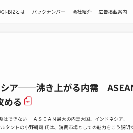
OGI-BIZとは
バックナンバー
会社紹介
広告掲載案内
シア──沸き上がる内需 ASEA
攻める
ムの真似はできない ＡＳＥＡＮ最大の内需大国、インドネシア。
サルタントの小野耕司 氏は、消費市場としての魅力をこう説明