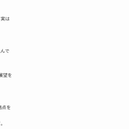
、実は
込んで
展望を
拠点を
だ。