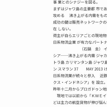
事 業とのシナジーを図る。
まずはジャワ島の主要都 市であ
攻める 沸き上がる内需をもの
成功の鍵は販売ネットワークの
在 しない。
荷主が自らエリアごとの現地物
日系物流企業 が有力なパート
（石鍋 圭） インドネシア
シア──沸き上がる内需 ジャカ
トラ島 カリマンタン島 ジャワ島
ン スマラン 37 MAY 20
日系物流業が続々と参入 近鉄
クス・インドネシア」を 設立
昨年十二月からプロガドゥン地
現地では以前から「ＫＷＥイン
どは主力の航空貨物が伸び悩ん