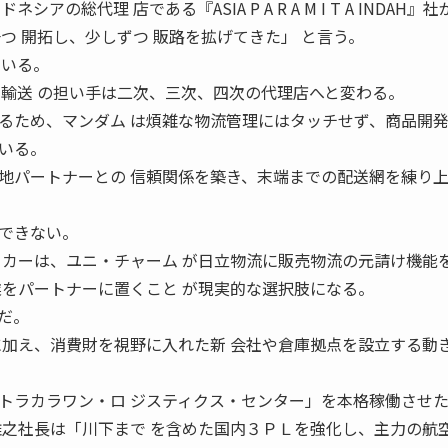
の総代理 店である『ASIA P A R A M I T A INDAH』社
つ 開拓し、少しずつ 販路を拡げてきた」 と言う。
ている。
、輸送 の担い手は二次、三次、四次の代理店へと変わる。
るため、マンダム は煩雑な物流管理にはタッチせず、商品開
いる。
パートナーとの 信頼関係を築き、末端までの配送網を練り
できない。
ーカーは、ユニ・チャーム が日立物流に販売物流の元請け機能
業をパートナーに置くこと が現実的な選択肢になる。
だ。
に加え、消費財を視野に入れた新 会社や倉庫拠点を設立する動
ラカラワン・ロ ジスティクス・センター」を本格稼働させ
雅之社長は「川下まで を含めた国内３ＰＬを強化し、主力の航