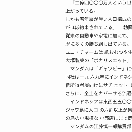
「二億四〇〇〇万人という世界
上がっている。
しかも若年層が厚い人口構成の
がほぼ約束されている」 勃興
従来の自動車や家電に加えて、
既に多くの勝ち組も出ている。
ユニ・チャームは 紙おむつや
大塚製薬の「ポカリスエット」
マンダムは「ギャツビー」に代
同社は一九 六九年にインドネ
低所得者層向けにサチ ェット
さらに、全土をカバーする流通
インドネシアは東西五五〇〇?
ジャワ島に人口 の六割以上が
の島の小規模な 小売店にまで
マンダムの江藤慎一郎購買部・