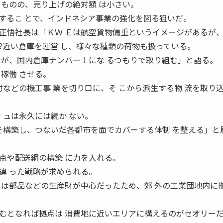
るものの、売り上げの絶対額 は小さい。
するこ とで、インドネシア事業の強化を図る狙いだ。
悟社長は「ＫＷ Ｅは航空貨物偏重というイメージがあるが
?近い倉庫を運営 し、様々な種類の荷物も扱っている。
たが、国内倉庫ナンバー１にな るつもりで取り組む」と語る。
稼働 させる。
付などの機工事 業を切り口に、そ こから派生する物 流を取り
 ュは永久には続か ない。
 を構築し、つないだ各都市を面でカバーする体制 を整える」と
や配送網の構築 に力を入れる。
違 った戦略が求められる。
いは部品などの生産財が中心だったため、郊 外の工業団地内に
むとなれば拠点は 消費地に近いエリアに構えるのがセオリー