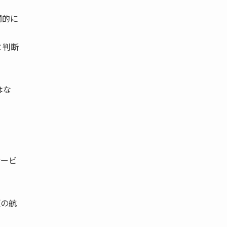
間的に
と判断
はな
。
サービ
。
便の航