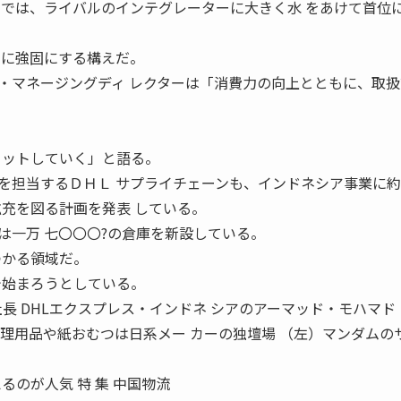
スでは、ライバルのインテグレーターに大きく水 をあけて首位
らに強固にする構えだ。
マネージングディ レクターは「消費力の向上とともに、取扱
ミットしていく」と語る。
担当するＤＨＬ サプライチェーンも、インドネシア事業に約
拡充を図る計画を発表 している。
は一万 七〇〇〇?の倉庫を新設している。
つかる領域だ。
今始まろうとしている。
社長 DHLエクスプレス・インドネ シアのアーマッド・モハマド
生理用品や紙おむつは日系メー カーの独壇場 （左）マンダムの
るのが人気 特 集 中国物流