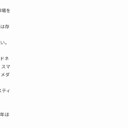
市場を
業は存
重い。
ドネ
 スマ
 メダ
スティ
年ほ