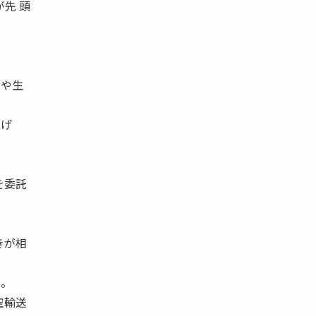
が先 頭
発や生
上げ
を委託
きが相
た。
空輸送