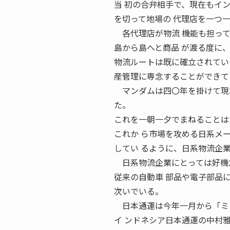
当 初の合弁相手で、現在もインドネシア
を切って地場の 代理店を一つ一
各代理店が物流 機能も担っ
島から島へと商品 が渡る度に
物流ルートは既に確立されてい
産管理に専念することができて
マンダムは四〇年を掛けて現地
た。
これを一朝一夕でまねることは
これか ら市場を攻める日系メ
してい るように、日系物流企
日系物流企業にとっては好機
従来の自動車 部品や電子部品
次いでいる。
日本通運は今年一月から「ミト
イ ンドネシア日本通運の中村