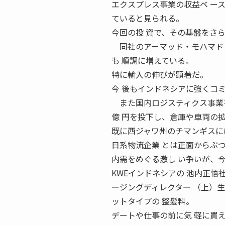
エクスプレス事業の収益ベ ー
ていると見られる。
今回の投 資で、その基盤をさ
同社のアーマッド・モハマド・
も 順調に増えている。
特に輸入の伸びが顕著だ。
今 後もインドネシアに強くコ
また国内ロジスティクス事業を
億 円を投下し、倉庫や車両の
既に西ジャワ州のチマンギスに
日系物流企業 とは正面からぶ
内需をめぐる激し い争いが、
KWEインドネシアの 池内正悟
ージングディレクター （上）
ットタイプの 整髪料。
デートや仕事の前に気 軽に買え