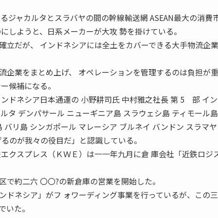
るジャカルタとスラバヤの間の幹線輸送網 ASEAN最大の消費
にしようと、日系メーカーが大攻 勢を掛けている。
確立だが、 インドネシアには全土をカバーできる大手物流企
流企業をまとめ上げ、 オペレーションを管理するのは負担が
ナー候補になる。
日本通運の 小野耕司氏 中村雅之社長 第 5 部 イン
ルタ デンパサール ニューギニア島 スラウェシ島 ティモール島
 バリ島 シンガポール マレーシア ブルネイ バンドン スラマヤ
13 げるのが我々の役目だ」と認識している。
エクスプレス（ＫＷＥ）は一一年九月に倉 庫会社「近鉄ロジ
。
区で約二六 〇〇?の新倉庫の営業を開始した。
ドネシア」がフ ォワーディング事業を行っているが、この三
でいた。