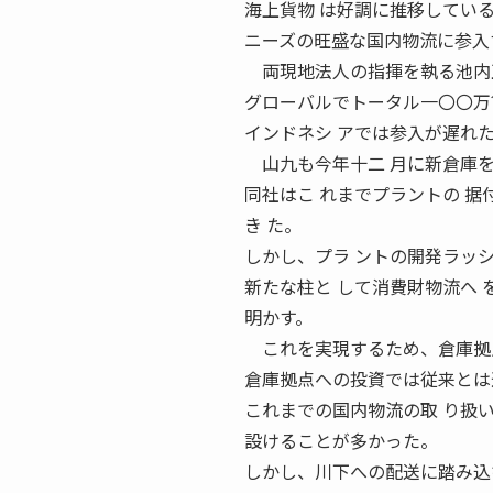
海上貨物 は好調に推移してい
ニーズの旺盛な国内物流に参入
両現地法人の指揮を執る池内正
グローバルでトータル一〇〇万
インドネシ アでは参入が遅れ
山九も今年十二 月に新倉庫を
同社はこ れまでプラントの 据
き た。
しかし、プラ ントの開発ラッシ
新たな柱と して消費財物流へ
明かす。
これを実現するため、倉庫拠点
倉庫拠点への投資では従来とは
これまでの国内物流の取 り扱
設けることが多かった。
しかし、川下への配送に踏み込