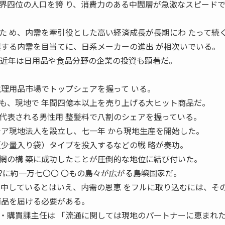
四位の人口を誇 り、消費力のある中間層が急激なスピード
た め、内需を牽引役とした高い経済成長が長期にわ たって続
する内需を目当てに、日系メーカーの進出 が相次いでいる。
 近年は日用品や食品分野の企業の投資も顕著だ。
生理用品市場でトップシェアを握って いる。
も、現地で 年間四億本以上を売り上げる大ヒット商品だ。
表される男性用 整髪料で八割のシェアを握っている。
シア現地法人を設立し、七一年 から現地生産を開始した。
（少量入り袋）タイプを投入するなどの戦 略が奏功。
網の構 築に成功したことが圧倒的な地位に結び付いた。
に約一万七〇〇 〇もの島々が広がる島嶼国家だ。
集中しているとはいえ、内需の恩恵 をフルに取り込むには、そ
商品を届ける必要がある。
購買課主任は 「流通に関しては現地のパートナーに恵まれ