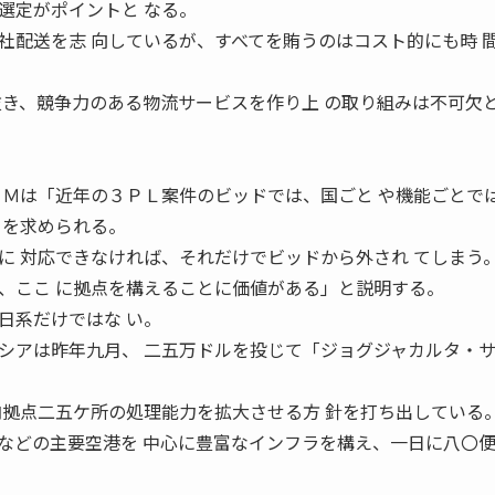
選定がポイントと なる。
社配送を志 向しているが、すべてを賄うのはコスト的にも時 
抜き、競争力のある物流サービスを作り上 の取り組みは不可欠
ＧＭは「近年の３ＰＬ案件のビッドでは、国ごと や機能ごとで
 を求められる。
に 対応できなければ、それだけでビッドから外され てしまう
、ここ に拠点を構えることに価値がある」と説明する。
日系だけではな い。
シアは昨年九月、 二五万ドルを投じて「ジョグジャカルタ・
内拠点二五ケ所の処理能力を拡大させる方 針を打ち出している
どの主要空港を 中心に豊富なインフラを構え、一日に八〇