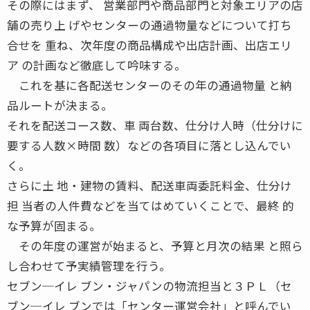
その際にはまず、 営業部門や商品部門と対象エリアの店
舗の売り上 げやセンターの通過物量などについて打ち
合せを 重ね、次年度の商品構成や出店計画、出店エリ
ア の計画など徹底して吟味する。
これを基に各配送センターのその年の通過物量 と納
品ルートが決まる。
それを配送コース数、車 両台数、仕分け人時（仕分けに
要する人数×時間 数）などの各項目に落とし込んでい
く。
さらに土 地・建物の賃料、配送車両委託料金、仕分け
担 当者の人件費などを当てはめていくことで、最終 的
な予算が固まる。
その年度の運営が始まると、予算と月次の結果 と照ら
し合わせて予実績管理を行う。
セブン─イレ ブン・ジャパンの物流担当と３ＰＬ（セ
ブン─イレ ブンでは「センター運営会社」と呼んでい