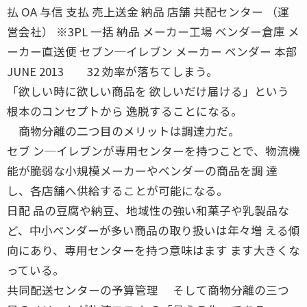
払 OA 与信 支払 売上送金 納品 店舗 共配センター （運
営会社） ※3PL 一括 納品 メーカー工場 ベンダー倉庫 メ
ーカー直送便 セブン─イレブン メーカー ベンダー 本部
JUNE 2013 32 効率が落ちてしまう。
「欲しい時に欲しい商品を 欲しいだけ届ける」という
根本のコンセプトから 逸脱することになる。
商物分離の二つ目のメリットは調達力だ。
セブ ン─イレブンが専用センターを持つことで、物流機
能が脆弱な小規模メーカーやベンダーの商品を調 達
し、各店舗へ供給することが可能になる。
日配 品の豆腐や納豆、地域性の強い和菓子や乳製品な
ど、中小ベンダーが多い商品の取り扱いは年々増 える傾
向にあり、専用センターを持つ意味はます ます大きくな
っている。
共同配送センターの予算管理 そして商物分離の三つ