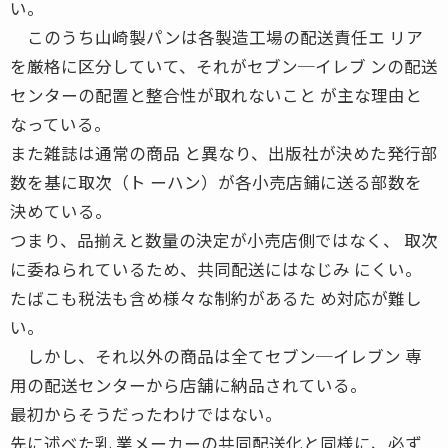
い。
このうち山崎製パンは各製造工場の配送責任エ リア
を厳格に区分していて、それがセブン─イレブ ンの配送
センターの配置と整合性が取れないこと が主な理由と
なっている。
また雑誌は通常の商品 と異なり、出版社が決めた発行部
数を基に取次（ト ーハン）が各小売店鋪に送る部数を
決めている。
つまり、品揃えと数量の決定が小売店側ではなく、 取次
に委ねられているため、共同配送にはなじみ にくい。
たばこも税法も含め様々な制約があるた め対応が難し
い。
しかし、それ以外の商品は全てセブン─イレブン 専
用の配送センターから店舗に納品されている。
最初からそうだったわけではない。
先に述べた乳 業メーカーの共同配送化と同様に、必ず