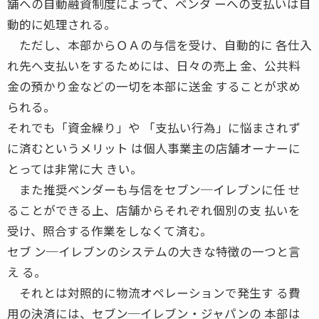
舗への自動融資制度によって、ベンダ ーへの支払いは自
動的に処理される。
ただし、本部からＯＡの与信を受け、自動的に 各仕入
れ先へ支払いをするためには、日々の売上 金、公共料
金の預かり金などの一切を本部に送金 することが求め
られる。
それでも「資金繰り」や 「支払い行為」に悩まされず
に済むというメリット は個人事業主の店舗オーナーに
とっては非常に大 きい。
また推奨ベンダーも与信をセブン─イレブンに任 せ
ることができる上、店舗からそれぞれ個別の支 払いを
受け、照合する作業をしなくて済む。
セブ ン─イレブンのシステムの大きな特徴の一つと言
え る。
それとは対照的に物流オペレーションで発生す る費
用の決済には、セブン─イレブン・ジャパンの 本部は