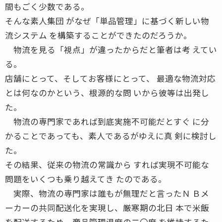
間もごく少数である。
そんな素人集団 がなぜ「単品管理」に基づく新しい物
流システム を構築することができたのだろうか。
物流を見る「視点」が違ったからだと筆者は考 えてい
る。
店舗にとって、そしてお客様にとって、 最適な物流対応
とは何なのかという、根源的な問 いから彼等は出発し
た。
物流の専門家であれば到底実施不可能だとすぐ に分
かることであっても、素人であるがゆえに真 剣に検討し
た。
その結果、従来の物流の常識から すれば実現不可能な
問題をいくつも乗り越えてき たのである。
実際、物流の専門家は誰もが無理だと言ったＮ Ｂメ
ーカーの共同配送化を実現し、厳寒期の北日 本で米飯
を配送するため、商品管理温度の二〇度 を維持するた