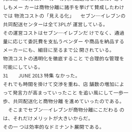
しもメー カーは商物分離に諸手を挙げて賛成したわけ
では 物流コストの「見える化」 セブン─イレブンの
共同配送センターは全て3PLが 運営している。
その運営コストはセブン─イレブンだ けでなく、通過
量に応じて委託費を支払うベンダー や商品を納品する
メーカーにも、細目に至るまで公 開されている。
物流コストの透明化を徹底すること で合理的な管理を
可能にしている。
31 JUNE 2013 特集 なかった。
それでも時間を掛けて交渉を重ね、店 舗数の増加によ
って発言力が高まっていったこと を追い風にして一歩一
歩、共同配送化と商物分離 を進めていったのである。
そこまでセブン─イレブンが商物分離にこだわる の
は、それだけメリットが大きいからだ。
その一 つは効率的なドミナント展開である。