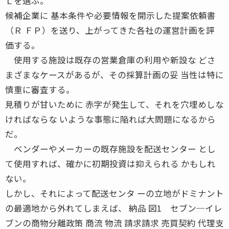
Ｌを選ぶ。
候補企業に 基本条件や必要情報を開示した提案依頼書
（Ｒ ＦＰ）を送り、上がってきた各社の運営計画を評
価する。
使用する施設は既存の営業倉庫の利用や新設な どさ
まざまなケースがあるが、その採算計画の妥 当性は特に
慎重に審査する。
見積りが甘いために 赤字が発生して、それを穴埋めしな
ければならな いような事態に陥れば大問題になるから
だ。
ベンダーやメーカーの既存施設を配送センター とし
て使用すれば、確かに初期投資は抑えられる かもしれ
ない。
しかし、それによって配送センタ ーの立地がドミナント
の最適地から外れてしまえば、 納品 図1 セブン─イレ
ブンの商物分離政策 商流 物流 請求請求 売買契約 代理支