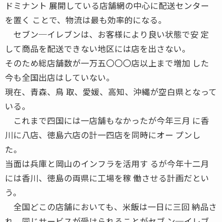
ドミナント 展開している店舗網の中心に配送センター
を置く ことで、物流は最も効率的になる。
セブン─イレブンは、お客様により良い状態で安 定
して商品を配送できない地区には店を出さない。
そのため総店舗数が一万五〇〇〇店以上まで増加 した
今も全国出店はしていない。
現在、青森、鳥 取、愛媛、高知、沖縄が空白県となって
いる。
これまで四国には一店舗もなかったが今年三月 に香
川に八店、徳島六店の計一四店を同時にオー プンし
た。
当面は兵庫と岡山のインフラを活用す るが今年十二月
には香川、徳島の両県に工場を稼 働させる計画だとい
う。
全国どこの店舗においても、米飯は一日に三回 納品さ
れ、同じサービスが受けられることがセブ ン─イレブ