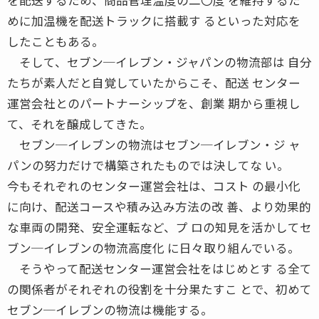
めに加温機を配送トラックに搭載す るといった対応を
したこともある。
そして、セブン─イレブン・ジャパンの物流部は 自分
たちが素人だと自覚していたからこそ、配送 センター
運営会社とのパートナーシップを、創業 期から重視し
て、それを醸成してきた。
セブン─イレブンの物流はセブン─イレブン・ジ ャ
パンの努力だけで構築されたものでは決してな い。
今もそれぞれのセンター運営会社は、コスト の最小化
に向け、配送コースや積み込み方法の改 善、より効果的
な車両の開発、安全運転など、プ ロの知見を活かしてセ
ブン─イレブンの物流高度化 に日々取り組んでいる。
そうやって配送センター運営会社をはじめとす る全て
の関係者がそれぞれの役割を十分果たすこ とで、初めて
セブン─イレブンの物流は機能する。