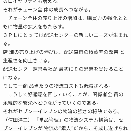
るロイヤリティも増える。
それがチェーン全 体の成長へつながる。
チェーン全体の売り上げの増加は、購買力の強 化とと
もに物量の拡大をもたらす。
３ＰＬにとっ ては配送センターの新しいニーズが生まれ
る。
店 舗の売り上げの伸びは、配送車両の積載率の改善 と
生産性を向上させる。
配送センター運営会社が 最初にその恩恵を受けること
になる。
そして一商 品当たりの物流コストも低減される。
こうして好循環を回していくことが、関係者全 員の
永続的な繁栄へとつながっていくのである。
それがセブン─イレブンの物流の強さの秘訣である。
（信田洋二） 「単品管理」の物流システム構築は、セ
ブン─イレブンが 物流の“素人”だからこそ成し遂げられ