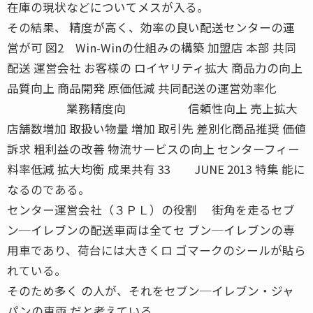
在庫の現状などについてメスが入る。
その結果、 精度が高く、効率の良い配送センターの運
営が可 図2 Win-Winの仕組みの構築 加盟店 本部 共同
配送 運営会社 お客様の ロイヤリティ拡大 商品力の向上
品質向上 商品開発 原価低減 共同配送の運営効率化
業務精度向 信頼性向上 売上拡大
店舗数増加 取扱い物量 増加 取引先 差別化商品推奨 価値
訴求 粗利益の改善 物流サービスの向上 センターフィー
料率低減 拡大均衡 成果共有 33 JUNE 2013 特集 能に
なるのである。
センター運営会社（３ＰＬ）の役割 街角を走るセブ
ン─イレブンの配送車両は全てセ ブン─イレブンの専
用車であり、荷台には大きくロ ゴマークのシールが貼ら
れている。
そのため多く の人が、それをセブン─イレブン・ジャ
パンの車両 だと考えている。