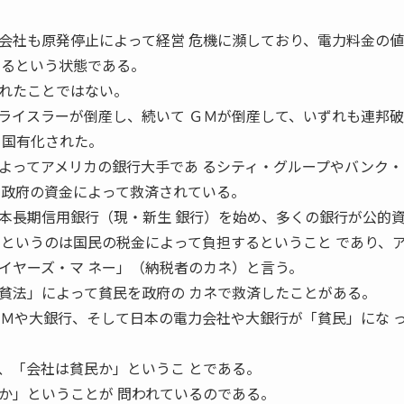
社も原発停止によって経営 危機に瀕しており、電力料金の値
いるという状態である。
れたことではない。
イスラーが倒産し、続いて ＧＭが倒産して、いずれも連邦破
、国有化された。
ってアメリカの銀行大手であ るシティ・グループやバンク・
も政府の資金によって救済されている。
長期信用銀行（現・新生 銀行）を始め、多くの銀行が公的
金というのは国民の税金によって負担するということ であり、
イヤーズ・マ ネー」（納税者のカネ）と言う。
法」によって貧民を政府の カネで救済したことがある。
 Ｍや大銀行、そして日本の電力会社や大銀行が「貧民」にな 
「会社は貧民か」というこ とである。
か」ということが 問われているのである。