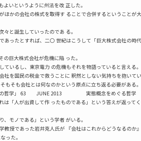
もよいというように州法を改 正した。
ほかの会社の株式を取得す ることで合併するということが
々と誕生していったのであ る。
であったとすれば、二〇 世紀はこうして「巨大株式会社の時
の巨大株式会社が危機に陥 った。
しているし、東京電力 の危機もそれを物語っていると言える
社を国民の税金で救うことに 釈然としない気持ちを抱いて
 そもそも会社とは何なのかという原点に立ち返る必要がある
会社の哲学」 63 JUNE 2013 実態概念をめぐる哲学
れは「人が出資して作 ったものである」という答えが返って
、モノである」という学者 がいる。
教授であった岩井克人氏が 『会社はこれからどうなるのか
になった。