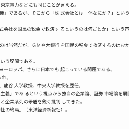
や東京電力などにも同じことが言える。
」であるが、そこから「株 式会社とは一体なにか？」とい
会社を国民の税金で救済す るというのは何ごとか」という
は当然だが、ＧＭや大銀行 を国民の税金で救済するのはお
という疑問である。
ーロッパ、さらに日本でも 起こっている問題である。
まれ。
、龍谷 大学教授、中央大学教授を歴任。
本主義」であ るという視点から独自の企業論、証券 市場論を展
いと企業系列の矛盾を鋭く批判 してきた。
会社の終焉』（東洋経済新報社）。