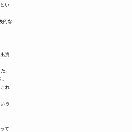
」とい
表的な
＝出資
った。
る。
、これ
という
って