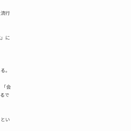
大流行
代」に
。
いる。
。
 「会
くるで
』とい