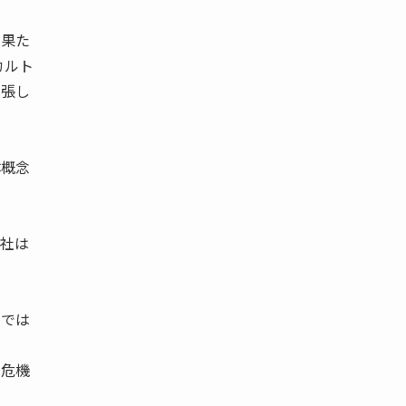
、果た
カルト
主張し
体概念
社は
。
うでは
は危機