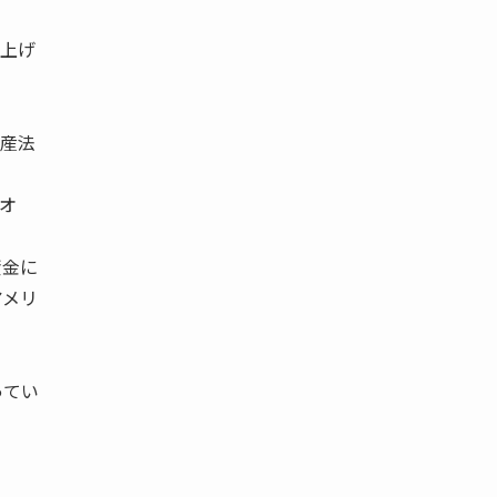
上げ
産法
オ
資金に
アメリ
ってい