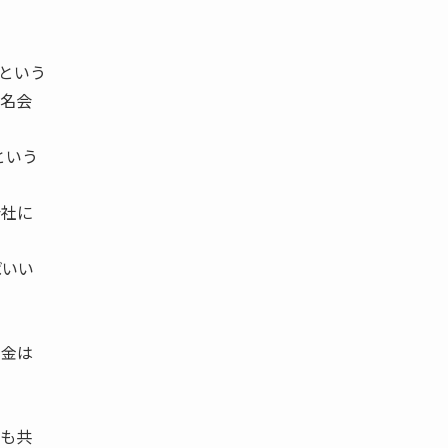
という
合名会
という
会社に
ばいい
本金は
も共