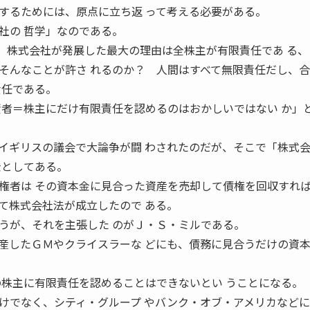
るためには、原点に立ち返 って考える必要がある。
社の 哲学」なのである。
が発展した最大の理由は全株主が有限責任であ る、
そんなことが許さ れるのか？ 人間はすべて無限責任だし、
責任である。
資者＝株主にだけ有限責任を認めるのはおかしいではない か」
ギリスの議会で大論争が闘 わされたのだが、そこで「株式
金としてある。
権者は その資本金に見合った資産を売却して債権を回収すれ
て株式会社法が成立したので ある。
うが、それを主張した のがＪ・Ｓ・ミルである。
したＧＭやクライスラーな どにも、債務に見合うだけの資
の株主に有限責任を認めることはできないとい うことになる。
でなく、シティ・グループ やバンク・オブ・アメリカなどに