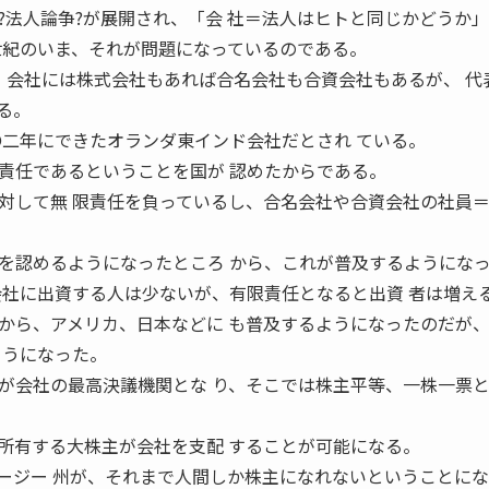
法人論争?が展開され、「会 社＝法人はヒトと同じかどうか
世紀のいま、それが問題になっているのである。
株式会社もあれば合名会社も合資会社もあるが、 代
る。
〇二年にできたオランダ東インド会社だとされ ている。
任であるということを国が 認めたからである。
対して無 限責任を負っているし、合名会社や合資会社の社員
認めるようになったところ から、これが普及するようにな
会社に出資する人は少ないが、有限責任となると出資 者は増え
ら、アメリカ、日本などに も普及するようになったのだが
ようになった。
会社の最高決議機関とな り、そこでは株主平等、一株一票
有する大株主が会社を支配 することが可能になる。
ージー 州が、それまで人間しか株主になれないということにな