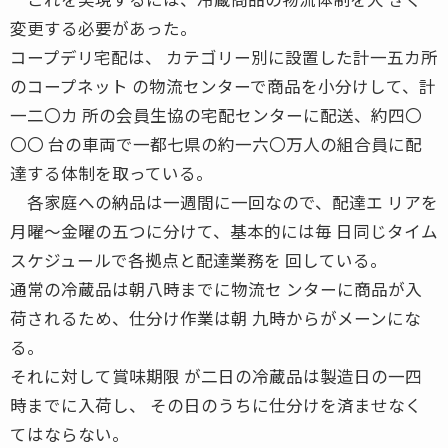
変更する必要があった。
コープデリ宅配は、 カテゴリー別に設置した計一五カ所
のコープネット の物流センターで商品を小分けして、計
一二〇カ 所の会員生協の宅配センターに配送、約四〇
〇〇 台の車両で一都七県の約一六〇万人の組合員に配
達する体制を取っている。
各家庭への納品は一週間に一回なので、配達エ リアを
月曜〜金曜の五つに分けて、基本的には毎 日同じタイム
スケジュールで各拠点と配達業務を 回している。
通常の冷蔵品は朝八時までに物流セ ンターに商品が入
荷されるため、仕分け作業は朝 九時からがメーンにな
る。
それに対して賞味期限 が二日の冷蔵品は製造日の一四
時までに入荷し、 その日のうちに仕分けを済ませなく
てはならない。