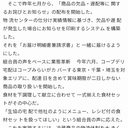
そこで昨年七月から、「商品の欠品・遅配等に 関す
るお詫びとお知らせ」の配布を開始した。
物 流センターの仕分け実績情報に基づき、欠品や遅 配
が発生した場合にお知らせを印刷するシステム を構築
した。
それを「お届け明細書兼請求書」と 一緒に届けるよう
にした。
組合員の声をベースに業態革新 今年六月、コープデリ
宅配はコープみらいがカ バーする東京・千葉・埼玉を対
象エリアに、配達 日を含めて賞味期限が二日しかない
商品の取り扱 いを開始した。
食材を下調理して献立に合わせて 一式揃えた食材セッ
トがその中心だ。
「生協の宅 配で他社のようにメニュー、レシピ付の食
材セッ トを扱ってほしい」という組合員の声に応えた。
これを実現するには、冷蔵商品の物流体制を大 きく