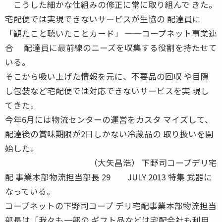
こうした細かな仕組みの修正に常に取り組んで きた。
宅配便では実現できないサービスが生協の 配達員に
「観たこと聴いたことカード」 ──コープネット事業連
合 配達員に最前線のニーズを収集する役割を持たせて
いる。
そこから吸い上げた情報を元に、不要品の回収 や目隠
し包装など宅配便では対応できないサービスを実 現し
てきた。
今年6月には物流センターの運営をカスタ マイズして、
配達後の賞味期限が2日しかない冷蔵品の 取り扱いを開
始した。
（大矢昌浩） 下野司コープデリ宅
配 事業本部物流担当部長 29 JULY 2013 特集 武器に
なっている。
コープネットの下野司コープ デリ宅配事業本部物流担当
部長は「我々も一部の ギフト品などは宅配会社も利用