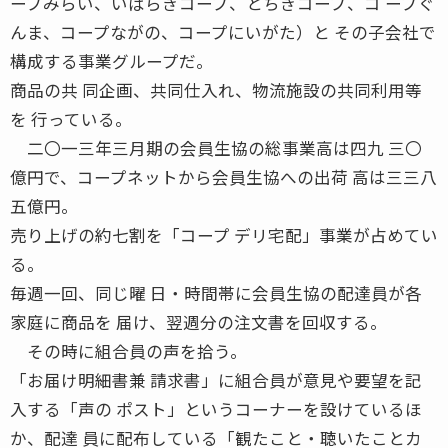
ープみらい、いばらぎコープ、とちぎコープ、コ ープぐ
んま、コープながの、コープにいがた）と その子会社で
構成する事業グループだ。
商品の共 同企画、共同仕入れ、物流施設の共同利用等
を 行っている。
二〇一三年三月期の会員生協の総事業高は四九 三〇
億円で、コープネットから会員生協への出荷 高は三三八
五億円。
売り上げの約七割を「コープ デリ宅配」事業が占めてい
る。
毎週一回、同じ曜 日・時間帯に会員生協の配達員が各
家庭に商品を 届け、翌週分の注文書を回収する。
その時に組合員の声を拾う。
「お届け明細書兼 請求書」に組合員が意見や要望を記
入する「声の ポスト」というコーナーを設けているほ
か、配達 員に配布している「観たこと・聴いたことカ