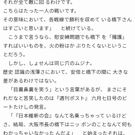
それが全て敵に回 るわけです。
こちらはたった一人の戦いです。
その意味において、各戦線で勝利を収めて いる橋下さん
はすごいと思います」 と続けている。
こうまで言うなら、慰安婦問題でも橋下 を「擁護」
すればいいものを、火の粉はか ぶりたくないというこ
とだろう。
しかし、しょせんは同じ穴のムジナ。
歴史 認識の浅薄さにおいて、安倍と橋下の間に 大きな
差があるわけではない。
「目糞鼻糞を笑う」という言葉があるが、 まさにそ
れだなと苦笑したのは『週刊ポスト』 六月七日号のビ
ートたけしの発言。
「『日本維新の会』なんて名乗っちゃって いるけど
さ、結局、大阪市長の橋下はニッ ポンのことなんて何も
わかっちゃいなかった んだよ」 と始まったそれは、