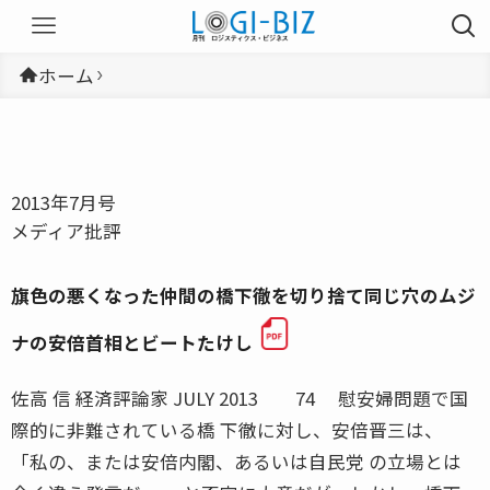
ホーム
2013年7月号
メディア批評
旗色の悪くなった仲間の橋下徹を切り捨て同じ穴のムジ
ナの安倍首相とビートたけし
佐高 信 経済評論家 JULY 2013 74 慰安婦問題で国
際的に非難されている橋 下徹に対し、安倍晋三は、
「私の、または安倍内閣、あるいは自民党 の立場とは