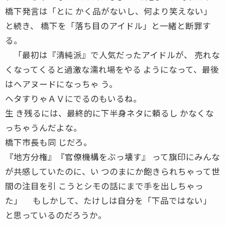
橋下発言は「とに かく品がないし、何より笑えない」
と続き、 橋下を「落ち目のアイドル」と一緒と断罪す
る。
「最初は『清純派』で人気だったアイドルが、 売れな
くなってくると過激な濡れ場をやる ようになって、最後
はヘアヌードになっちゃ う。
ヘタすりゃＡＶにでるのもいるね。
生 き残るには、最終的に下半身ネタに頼るし かなくな
っちゃうんだよな。
橋下市長も同 じだろ。
『地方分権』『官僚機構をぶっ壊す』 って旗印にみんな
が共感していたのに、い つのまにか飽きられちゃって世
間の注目を引 こうとシモの話にまで手を出しちゃっ
た」 もしかして、たけしは自分を「下品ではない」
と思っているのだろうか。