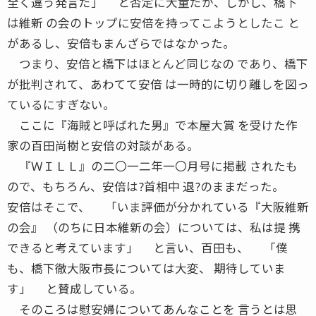
全く違う発言だ」 と否定に大童だが、しかし、橋下
は維新 の会のトップに安倍を持ってこようとしたこ と
があるし、安倍もまんざらではなかった。
つまり、安倍と橋下はほとんど同じなの であり、橋下
が批判されて、あわてて安倍 は一時的に切り離しを図っ
ているにすぎない。
ここに『海賊と呼ばれた男』で本屋大賞 を受けた作
家の百田尚樹と安倍の対談がある。
『ＷＩＬＬ』の二〇一二年一〇月号に掲載 されたも
ので、もちろん、安倍は?首相中 退?のままだった。
安倍はそこで、 「いま評価が分かれている『大阪維新
の会』 （のちに日本維新の会）については、私は提 携
できると考えています」 と言い、百田も、 「僕
も、橋下徹大阪市長については大変、 期待していま
す」 と賛成している。
そのころは慰安婦についてあんなことを 言うとは思