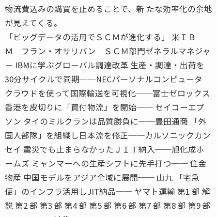
物流費込みの購買を止めることで、新 たな効率化の余地
が見えてくる。
「ビッグデータの活用でＳＣＭが進化する」 米ＩＢ
Ｍ フラン・オサリバン ＳＣＭ部門ゼネラルマネジャ
ー IBMに学ぶグローバル調達改革 生産・調達・出荷を
30分サイクルで同期──NECパーソナルコンピュータ
クラウドを使って国際輸送を可視化──富士ゼロックス
香港を皮切りに「買付物流」を開始── セイコーエプ
ソン タイのミルクランは品質勝負に──豊田通商 「外
国人部隊」を組織し日本流を修正──カルソニックカン
セイ 震災でも止まらなかったＪＩＴ納入──旭化成ホ
ームズ ミャンマーへの生産シフトに先手打つ── 住金
物産 中国モデルをアジア全域に展開── 山九 「宅急
便」のインフラ活用しJIT納品── ヤマト運輸 第1 部 解
説 第2 部 第3 部 第4 部 第5 部 第6 部 第7 部 第8 部 第9 部