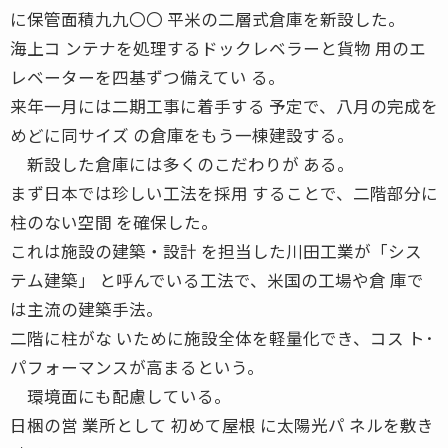
に保管面積九九〇〇 平米の二層式倉庫を新設した。
海上コ ンテナを処理するドックレベラーと貨物 用のエ
レベーターを四基ずつ備えてい る。
来年一月には二期工事に着手する 予定で、八月の完成を
めどに同サイズ の倉庫をもう一棟建設する。
新設した倉庫には多くのこだわりが ある。
まず日本では珍しい工法を採用 することで、二階部分に
柱のない空間 を確保した。
これは施設の建築・設計 を担当した川田工業が「シス
テム建築」 と呼んでいる工法で、米国の工場や倉 庫で
は主流の建築手法。
二階に柱がな いために施設全体を軽量化でき、コス ト･
パフォーマンスが高まるという。
環境面にも配慮している。
日梱の営 業所として 初めて屋根 に太陽光パ ネルを敷き