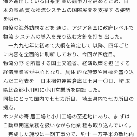
海外進出している日系企 業の競争力を高めるため、日
本の高品 質な物流システムの国際展開を支援す る姿勢
を明示。
閣僚の海外訪問などを 通じ、アジア各国に政府レベルで
物流 システムの導入を売り込む方針を打ち 出した。
一九九七年に初めて大綱を策定して 以降、四年ごと
に内容を全面的に刷新 しており、今回が四度目。
物流分野 を所管する国土交通省、経済政策を担 当する
経済産業省が中心となり、具体 的な施策や目標を盛り込
んだ工程表を 日本梱包運輸倉庫は七月一〇日、埼 玉
県比企郡小川町に小川営業所を開設 した。
同社にとって国内で七七カ所目、 埼玉県内で七カ所目の
拠点。
ホンダの寄 居工場と小川工場の至近地にあり、ま ずは
自動車関連業務を扱いながら他業 種も取り込んでいく。
完成した施設は一期工事分で、約十 一万平米の敷地内