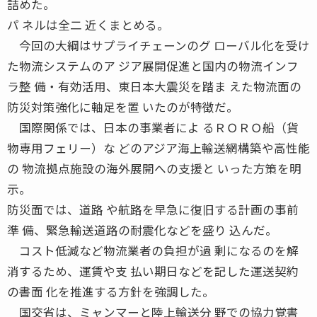
詰めた。
パ ネルは全二 近くまとめる。
今回の大綱はサプライチェーンのグ ローバル化を受け
た物流システムのア ジア展開促進と国内の物流インフ
ラ整 備・有効活用、東日本大震災を踏ま えた物流面の
防災対策強化に軸足を置 いたのが特徴だ。
国際関係では、日本の事業者によ るＲＯＲＯ船（貨
物専用フェリー）な どのアジア海上輸送網構築や高性能
の 物流拠点施設の海外展開への支援と いった方策を明
示。
防災面では、道路 や航路を早急に復旧する計画の事前
準 備、緊急輸送道路の耐震化などを盛り 込んだ。
コスト低減など物流業者の負担が過 剰になるのを解
消するため、運賃や支 払い期日などを記した運送契約
の書面 化を推進する方針を強調した。
国交省は、ミャンマーと陸上輸送分 野での協力覚書