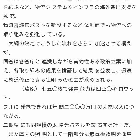
を結ぶなど、物流シ ステムやインフラの海外進出支援を
拡 充。
物流審議官ポストを新設するなど 体制面でも物流への
取り組みを強化し ている。
大綱の決定でこうした流れをさらに 加速させる構え
だ。
同省は各省庁と 連携しながら実効性ある政策立案に加
え、各取り組みの成果を検証して結果 を公表し、迅速
に軌道修正できる仕組 みの確立が求められる。
（藤原） 七五〇枚で発電 能力は四四〇キ ロワッ
ト。
フルに 発電できれば年 間二〇〇〇万円 の売電収入につ
ながる。
二期棟 にも同規模の太 陽光パネルを設 置する計画だ。
また庫内の照 明として一階部分に無電極照明を採用