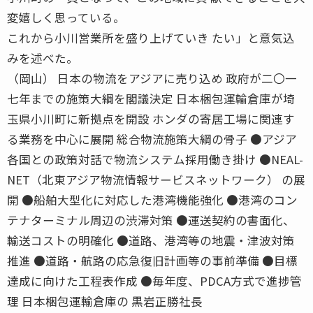
変嬉しく思っている。
これから小川営業所を盛り上げていき たい」と意気込
みを述べた。
（岡山） 日本の物流をアジアに売り込め 政府が二〇一
七年までの施策大綱を閣議決定 日本梱包運輸倉庫が埼
玉県小川町に新拠点を開設 ホンダの寄居工場に関連す
る業務を中心に展開 総合物流施策大綱の骨子 ●アジア
各国との政策対話で物流システム採用働き掛け ●NEAL-
NET（北東アジア物流情報サービスネットワーク） の展
開 ●船舶大型化に対応した港湾機能強化 ●港湾のコン
テナターミナル周辺の渋滞対策 ●運送契約の書面化、
輸送コストの明確化 ●道路、港湾等の地震・津波対策
推進 ●道路・航路の応急復旧計画等の事前準備 ●目標
達成に向けた工程表作成 ●毎年度、PDCA方式で進捗管
理 日本梱包運輸倉庫の 黒岩正勝社長