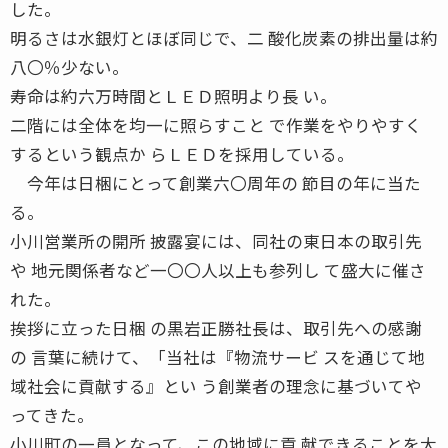
した。
明るさは水銀灯とほぼ同じで、二 酸化炭素の排出量は約
八〇％少ない。
寿命は約六万時間とＬＥＤ照明より長 い。
二階には全体を均一に照らすこと で作業をやりやすく
するという観点か らＬＥＤを採用している。
今年は日梱にとって創業六〇周年の 節目の年に当た
る。
小川営業所の開所 披露宴には、同社の東日本の取引先
や 地元関係者など一〇〇人以上も参列し て盛大に催さ
れた。
挨拶に立った日梱 の黒岩正勝社長は、取引先への感謝
の 言葉に続けて、「当社は『物流サービ スを通じて地
域社会に貢献する』とい う創業者の理念に基づいてや
ってきた。
小川町の一員となって、この地域に貢 献できることを大