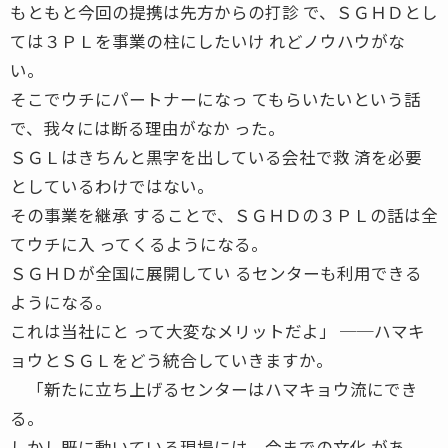
もともと今回の提携は先方からの打診 で、ＳＧＨＤとし
ては３ＰＬを事業の柱にしたいけ れどノウハウがな
い。
そこでウチにパートナーになっ てもらいたいという話
で、我々には断る理由がなか った。
ＳＧＬはきちんと黒字を出している会社で救 済を必要
としているわけではない。
その事業を継承 することで、ＳＧＨＤの３ＰＬの話は全
てウチに入 ってくるようになる。
ＳＧＨＤが全国に展開してい るセンターも利用できる
ようになる。
これは当社にと って大変なメリットだよ」 ──ハマキ
ョウとＳＧＬをどう統合していきますか。
「新たに立ち上げるセンターはハマキョウ流にでき
る。
しかし既に動いている現場には、今までの文化 があ