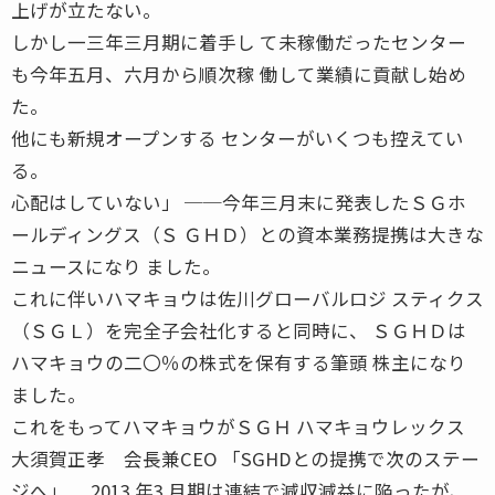
上げが立たない。
しかし一三年三月期に着手し て未稼働だったセンター
も今年五月、六月から順次稼 働して業績に貢献し始め
た。
他にも新規オープンする センターがいくつも控えてい
る。
心配はしていない」 ──今年三月末に発表したＳＧホ
ールディングス（Ｓ ＧＨＤ）との資本業務提携は大きな
ニュースになり ました。
これに伴いハマキョウは佐川グローバルロジ スティクス
（ＳＧＬ）を完全子会社化すると同時に、 ＳＧＨＤは
ハマキョウの二〇％の株式を保有する筆頭 株主になり
ました。
これをもってハマキョウがＳＧＨ ハマキョウレックス
大須賀正孝 会長兼CEO 「SGHDとの提携で次のステー
ジへ」 2013 年3 月期は連結で減収減益に陥ったが、