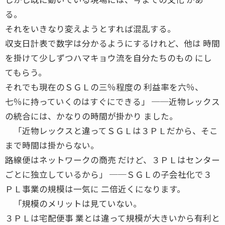
る。
それをいきなり変えようとすれば混乱する。
収支日計表で数字は分かるようにするけれど、他は 時間
を掛けて少しずつハマキョウ流を自分たちのもの にし
てもらう。
それでも現在のＳＧＬの三％程度の 利益率を六％、
七％に持っていくのはすぐにできる」 ──近物レックス
の統合には、かなりの時間が掛かり ました。
「近物レックスと違ってＳＧＬは３ＰＬだから、そこ
まで時間は掛からない。
路線便はネットワークの商売 だけど、３ＰＬはセンター
ごとに独立しているから」 ──ＳＧＬの子会社化で３
ＰＬ事業の規模は一気に 二倍近くになります。
「規模のメリットは見ていない。
３ＰＬは宅配便事 業とは違って規模が大きいから有利と