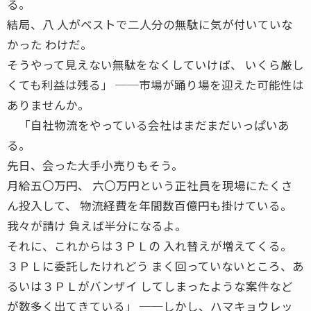
る。
結局、八 人がベストで二人分の無駄に気が付いていな
かった わけだ。
そうやって見えない無駄をなくしていけば、 いくら厳し
くても利益は残る」 ──市場が踊り場を迎えた可能性は
ありませんか。
「自社物流をやっている会社はまだまだいっぱいあ
る。
先日、会った大手小売りもそう。
月給五〇万円、 六〇万円という正社員を現場にたくさ
ん投入して、 物流経費を年間数百億円も掛けている。
我々が請け 負えば半分になるよ。
それに、これからは３ＰＬの 入れ替えが増えてくる。
３ＰＬに委託したけれどう まく回っていないところ、あ
るいは３ＰＬがバンザイ してしまったような案件など
が数多く出てきている」 ──しかし、ハマキョウレッ