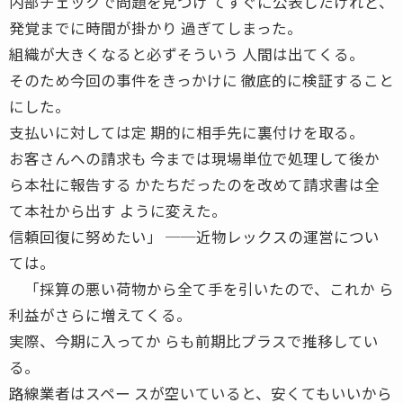
内部チェックで問題を見つけ てすぐに公表したけれど、
発覚までに時間が掛かり 過ぎてしまった。
組織が大きくなると必ずそういう 人間は出てくる。
そのため今回の事件をきっかけに 徹底的に検証すること
にした。
支払いに対しては定 期的に相手先に裏付けを取る。
お客さんへの請求も 今までは現場単位で処理して後か
ら本社に報告する かたちだったのを改めて請求書は全
て本社から出す ように変えた。
信頼回復に努めたい」 ──近物レックスの運営につい
ては。
「採算の悪い荷物から全て手を引いたので、これか ら
利益がさらに増えてくる。
実際、今期に入ってか らも前期比プラスで推移してい
る。
路線業者はスペー スが空いていると、安くてもいいから