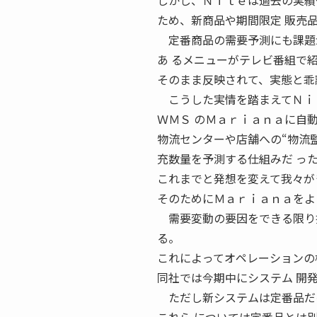
しかし、Ｎｉｌｅは過去の実績
ため、新商品や期間限定 販売
定番商品の需要予測にも課題
あ るメニューがテレビ番組で
そのまま反映されて、実態と乖
こうした実情を踏まえてＮｉｌ
ＷＭＳ のＭａｒｉａｎａに自
物流センターや店舗への“物流
充数量を予測する仕組みだ っ
これまでと発想を変えて我々が
そのためにＭａｒｉａｎａをよ
需要変動の要因をできる限り指
る。
これによってオペレーションの
同社では今期中にシステム 開
ただし新システムは定番品だけ