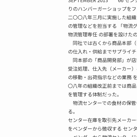
SEPTEMBER 2013 6
りのハンバーガーショップをフ
二〇〇八年三月に実施した組織
の管理などを担当する 「物流
物流管理専任 の部署を設けた
同社では古くから商品本部（一
の仕入れ・供給までサプライチ
同本部の「商品開発部」が店舗
受注処理、仕入先（メーカー）
の移動・出荷指示などの業務 
〇八年の組織改正前までは商品
を管理する体制だった。
物流センターでの食材の保管や
る。
センター在庫を取引先メーカー
をベンダーから徴収する セン