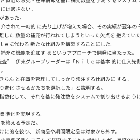
や 直近の販売・在庫情報を基に補充数量を予測 するシステム
品には適さない。
があった。
紹介されて一時的 に売り上げが増えた場合、その実績が翌年の 
離した 数量の補充が行われてしまうといった欠点を 抱えてい
ｅに代わる 新たな仕組みを構築することにした。
動補充の機能を追加す るというアプローチで開発に当たった。
監査” 伊東グループリーダーは「Ｎｉｌｅは基本 的に仕入先
た。
きちん と在庫を管理してしっかり発注する仕組みに する。
り進化 させるかたちを選択した」と説明する。
数化して、 それを基に発注数をシステムで割り出せるよ う
標 準化を実現する。
発を終える予定だ。
に的を絞り、 新商品や期間限定品は対象から外す。