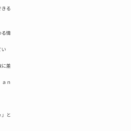
できる
わる情
てい
数に差
ｉａｎ
ｅ」と