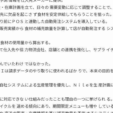
予測 情報を仕入先メーカーに提供。
産・在庫計画を立て、日々の 需要変動に応じて調整することで
入先に欠品を起こさ ず食材を安定供給してもらうことを狙った
前にＰＯＳ と連動した自動発注システムを導入している。
販売実績から 食材の補充数量を計算して店が自動発注する シ
 食材の使用量から算出する。
仕入先や協 力物流会社、店舗との連携を強化し、サプラ イ
でいたわけ ではなかった。
ＤＩは請求データのやり取りに使われるばか りで、本来の目的
自社シス テムによる生産管理を優先し、Ｎｉｌｅを生 産計画
対応できな い仕組みだったことも理由の一つに挙げられ る
イクルを 速める傾向にあり、期間限定メニューも増や してい