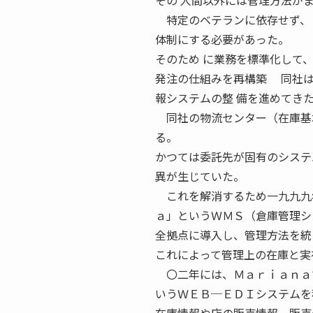
その 人間以外には管理方法が
特定のベテランに依存せず、ま
体制にする必要があった。
そのため に業務を標準化して
発注の仕組みを再構築 同社は
報システムの整 備を進めてき
同社の物流センター（在庫基地
る。
かつては委託先が固有のシステ
異が生じていた。
これを解消するため一九九九年
ａ」というＷＭＳ（倉庫管理シ
全拠点に導入し、管理方法を統
これによって管理上の在庫と実
〇二年には、Ｍａｒｉａｎａで
いうＷＥＢ─ＥＤＩシステムを