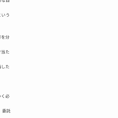
粋な自
という
容を分
で当た
指した
いく必
 委託