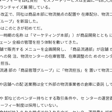
6 センターフィーを自社負担 モスフードサービスは全国に一四〇〇
ランチャイズ展 開している。
 改正で、同社は商品本部に物流拠点の配置や 在庫配分、物流
グループ」を新設した。
のはこのときが初めてだ。
時期の名称 は「マーケティング本部」）が商品開発ととも 
ェーン 全般の管理を担う体制を敷いてきた。
で販売する メニューを企画開発し、「商品流通部」が店舗 
への発 注、物流センターの在庫管理、在庫調整のた めのセン
を担当。
流通 部の「商品管理グループ」に「物流担当」を 置いて物流
店舗への配 送業務は全て外部の物流事業者の倉庫に委託 し
や 卸などのベンダー持ちとする取引条件や、セ ンターの運営
ターフィー制度は採用していない。