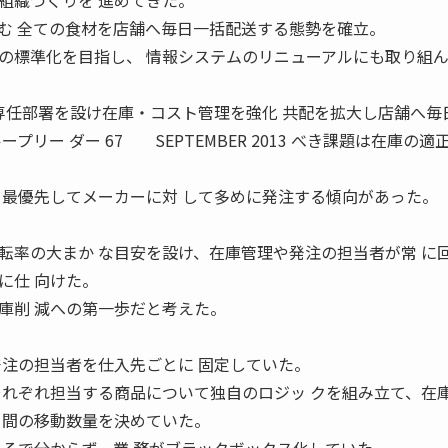
組織づくりを 進めてきた。
む 全ての食材を店舗へ毎日一括配送する態勢を確立。
の標準化を目指し、 情報システムのリニューアルにも取り組
 専任部署を設け在庫・コスト管理を強化 共配を拡大し店舗へ毎
プリー ダー 67 SEPTEMBER 2013 べき課題は在庫の適
を最優先してメーカーに対 して多めに発注する傾向があった。
率の大まか な目安を設け、在庫管理や発注の担当者が常 に
に仕 向けた。
庫削 減への第一歩だと考えた。
発注の担当者を仕入先ごとに 固定していた。
それぞれ担当する商品について独自のロジッ クを組み立て、在
ー間の移動数量を決めていた。