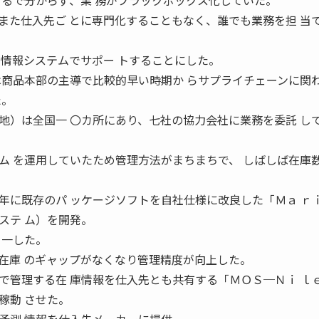
まるで分からず、業 務がブラックボックス化していた。
た仕入先ご とに専門化することもなく、誰でも業務を担 当
、情報システムでサポー トすることにした。
商品本部の主導で比較的早い時期か らサプライチェーンに関
た。
）は全国一 〇カ所にあり、七社の協力会社に業務を委託 し
ム を運用していたため管理方法がまちまちで、 しばしば在庫
に既存のパ ッケージソフトを自社仕様に改良した「Ｍａ ｒ
ステ ム）を開発。
 一した。
在庫 のギャップがなくなり管理精度が向上した。
管理する在 庫情報を仕入先とも共有する「ＭＯＳ─Ｎｉ ｌ
稼動 させた。