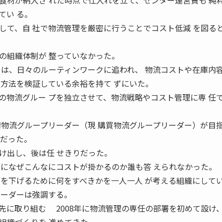
材が納入さ れた時点で仕入れを立て、センター運営費も 純
てい る。
して、自 社で物流管理を厳密に行うことでコスト低減 を図る
組織体制が 整っていなかった。
当は、日々のルーティンワークに追われ、 物流コストや在庫内
の方法を検証している余裕を持て ずにいた。
物流グルー プを独立させて、物流戦略やコスト管理に専 任
清物流グループリーダー（現 購買物流グループリーダー）が目
とだった。
出し、後は任 せきりだった。
管になぜこんなにコストが掛かるのか誰も答 えられなかった。
トを下げるために何をすべきかを一人一人 が考える組織にして
リーダーは強調する。
に取り組む 2008年に物流管理の専任の部署を初めて設け、