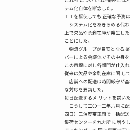
これら については定番品とは
テム化自体を断念した。
ＩＴを駆使しても 正確な予測
システム化をあきらめる代わり
上で欠品や余剰在庫が発生した
ことにした。
物流グループが目安となる販売
バーによる会議体でその中身を
この目標に対し各部門が仕入れ
従来は欠品や余剰在庫に関 し
店舗への配送は時間厳守が基本
な対応を要請した。
毎日配送するメ リットを説い
こうして二〇一二年六月に配送
四日）三温度帯車両で一括配送
集荷センターを九カ所 に増や