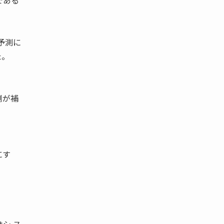
である
予測に
た。
側が補
にす