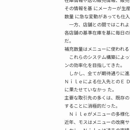
在庫情報や店の販売情報、販売
その情報を基 にメーカーが生
数量 に急な変動があっても仕
一方、店舗との間ではこれより
各店舗の基準在庫を基に毎日の
だ。
補充数量はメニューに使われる
これらのシステム構築によって
ンの効率化を目指してきた。
しかし、全てが期待通りに進ん
Ｎｉｌｅによる仕入先とのＥ 
に果たせていなかっ た。
主要な取引先の多くは、既存の
することに消極的だった。
Ｎｉｌｅがメニューの多様化に
近年、モスはメニューの改廃サ