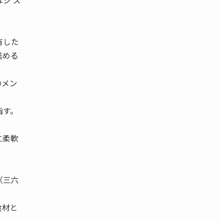
シ ス
有した
進める
のメン
指す。
に柔軟
（三六
食材と