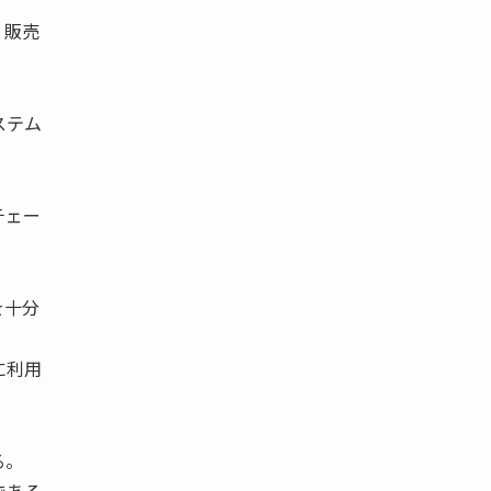
、販売
。
ステム
チェー
を十分
に利用
。
る。