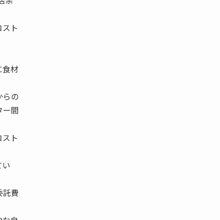
店余
コスト
に食材
からの
ター間
コスト
てい
委託費