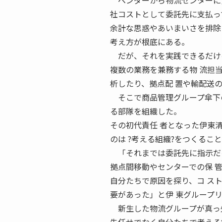
ベンダーから物流センターに食
社コストとして委託先に支払っ
余計な思惑やあいまいさを排除
考え方が根底にある。
だが、それを実践できるだけの
複数の業務を兼務する物 流担
析したり、拠点配 置や輸配送
そこで商品管理グループ傘下の
る部隊を組織した。
その初代責任 者となった伊東
のは ?考える組織?をつくるこ
「それまでは委託先に指示だけ
拠点間移動やセンターでの保 
自分たちで原因を探り、コ ス
要があった」と伊 東グループ
新生した物流グループが真っ先