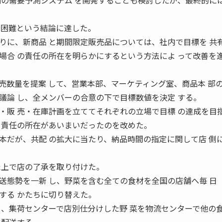
別の需要予測システム を開発することも検討したが、最終的には
は困難という結論に達した。
に、新商品 と期間限定販売品については、社内で目標を 共
場合 の責任の所在を明らかにするという方法によ って改善を
数量を提案 して、営業本部、マーケティング室、商品本 部
議論 し、全メンバーの合意の下で目標数値を決定 する。
・販 売・在庫計画を立ててそれぞれの立場で目標 の達成を目
て責任の所在があいまいだったのを改めた。
だが、共配 の拡大に当たり、納品時間の指定に関して店 側
た上で店の了承を取り付けた。
態勢を一新 し、野菜を含む全ての食材を全国の店舗へ毎 日
する かたちに切り替えた。
し、集荷センターで店別仕分けした野 菜を物流センターで他の