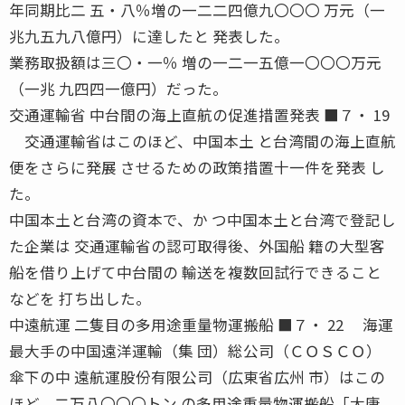
年同期比二 五・八％増の一二二四億九〇〇〇 万元（一
兆九五九八億円）に達したと 発表した。
業務取扱額は三〇・一％ 増の一二一五億一〇〇〇万元
（一兆 九四四一億円）だった。
交通運輸省 中台間の海上直航の促進措置発表 ■７・ 19
交通運輸省はこのほど、中国本土 と台湾間の海上直航
便をさらに発展 させるための政策措置十一件を発表 し
た。
中国本土と台湾の資本で、か つ中国本土と台湾で登記し
た企業は 交通運輸省の認可取得後、外国船 籍の大型客
船を借り上げて中台間の 輸送を複数回試行できること
などを 打ち出した。
中遠航運 二隻目の多用途重量物運搬船 ■７・ 22 海運
最大手の中国遠洋運輸（集 団）総公司（ＣＯＳＣＯ）
傘下の中 遠航運股份有限公司（広東省広州 市）はこの
ほど、二万八〇〇〇トン の多用途重量物運搬船「大康