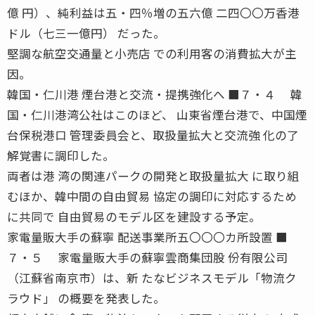
億 円）、純利益は五・四％増の五六億 二四〇〇万香港
ドル（七三一億円） だった。
堅調な航空交通量と小売店 での利用客の消費拡大が主
因。
韓国・仁川港 煙台港と交流・提携強化へ ■７・４ 韓
国・仁川港湾公社はこのほど、 山東省煙台港で、中国煙
台保税港口 管理委員会と、取扱量拡大と交流強 化の了
解覚書に調印した。
両者は港 湾の関連パークの開発と取扱量拡大 に取り組
むほか、韓中間の自由貿易 協定の調印に対応するため
に共同で 自由貿易のモデル区を建設する予定。
家電量販大手の蘇寧 配送事業所五〇〇〇カ所設置 ■
７・５ 家電量販大手の蘇寧雲商集団股 份有限公司
（江蘇省南京市）は、新 たなビジネスモデル「物流ク
ラウド」 の概要を発表した。