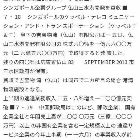
シンガポール企業グループ 仏山三水港開発を買収 ■
７・ 18 シンガポールのケッペル・テレコ ミュニケー
ション・アンド・トラン スポーテーション（ケッペルＴ
＆Ｔ） 傘下の吉宝物流（仏山）有限公司は一 五日、仏
山三水港開発有限公司の 株式六〇％を一億六六〇〇万
元（二 六億五六〇〇万円）で取得すると発 表した。
残りの四〇％は広東省仏山 83 SEPTEMBER 2013 市
三水区政府が保有。
買収で吉宝物 流（仏山）は同市で二カ所目の総合 港湾
物流施設となる。
上半期の速達業務収入 二五・八％増え一二〇〇億元突
破 ■７・ 19 中国郵政局はこのほど、郵政企業、 国有
企業全社と年間売上高が二〇〇 〇万元（三億二〇〇〇
万円）以上 の非国有企業を含む一定規模以上の 速達サ
ービス企業の今年上半期（一 ─六月）の事業収入が前