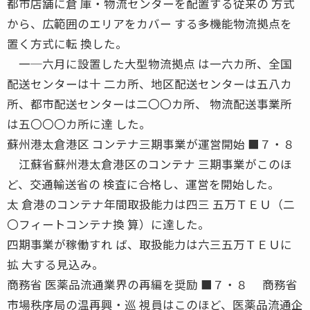
都市店舗に倉 庫・物流センターを配置する従来の 方式
から、広範囲のエリアをカバー する多機能物流拠点を
置く方式に転 換した。
一─六月に設置した大型物流拠点 は一六カ所、全国
配送センターは十 二カ所、地区配送センターは五八カ
所、都市配送センターは二〇〇カ所、 物流配送事業所
は五〇〇〇カ所に達 した。
蘇州港太倉港区 コンテナ三期事業が運営開始 ■７・８
江蘇省蘇州港太倉港区のコンテナ 三期事業がこのほ
ど、交通輸送省の 検査に合格し、運営を開始した。
太 倉港のコンテナ年間取扱能力は四三 五万ＴＥＵ（二
〇フィートコンテナ換 算）に達した。
四期事業が稼働すれ ば、取扱能力は六三五万ＴＥＵに
拡 大する見込み。
商務省 医薬品流通業界の再編を奨励 ■７・８ 商務省
市場秩序局の温再興・巡 視員はこのほど、医薬品流通企