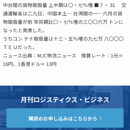
中台間の貨物取扱量 上半期は〇・七％増 ■７・ 31 交
通運輸省は二九日、中国本土─ 台湾間の一─六月の貨
物取扱量が前 年同期比〇・七％増の三〇〇六万 トンに
なったと発表した。
うちコン テナ取扱量は十三・五％増の九七万 八〇〇〇
ＴＥＵだった。
ニュース出典：MJC物流ニュース 換算レート：1元＝
16円、1香港ドル＝ 13円
月刊ロジスティクス・ビジネス
購読のお申し込みはこちらから