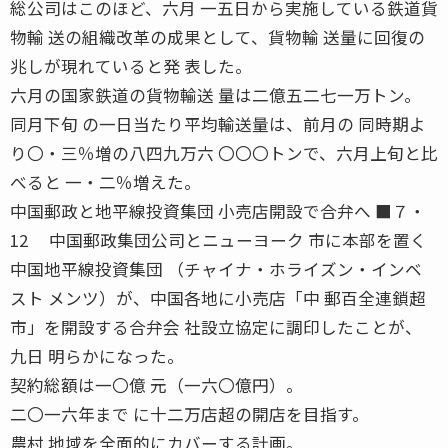
総公司はこのほど、六月 一五日から実施している鉄道貨
物輸 送の組織改革の成果として、貨物輸 送量に回復の
兆しが現れていると発 表した。
六月の国家鉄道の貨物輸送 量は二億五二七一万トン。
同月下旬 の一日当たり平均輸送量は、前月の 同時期よ
り〇・三％増の八四九万六 〇〇〇トンで、六月上旬と比
べると 一・二％増えた。
中国郵政と地平線投資集団 小売店開設で合弁へ ■７・
12 中国郵政集団公司とニューヨーク 市に本部を置く
中国地平線投資集団 （チャイナ・ホライズン・インベ
スト メンツ）が、中国各地に小売店「中 郵百全連鎖超
市」を開設する合弁会 社設立協定に調印したことが、
九日 明らかになった。
契約総額は一〇億 元（一六〇億円）。
二〇一六年まで に十二万店超の開店を目指す。
農村 地域を全面的にカバーする計画。