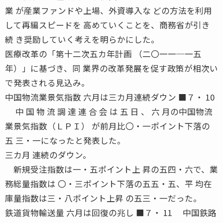
業 が産業ファンドや上場、外資導入な どの方法を利用
して再編スピードを 高めていくことを、商務省が引き
続 き奨励していく考えを明らかにした。
医療改革の「第十二次五カ年計画 （二〇一一─一五
年）」に基づき、同 業界の改革発展を促す政策が相次い
で発表される見込み。
中国物流業景気指数 六月は三カ月連続ダウン ■７・ 10
中 国 物 流 調 達 連 合 会 は 五 日 、 六 月の中国物流
業景気指数（ＬＰＩ） が前月比〇・一ポイント下落の
五 三・一になったと発表した。
三カ月 連続のダウン。
新規受注指数は一・五ポイント上 昇の五四・六で、業
務総量指数は 〇・三ポイント下落の五五・五、平 均在
庫量指数は三・八ポイント上昇 の五三・一だった。
鉄道貨物輸送量 六月は回復の兆し ■７・ 11 中国鉄路