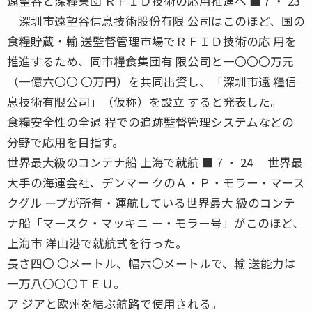
遠望谷と深糧集団 ＲＦＩＤ技術の応用推進へ ■７・ 23
深圳市遠望谷信息技術股份有限 公司はこのほど、国の
食糧貯蔵・輸 送監督管理市場でＲＦＩＤ技術の応 用を
推進するため、同市糧食集団有 限公司と一〇〇〇万元
（一億六〇〇 〇万円）を共同出資し、「深圳市遠 糧信
息技術有限公司」（仮称）を設立 すると発表した。
食糧安全性の全過 程での追跡監督管理システムなどの
分野で応用を目指す。
世界最大級のコンテナ船 上海で就航 ■７・ 24 世界最
大手の海運会社、デンマー クのＡ・Ｐ・モラー・マース
クグル ープが所有・運航している世界最大 級のコンテ
ナ船「マースク・マッキニ ー・モラー号」がこのほど、
上海市 洋山港で就航式を行った。
長さ四〇 〇メートル、幅六〇メートルで、輸 送能力は
一万八〇〇〇ＴＥＵ。
ア ジアと欧州を結ぶ航路で使用される。