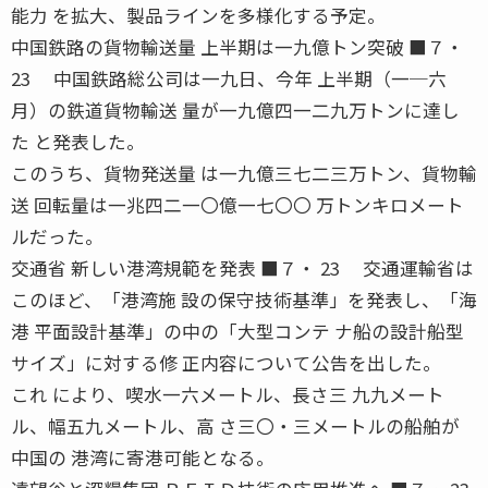
能力 を拡大、製品ラインを多様化する予定。
中国鉄路の貨物輸送量 上半期は一九億トン突破 ■７・
23 中国鉄路総公司は一九日、今年 上半期（一─六
月）の鉄道貨物輸送 量が一九億四一二九万トンに達し
た と発表した。
このうち、貨物発送量 は一九億三七二三万トン、貨物輸
送 回転量は一兆四二一〇億一七〇〇 万トンキロメート
ルだった。
交通省 新しい港湾規範を発表 ■７・ 23 交通運輸省は
このほど、「港湾施 設の保守技術基準」を発表し、「海
港 平面設計基準」の中の「大型コンテ ナ船の設計船型
サイズ」に対する修 正内容について公告を出した。
これ により、喫水一六メートル、長さ三 九九メート
ル、幅五九メートル、高 さ三〇・三メートルの船舶が
中国の 港湾に寄港可能となる。