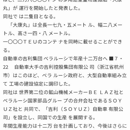
丸」が 運行を開始したと発表した。
同社で は二隻目となる。
「大康丸」は全長一七九・五メート ル、幅二八メー
トル、高さ一四・八 メートル。
一〇〇〇ＴＥＵのコンテ ナを同時に載せることができ
る。
自動車の吉利集団 ベラルーシで年産十二万台へ ■７・
22 自動車大手の吉利控股集団有限公 司（浙江省杭州
市）はこのほど、ベラ ルーシ政府と、大型自動車組み立
て 工場の建設協定に調印した。
同社は 世界第二位の鉱山機械メーカーＢＥ ＬＡＺ社と
ベラルーシ国家部品グルー プの合弁会社であるＳＯＹ
ＵＺ社と 共同で、「吉利（ＳＯＹＵＺ）自動車 有限公
司」を設立し、同国での生産 を展開する。
年間生産能力は十二万 台を計画しており、今後はさらに