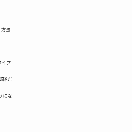
う方法
タイプ
部隊だ
うにな