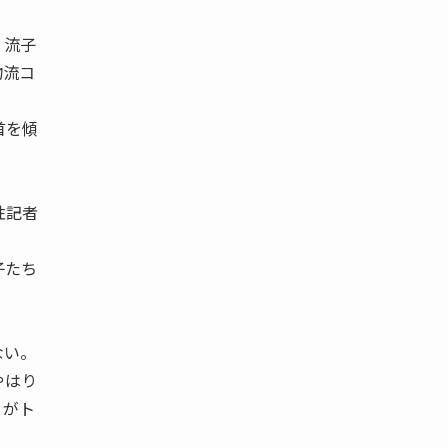
 流子
物流コ
首を傾
性記者
子たち
ない。
やはり
りがト