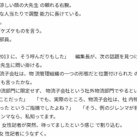
涼しい顔の大先生 の頼れる右腕。
な人当たりで調整 能力に長けている。
。
ズケズケものを言う。
部員。
BER 2013 に、そう呼んだりもした」 編集長が、次の話題を見つ
大先生に問い掛ける。
子会社は、物 流管理組織の一つの形態だと位置付けられた 
とも言ったかな。
物流部門に限定せず、 物流子会社という社外物流部門でやるとい
ことだった」 「でも、実際のところ、物流子会社は、社 内
った というご指摘でしたよね？」 「そう、例のジレンマが
ンマなら、私知ってます。
 女性記者が突然、待ってましたという感じ で割り込む。
女 性記者にうなずく。