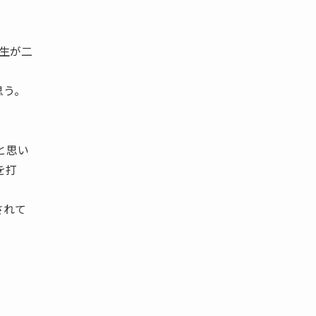
生が二
思う。
と思い
を打
されて