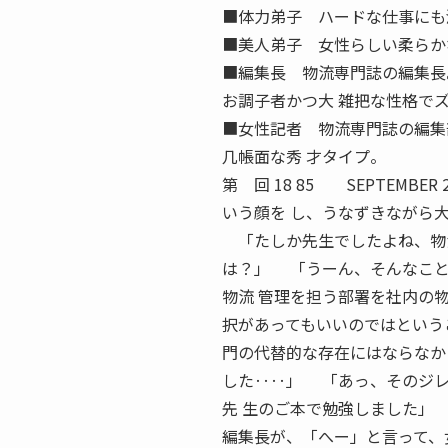
■体力弟子 ハードな仕事にも
■美人弟子 女性らしい柔らか
■編集長 物流専門誌の編集長
お調子者かつ大 雑把な性格で
■女性記者 物流専門誌の編集
几帳面な秀 才タイプ。
第 回 18 85 SEPTEM
いう顔を し、うなずきながら
「たしか先生でしたよね、物流
は？」 「うーん、そんなこ
物流 管理を担う部署を社内の
択があってもいいのではという
門の代替的な存在にはならなか
した‥‥」 「あっ、そのジレ
先 生のご本で勉強しました」
編集長が、「へー」と言って、