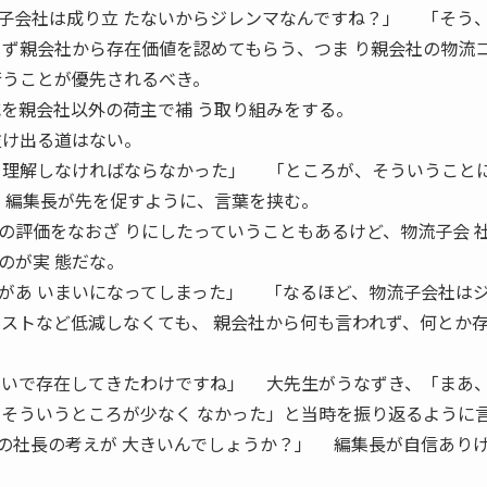
会社は成り立 たないからジレンマなんですね？」 「そう
 ず親会社から存在価値を認めてもらう、つま り親会社の物流
行うことが優先されるべき。
減を親会社以外の荷主で補 う取り組みをする。
抜け出る道はない。
と理解しなければならなかった」 「ところが、そういうこと
 編集長が先を促すように、言葉を挟む。
評価をなおざ りにしたっていうこともあるけど、物流子会 
のが実 態だな。
があ いまいになってしまった」 「なるほど、物流子会社は
コストなど低減しなくても、 親会社から何も言われず、何とか
 いで存在してきたわけですね」 大先生がうなずき、「まあ
、そういうところが少なく なかった」と当時を振り返るように
社長の考えが 大きいんでしょうか？」 編集長が自信あり