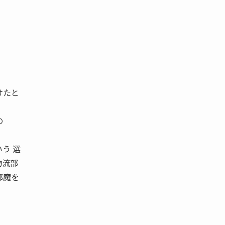
けたと
の
う 選
物流部
邪魔を