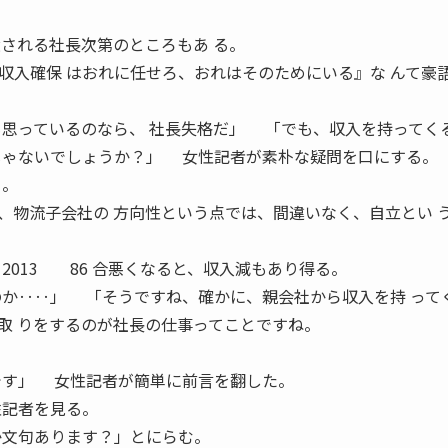
遣される社長次第のところもあ る。
収入確保 はおれに任せろ、おれはそのためにいる』な んて豪
も思っているのなら、 社長失格だ」 「でも、収入を持ってく
じゃないでしょうか？」 女性記者が素朴な疑問を口にする。
る。
物流子会社の 方向性という点では、間違いなく、自立とい 
ER 2013 86 合悪くなると、収入減もあり得る。
のか‥‥」 「そうですね、確かに、親会社から収入を持 って
取 りをするのが社長の仕事ってことですね。
です」 女性記者が簡単に前言を翻した。
性記者を見る。
か文句あります？」とにらむ。