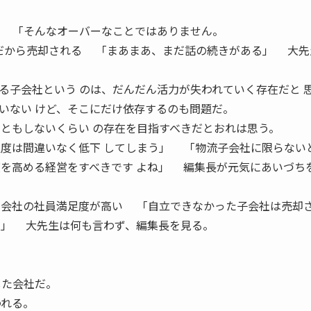
 「そんなオーバーなことではありません。
秀だから売却される 「まあまあ、まだ話の続きがある」 大先
子会社という のは、だんだん活力が失われていく存在だと 
いない けど、そこにだけ依存するのも問題だ。
くともしないくらい の存在を目指すべきだとおれは思う。
足度は間違いなく低下 してしまう」 「物流子会社に限らない
度を高める経営をすべきです よね」 編集長が元気にあいづち
の会社の社員満足度が高い 「自立できなかった子会社は売却
？」 大先生は何も言わず、編集長を見る。
した会社だ。
われる。