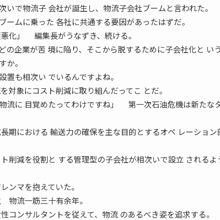
いで物流子 会社が誕生し、物流子会社ブームと言われた。
ブームに乗った 各社に共通する要因があったはずだ。
績悪化」 編集長がうなずき、続ける。
の企業が苦 境に陥り、そこから脱するために子会社化と い
すか。
設置も相次い でいるんですよね。
流を対象にコスト削減に取り組んだってこ とだ。
物流に 目覚めたってわけですね」 第一次石油危機は新たな
成長期における 輸送力の確保を主な目的とするオペ レーション
スト削減を役割と する管理型の子会社が相次いで設立 されるよ
ジレンマを抱えていた。
生 物流一筋三十有余年。
女性コンサルタントを従えて、物流 のあるべき姿を追求する。