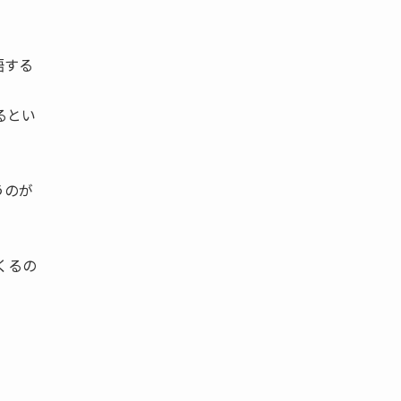
語する
るとい
うのが
くるの