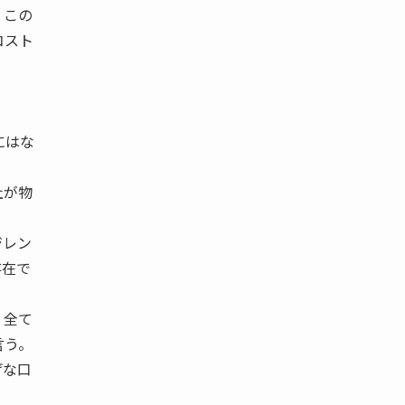
、この
コスト
にはな
社が物
ジレン
存在で
、全て
言う。
げな口