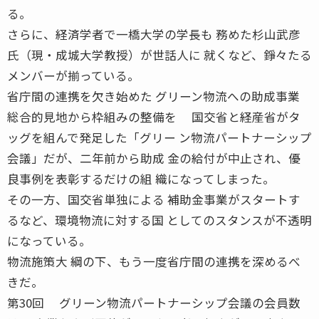
る。
さらに、経済学者で一橋大学の学長も 務めた杉山武彦
氏（現・成城大学教授）が世話人に 就くなど、錚々たる
メンバーが揃っている。
省庁間の連携を欠き始めた グリーン物流への助成事業
総合的見地から枠組みの整備を 国交省と経産省がタ
ッグを組んで発足した「グリー ン物流パートナーシップ
会議」だが、二年前から助成 金の給付が中止され、優
良事例を表彰するだけの組 織になってしまった。
その一方、国交省単独による 補助金事業がスタートす
るなど、環境物流に対する国 としてのスタンスが不透明
になっている。
物流施策大 綱の下、もう一度省庁間の連携を深めるべ
きだ。
第30回 グリーン物流パートナーシップ会議の会員数