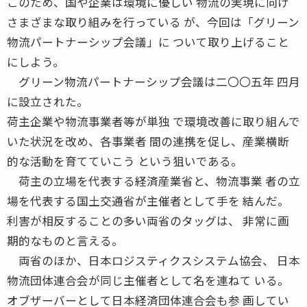
このため、国や企業は環境に優しい 物流の実現に向け
さまざまな取り組みを行っている が、今回は「グリーン
物流パートナーシップ会議」に ついて取り上げること
にしよう。
グリーン物流パートナーシップ会議は二〇〇五年 四月
に設立された。
荷主企業や物流事業者等が単独 で環境改善に取り組んで
いた状況を改め、各事業者 間の連携を促し、産業横断
的な活動を育てていこう という狙いである。
荷主の立場を代表する経済産業省と、物流事業 者の立
場を代表する国土交通省が主催者として手を 結んだ。
利害が相反することの多い両省のタッグは、 非常に画
期的なものと言える。
両省のほか、日本ロジスティクスシステム協会、 日本
物流団体連合会が同じ主催者として名を連ねて いる。
オブザーバーとして日本経済団体連合会も参 画してい