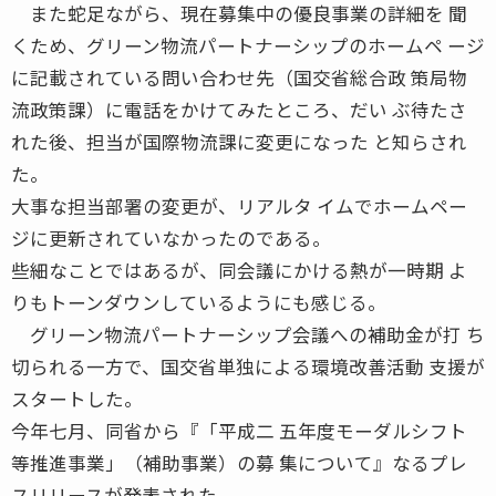
また蛇足ながら、現在募集中の優良事業の詳細を 聞
くため、グリーン物流パートナーシップのホームペ ージ
に記載されている問い合わせ先（国交省総合政 策局物
流政策課）に電話をかけてみたところ、だい ぶ待たさ
れた後、担当が国際物流課に変更になった と知らされ
た。
大事な担当部署の変更が、リアルタ イムでホームペー
ジに更新されていなかったのである。
些細なことではあるが、同会議にかける熱が一時期 よ
りもトーンダウンしているようにも感じる。
グリーン物流パートナーシップ会議への補助金が打 ち
切られる一方で、国交省単独による環境改善活動 支援が
スタートした。
今年七月、同省から『「平成二 五年度モーダルシフト
等推進事業」（補助事業）の募 集について』なるプレ
スリリースが発表された。