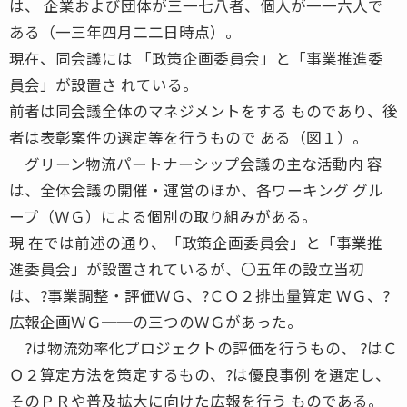
は、 企業および団体が三一七八者、個人が一一六人で
ある（一三年四月二二日時点）。
現在、同会議には 「政策企画委員会」と「事業推進委
員会」が設置さ れている。
前者は同会議全体のマネジメントをする ものであり、後
者は表彰案件の選定等を行うもので ある（図１）。
グリーン物流パートナーシップ会議の主な活動内 容
は、全体会議の開催・運営のほか、各ワーキング グル
ープ（ＷＧ）による個別の取り組みがある。
現 在では前述の通り、「政策企画委員会」と「事業推
進委員会」が設置されているが、〇五年の設立当初
は、?事業調整・評価ＷＧ、?ＣＯ２排出量算定 ＷＧ、?
広報企画ＷＧ──の三つのＷＧがあった。
?は物流効率化プロジェクトの評価を行うもの、 ?はＣ
Ｏ２算定方法を策定するもの、?は優良事例 を選定し、
そのＰＲや普及拡大に向けた広報を行う ものである。