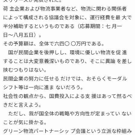
荷 主企業および物流事業者など、物流に関わる関係者
によって構成される協議会を対象に、運行経費を最 大で
半分補助するというものである（応募期間：七 月一
日〜八月五日）。
その予算額は、全体で六四〇 〇万円である。
国が民間企業を後押しし、環境に優しい物流を促 進
することは大変意義深いものであり、そこに異論 を差し
挟むつもりはない。
民間企業の努力に任せる だけでは、おそらくモーダル
シフト等は一向に進ま ないだろう。
社会性の観点から、国費投入による支 援はあって然るべ
きだと言えよう。
ただし、我が国全体の戦略や方向性が定まってい ない
ことが気に掛かる。
グリーン物流パートナーシッ プ会議という立派な枠組み