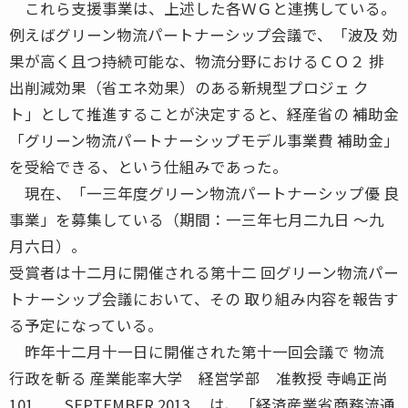
これら支援事業は、上述した各ＷＧと連携している。
例えばグリーン物流パートナーシップ会議で、「波及 効
果が高く且つ持続可能な、物流分野におけるＣＯ２ 排
出削減効果（省エネ効果）のある新規型プロジェ ク
ト」として推進することが決定すると、経産省の 補助金
「グリーン物流パートナーシップモデル事業費 補助金」
を受給できる、という仕組みであった。
現在、「一三年度グリーン物流パートナーシップ優 良
事業」を募集している（期間：一三年七月二九日 〜九
月六日）。
受賞者は十二月に開催される第十二 回グリーン物流パー
トナーシップ会議において、その 取り組み内容を報告す
る予定になっている。
昨年十二月十一日に開催された第十一回会議で 物流
行政を斬る 産業能率大学 経営学部 准教授 寺嶋正尚
101 SEPTEMBER 2013 は、「経済産業省商務流通