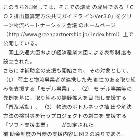
このうち?に関しては、そこでの議論 の成果である「Ｃ
Ｏ２排出量算定方法共同ガイドラ インVer.3.0」をグリ
ーン物流パートナーシップ会議 のホームページ
（http://www.greenpartnership.jp/ index.html）上で
公開している。
国土交通大臣および経済産業大臣による表彰制 度も
設立された。
さらには補助金の支援も開始され、 その対象として、
（1） 荷主と物流事業者が連携した先 進性のある取り組
みを支援する「モデル事業」、 （2） モ デル事業等の
先例を基に、取り組みの裾野拡大を目 指し支援する
「普及活動」、 （3） 物流のボトルネック抽 出や解決
方法の検討等を行うプロジェクトの創生を 支援する
「ソフト支援事業」──が設定された。
補 助金制度の当時の支援内容は図２の通りである。