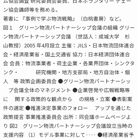
ム協会調査 研究委員会委員、日本ボランタリー チェー
ン協会講師等を務める。
著書に 『事例で学ぶ物流戦略』（白桃書房）など。
図１ グリーン物流パートナーシップ会議の組織 グリー
ン物流パートナーシップ会議 （世話人：成城大学 杉
山教授）2005 年4月設立 主催：JILS・日本物流団体連合
会・経済産業省・国土交通省 協力：日本経済団体連合
会 会員：物流事業者・荷主企業・各業界団体・シンクタ
ンク・ 研究機関・地方支部局・地方自治体・個
人 等 政策企画委員会 ●グリーン物流パートナーシッ
プ会議全体のマネジメント ●企業啓発や広報戦略等
に 関する政策的な観点から の規格・立案 ●表彰案
件の選定 ●推進決定事業のフォロー アップを通じた
政策提言 事業推進委員会 出所：同会議ホームページよ
り 図2 グリーン物流パートナーシップ会議設立当時の
支援内容 （1）モデル事業に対して‥‥ ●経済産業省予