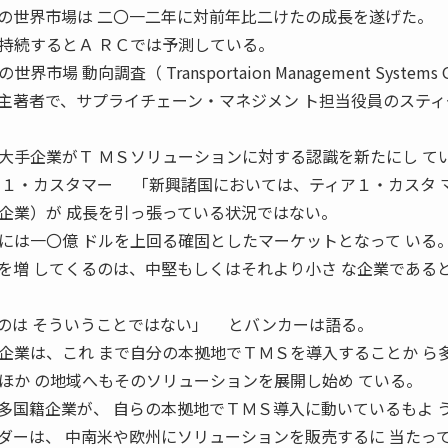
ム）の世界市場は 二〇一二年に対前年比二けたの成長を遂げた。
持続するとＡ ＲＣでは予測している。
向調査（ Transportaion Management Systems Gl
tudy）』 の主著者で、サプライチェーン・マネジメン ト担当役員のステ
手企業がＴ ＭＳソリューションに対する認識を新たにし て
ア１・カスタマー 「新興諸国においては、ティア１・カスタ 
企業）が 成長を引っ張っている状況ではない。
は一〇億 ドルを上回る確固としたマーケットとなって いる
を増 してくるのは、中堅もしくはそれより小さ な企業である
。
のは そういうことではない」 とバンカーは語る。
業は、これ まで自分の本拠地でＴＭＳを導入することか ら
ほか の地域へもそのソリューションを展開し始め ている。
国籍企業が、 自らの本拠地でＴＭＳ導入に動いているもよ 
ダーは、 中南米や欧州にソリューションを販売するに 当たっ