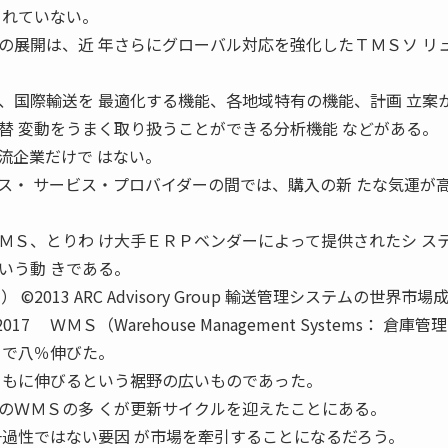
 れていない。
展開は、近 年さらにグローバル対応を強化したＴＭＳソ リ
国際輸送を 最適化する機能、各地域特有の機能、計画 立案
替 変動をうまく取り扱うことができる分析機能 などがある。
企業だけで はない。
ス・ サービス・プロバイダーの間では、購入の新 たな気運が
Ｓ、とりわ け大手ＥＲＰベンダーによって提供されたシ ス
いう動 きである。
年） ©2013 ARC Advisory Group 輸送管理システムの世界市場
016 2017 ＷＭＳ（Warehouse Management Systems： 倉庫
 で八％伸びた。
ともに伸びるという裾野の広いものであった。
のＷＭＳの多 くが更新サイクルを迎えたことにある。
一過性ではない要因 が市場を牽引することになるだろう。