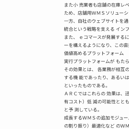
また小 売業者も店舗の在庫レ
ため、店舗用ＷＭＳソリューシ
一方、自社のウェブサイトを通
統合という戦略を支える イン
また、 ｅコマースが発展する
ーを構えるようになり、この直
価値高めるプラットフォーム 
実行プラットフォームが もた
その効果とは、 各業務が相互
する機 能であったり、あるい
といったものである。
ＡＲＣではこれらの 効果は、
有コスト）低 減の可能性とと
と予 測している。
成長するＷＭＳの追加モジュー
の割り振り）最適化など のＷ