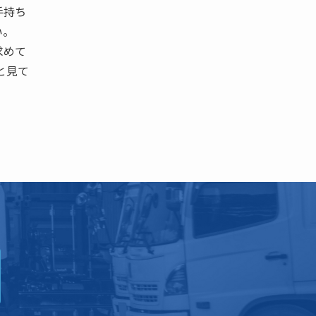
手持ち
い。
求めて
と見て