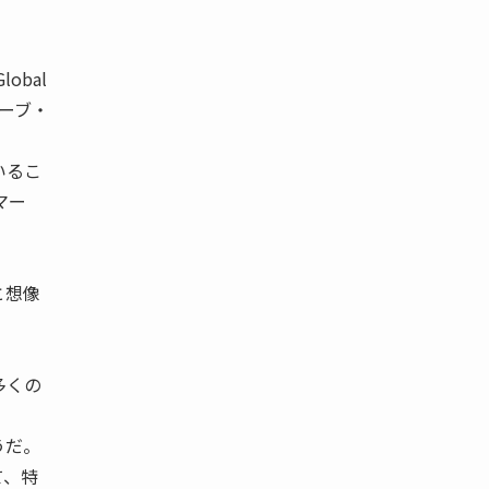
obal
ィーブ・
いるこ
マー
。
と想像
多くの
うだ。
て、特