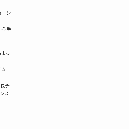
ューシ
から手
高まっ
テム
成長予
管理シス