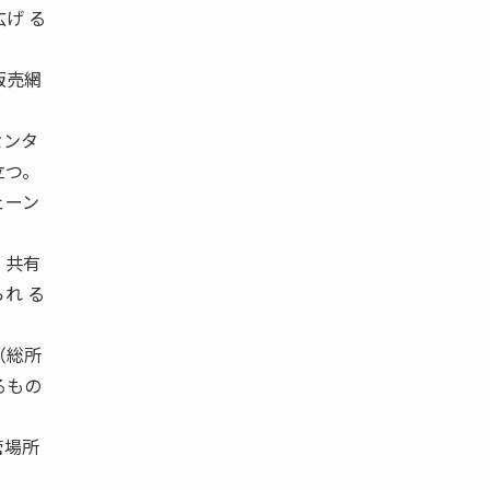
げ る
販売網
センタ
立つ。
ェーン
・共有
れ る
（総所
るもの
管場所
。