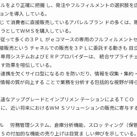
ベルをより正確に把握 し、発注やフルフィルメントの選択肢を広
ョンを導入 している。
じ て消費者に直接販売しているアパレルブラン ドの多くは、
フラとしてＷＭＳを購入している。
に従って多くの３ＰＬ がｅコマースの専用のフルフィルメント
接販売という チャネルでの販売を３ＰＬに委託する動きも 目
専用システムおよびＥＲＰプロバイダーは、 統合サプライチ
らす効果を喧伝している。
の連携を欠くサイロ型になるの を防いだり、情報を収集・集約
は情報の質が向上する ことで業務を分析する包括的な視野が得ら
迅速なアップグレードとインプリメン テーションによるＴＣＯ
もに、近い将来におけるＷＭ Ｓソリューションの販売に寄与す
ル 労務管理システム、倉庫分析機能、スロッ ティング（保
ＭＳの付加的な機能の売り上げは目覚ま しい伸びを示している