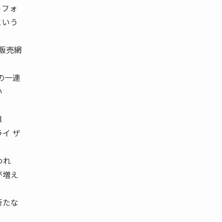
トフォ
という
販売網
の一連
い
l
イ ザ
つれ
が増え
新たな