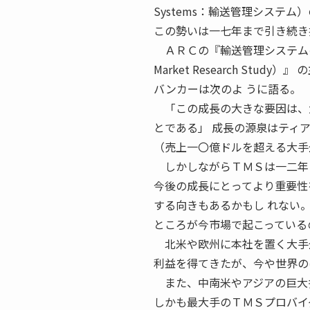
Systems：輸送管理システ
この勢いは一七年まで引き続き
ＡＲＣの『輸送管理システムの世界市場 動
Market Research S
バンカーは次のよ うに語る。
「この成長の大きな要因は、大
とである」 成長の源泉はティ
（売上一〇億ドルを超える大手
しかしながらＴＭＳは一二年に
今後の成長にとってより重要性
する向きもあるかもし れない
ところが今市場で起こっている
北米や欧州に本社を置く大手企
利益を得てきたが、今や世界の
また、中南米やアジアの巨大多
しかも最大手のＴＭＳプロバイ