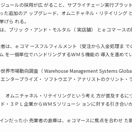
モジュールの採用が広 がること、サプライチェーン実行プラッ
った追加のア ップグレード、オムニチャネル・リテイリング 
挙げら れる。
、ブリッ ク・アンド・モルタル（ 実店舗） とｅコマ ースの
業者は、ｅコマ ースフルフィルメント（受注から入金処理ま で
ム を一個単位でハンドリングするＷＭＳ機能の 導入を進めて
向調査（ Warehouse Management Systems Globa
著者で、エンタープライズ・ ソフトウエア・アナリストのクリント・ラ
 オムニチャネル・リテイリングという考え 方が普及するに
ンド・３ＰＬ企業からＷＭＳソリューシ ョンに対する引き合い
インだった小 売業者の倉庫は、ｅコマースに焦点を合わせ た