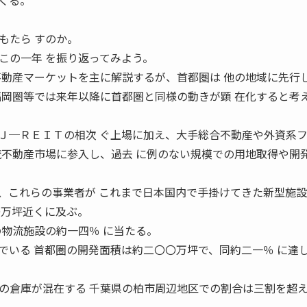
くる。
もたら すのか。
この一年 を振り返ってみよう。
不動産マーケットを主に解説するが、首都圏は 他の地域に先行
福岡圏等では来年以降に首都圏と同様の動きが顕 在化すると考
─ＲＥＩＴの相次 ぐ上場に加え、大手総合不動産や外資系
流不動産市場に参入し、過去 に例のない規模での用地取得や開
これらの事業者が これまで日本国内で手掛けてきた新型施設
〇万坪近くに及ぶ。
の物流施設の約一四％ に当たる。
でいる 首都圏の開発面積は約二〇〇万坪で、同約二一％ に達
倉庫が混在する 千葉県の柏市周辺地区での割合は三割を超