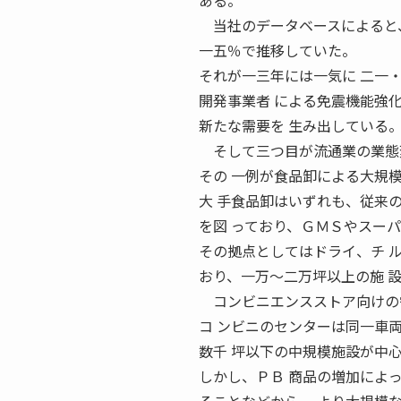
ある。
当社のデータベースによると、
一五％で推移していた。
それが一三年には一気に 二一
開発事業者 による免震機能強
新たな需要を 生み出している
そして三つ目が流通業の業態
その 一例が食品卸による大規
大 手食品卸はいずれも、従来
を図 っており、ＧＭＳやスー
その拠点としてはドライ、チ 
おり、一万〜二万坪以上の施 
コンビニエンスストア向けの
コ ンビニのセンターは同一車
数千 坪以下の中規模施設が中
しかし、ＰＢ 商品の増加によ