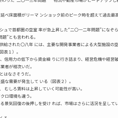
杞憂に終わった“二〇一三年問題” 物流不動産市場がヒートアップ
工延べ床面積がリーマ ンショック前のピーク時を超えて過去最
シュで首都圏の空室 率が急上昇した“二〇一二年問題”になぞ
問題”とも言われる。
給された〇八年 には、主要な開発事業者による大型施設の
図表１）。
て、信用力の低下から資金繰 りに行き詰まり、経営危機や経営
事業者が相次いだ。
とはなさそうだ。
旺盛な需要が発生して いる（図表２）。
、 むしろ賃料は上昇していく可能性が高い。
マクロ環境も違う。
れる景気回復の後押しを受け れば、市場はさらに活況を呈して