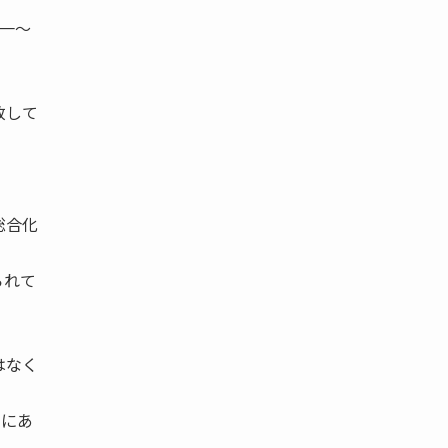
一〜
致して
総合化
られて
はなく
向にあ