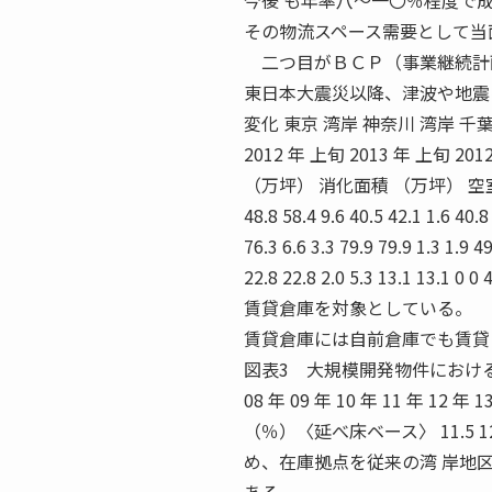
今後 も年率八〜一〇％程度で
その物流スペース需要として当
二つ目がＢＣＰ（事業継続計画
東日本大震災以降、津波や地震
変化 東京 湾岸 神奈川 湾岸 千
2012 年 上旬 2013 年 上旬 20
（万坪） 消化面積 （万坪） 空室率 （％） 90.
48.8 58.4 9.6 40.5 42.1 1.6 40.8
76.3 6.6 3.3 79.9 79.9 1.3 1.9 49
22.8 22.8 2.0 5.3 13.1
賃貸倉庫を対象としている。
賃貸倉庫には自前倉庫でも賃貸
図表3 大規模開発物件における免震化率の変化
08 年 09 年 10 年 11 年 12 年
（％）〈延べ床ベース〉 11.5 
め、在庫拠点を従来の湾 岸地