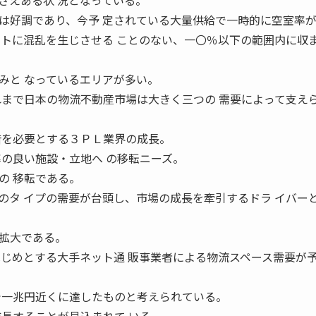
さえある状 況となっている。
好調であり、今予 定されている大量供給で一時的に空室率
ットに混乱を生じさせる ことのない、一〇％以下の範囲内に収
みと なっているエリアが多い。
まで日本の物流不動産市場は大きく三つの 需要によって支え
借を必要とする３ＰＬ業界の成長。
率の良い施設・立地へ の移転ニーズ。
の 移転である。
のタ イプの需要が台頭し、市場の成長を牽引するドラ イバー
拡大である。
はじめとする大手ネット通 販事業者による物流スペース需要が
。
で一兆円近くに達したものと考えられている。