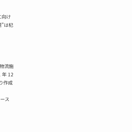
に向け
題”は杞
発物流施
 年 12
より作成
ース