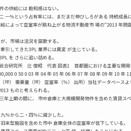
件の供給には 飽和感はない。
二 一％という占有率には、まだまだ伸びしろがある 持続成長
によって空室率が跳ね上がる物流不動産市 場の“2013 年問
くが、市場は活況を謳歌する。
牽引してきた3PL 業界には異変 が生じている。
PL を さらに追い詰める。
総合研究所 辻 俊昭 代表 図表1 首都圏における主要な開
 50 0 03 年 04 年 05 年 06 年 07 年 08 年 09 年 10 年 11
降 供給率（坪） 需要量（坪） 空室率（％） 出所）当社データベース
R 2013 ものと考えられる。
年上期の間に、 市中倉庫と大規模開発物件を含めた賃貸スペ
・九％から二・四％に減少した。
、旧来型施設を含めた市中 倉庫全体の空室率が低下している。