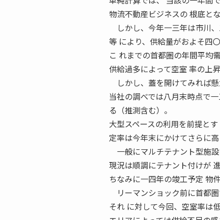
単純計算では、 当該の一年間
物流不動産ビジネスの 根底と
しかし、今年一三年は市川、三
等 により、供給量がおよそ四
こ れまでの首都圏の年間平均
供給過多によって空室 率の上
しかし、蓋を開けてみれば懸
当社の調べでは八月末時点で一
る（推測含む）。
大型スペースの利用を前提とす
定率は今年末にかけてさらに高
一般にマルチテナント型施設は
現況は順調にテナント付けが 
ちなみに一四年の竣工予定 物
リーマンショック前に首都圏で
それ に対して今回、空室率は