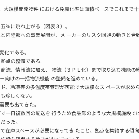
大規模開発物件 における免震化率は面積ベースでこれまで十
・五％に跳ね上がる（図表３）。
化と内陸部への事業展開が、メ ーカーのリスク回避の動きと合
。
変化である。
模拠点の整備である。
の商流、情報流に加え、 物流（３ＰＬ化）まで取り込む機能の
パー向けの一括物流機能 の整備を進めている。
ルド、冷凍等の多温度帯管理が可能で大規模なス ペースが求め
設も珍しくない。
需要も出てきた。
両で一日複数回の配送を 行うため食品卸のような大規模施設で
心だった。
って在庫スペースが必要になってき たこと、拠点を集約する傾