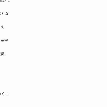
し続けて
高とな
らえ
空室率
破綻、
いくこ