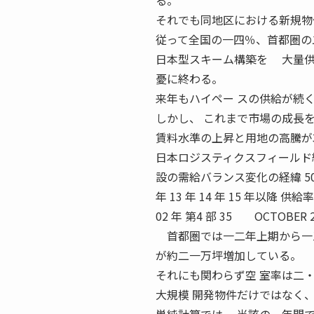
る。
それでも同地区における新規物
従って全国の一四％、首都圏の
日本型スキーム構築を 大量供給
憂に終わる。
来年もハイペー スの供給が続
しかし、 これまで市場の成長を
賃料水準の上昇と用地の高騰が3
日本ロジスティクスフィールド
設の需給バランス変化の経緯 500,000 0
年 13 年 14 年 15 年以
02 年 第4 部 35 OCTOBE
首都圏では一二年上期から一三
が約二一万坪増加している。
それにも関わらず空 室率は二
大規模 開発物件だけではなく