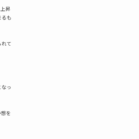
が上昇
まるも
られて
となっ
予想を