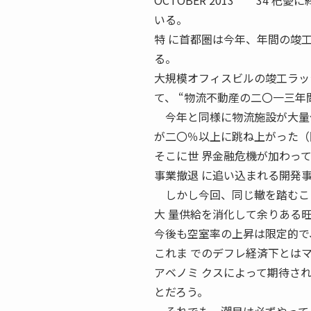
OCTOBER 2013 34 
いる。
特 に首都圏は今年、年間の竣
る。
大規模オフィスビルの竣工ラッ
て、 “物流不動産の二〇一三年
今年と同様に物流施設が大量供
が二〇％以上に跳ね上がった（
そこに世 界金融危機が加わっ
事業撤退 に追い込まれる開発
しかし今回、同じ轍を踏むこ
大 量供給を消化して余りある
今後も空室率の上昇は限定的で
これま でのデフレ経済下とは
アベノミ クスによって期待さ
とだろう。