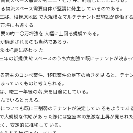
で賃貸スペース需要が約二二・七万 坪、純増したことになる。
なる物流スペース需要自体が堅調に発生し ているのである。
郷、相模原地区 で大規模なマルチテナント型施設が稼働す
〇万坪にも達する。
需要の約二〇万坪強を 大幅に上回る規模である。
昇が懸念されるのも当然であろう。
念は杞憂に終わっ た。
三年の新規供 給スペースのうち六割強で既にテナントが決まっ
 る荷主のコンペ案件、移転案件の足下の動きを見 ると、テナ
 まっていくものと考えられる。
、竣工一年後の満 床を目途にしている。
進んでいると言える。
件についても既に三割弱のテナントが決定してい るもようであ
大規模な供給があ った際には空室率の急激な上昇が見られ
低く、安定的に推移して いる。