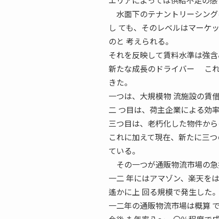
エリアによっては供給不足の感
水面下のテナントリーシングは
し ても、そのレベルはマーケ
のと 考えられる。
それを反映して賃料水準は強含
新たな成長のドライバー これ
きた。
一つは、大規模物 流施設の賃
二 つ目は、荷主企業による効
三つ目は、老朽化した物件から
これに加えて現在、新たに三つ
ている。
その一つが通販物流市場の急
一二 年にはアマゾン、楽天を
遙かに上 回る規模で発生した
一二年の通販物流市場は概算 