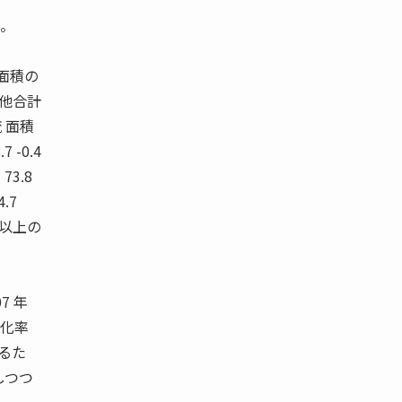
る。
面積の
区他合計
流 面積
7 -0.4
7 73.8
4.7
千坪以上の
07 年
免震化率
するた
しつつ