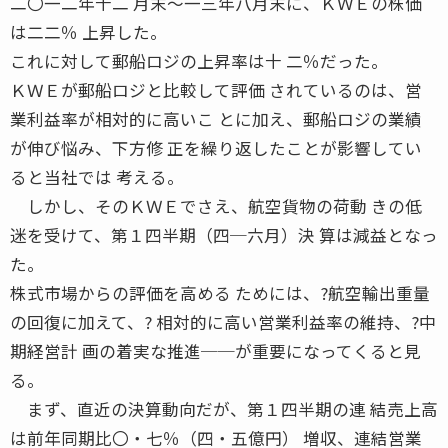
二〇一二年十二 月末〜一三年八月末に、ＫＷＥの株価
は二二％ 上昇した。
これに対して郵船ロジの上昇率は十 二％だった。
ＫＷＥが郵船ロジと比較して評価 されているのは、営
業利益率が相対的に高いこ とに加え、郵船ロジの業績
が伸び悩み、下方修 正を繰り返したことが影響してい
ると当社では 考える。
しかし、そのＫＷＥでさえ、航空貨物の荷動 きの低
迷を受けて、第１四半期（四─六月）決 算は減益となっ
た。
株式市場からの評価を高める ためには、?航空輸出重量
の回復に加えて、? 相対的に高い営業利益率の維持、?中
期経営計 画の着実な推進──が重要になってくると見
る。
まず、直近の決算動向だが、第１四半期の連 結売上高
は前年同期比〇・七％（四・五億円） 増収、連結営業