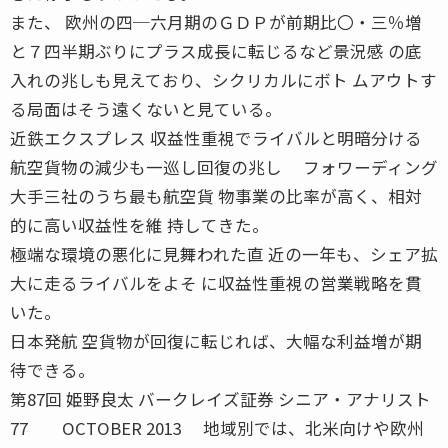
また、 欧州の四─六月期のＧＤＰが前期比〇・三％増
と７四半期ぶりにプラス成長に転じるなど景況感 の底
入れの兆しも見えており、シクリカルにボト ムアウトす
る局面はそう遠くないと見ている。
近鉄エクスプレス 収益性重視でライバルと明暗分ける
航空貨物の減少も一巡し回復の兆し フォワーディング
大手三社のうち最も航空貨 物事業の比率が高く、相対
的に高い収益性を維 持してきた。
極端な環境の悪化に見舞われた直 近の一年も、シェア拡
大に走るライバルをよそ に収益性重視の営業戦略を貫
いた。
日本発航 空貨物が回復に転じれば、大幅な利益増が期
待できる。
第87回 姫野良太 バークレイズ証券 シニア・アナリスト
77 OCTOBER 2013 地域別では、北米向けや欧州