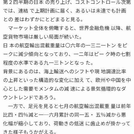
第２四半期の日本 の売り上げ、コストコントロール次第
では、連結 で上期計画に届く、あるいは未達でも計画
との 差はわずかにとどまると見る。
マーケット全体を俯瞰すると、世界金融危機 以降、航
空貨物市場は厳しい局面が続いた。
日 本の航空輸出混載重量は〇六年の一三二一トン をピ
ークに減少傾向となっており、一二年はピー ク時の七割
程度の水準である九一三トンとなっ た。
背景にあるのは、海上輸送へのシフトや現 地調達比率
の上昇といった構造的な変化に加え て、欧州や中国を中
心とした需要モメンタムの減 速による景気循環的なダ
ウントレンドであろう。
一方で、足元を見ると七月の航空輸出混載重 量は前年
比四・四％減と一─六月累計の同一五・ 五％減から悪
化幅が縮小しており、荷動きの低迷 に歯止めが掛かって
きた様子もうかがえる。