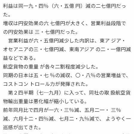
利益は同一九・四％（六・五億 円）減の二七億円だっ
た。
増収は円安効果の六 七億円が大きく、営業利益段階で
の円安効果は 三・七億円だった。
営業利益が六・五億円減少した内訳は、東ア ジア・
オセアニアの三・七億円減、東南アジア の二・一億円減
益などである。
航空貨物の重量 が各々二割程度減少した。
同期の日本は五・七 ％の減収、〇・八％の営業増益で、
コストコン トロール力が発揮された。
第２四半期（七─九月）に入って、同社の取 扱航空貨
物輸出重量は悪化幅が縮小している。
前年同月比で四月が一六・三％減、五月二一・ 三％
減、六月十二・四％減、七月二・九％減で、 ようやく一
巡感が出てきた。