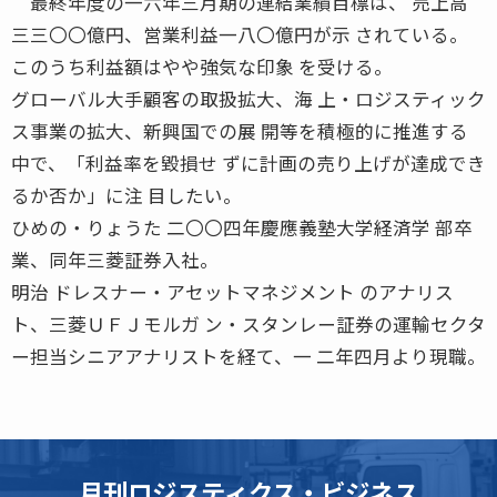
最終年度の一六年三月期の連結業績目標は、 売上高
三三〇〇億円、営業利益一八〇億円が示 されている。
このうち利益額はやや強気な印象 を受ける。
グローバル大手顧客の取扱拡大、海 上・ロジスティック
ス事業の拡大、新興国での展 開等を積極的に推進する
中で、「利益率を毀損せ ずに計画の売り上げが達成でき
るか否か」に注 目したい。
ひめの・りょうた 二〇〇四年慶應義塾大学経済学 部卒
業、同年三菱証券入社。
明治 ドレスナー・アセットマネジメント のアナリス
ト、三菱ＵＦＪモルガ ン・スタンレー証券の運輸セクタ
ー担当シニアアナリストを経て、一 二年四月より現職。
月刊ロジスティクス・ビジネス