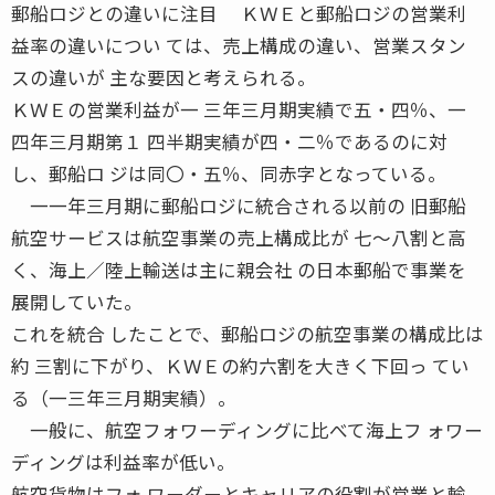
郵船ロジとの違いに注目 ＫＷＥと郵船ロジの営業利
益率の違いについ ては、売上構成の違い、営業スタン
スの違いが 主な要因と考えられる。
ＫＷＥの営業利益が一 三年三月期実績で五・四％、一
四年三月期第１ 四半期実績が四・二％であるのに対
し、郵船ロ ジは同〇・五％、同赤字となっている。
一一年三月期に郵船ロジに統合される以前の 旧郵船
航空サービスは航空事業の売上構成比が 七〜八割と高
く、海上／陸上輸送は主に親会社 の日本郵船で事業を
展開していた。
これを統合 したことで、郵船ロジの航空事業の構成比は
約 三割に下がり、ＫＷＥの約六割を大きく下回っ てい
る（一三年三月期実績）。
一般に、航空フォワーディングに比べて海上フ ォワー
ディングは利益率が低い。
航空貨物はフォ ワーダーとキャリアの役割が営業と輸