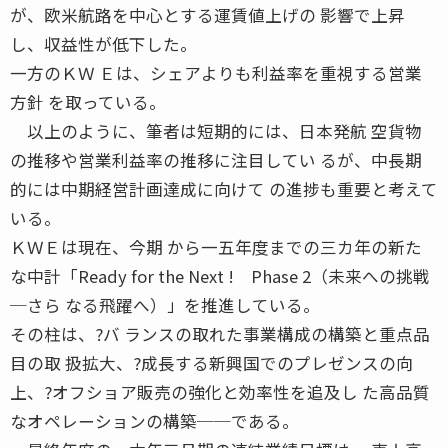
が、欧米航路を中心とする運賃値上げの 影響で上昇
し、収益性が低下した。
一方のＫＷ Ｅは、シェアよりも利益率を重視する営業
方針 を取っている。
以上のように、筆者は短期的には、日本発航 空貨物
の推移や営業利益率の推移に注目してい るが、中長期
的には中期経営計画達成に向けて の進捗も重要と考えて
いる。
ＫＷＥは現在、今期 から一五年度までの三カ年の新た
な中計「Ready for the Next ! Phase 2（未来への挑戦
─さら なる飛躍へ）」を推進している。
その柱は、?バ ランスの取れた事業構成の構築と重点品
目の取 扱拡大、?成長する新興国でのプレゼンスの向
上、?オフショア販売の強化と効率性を追及し た高品質
なオペレーションの構築──である。