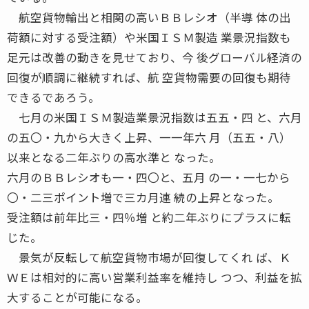
航空貨物輸出と相関の高いＢＢレシオ（半導 体の出
荷額に対する受注額）や米国ＩＳＭ製造 業景況指数も
足元は改善の動きを見せており、今 後グローバル経済の
回復が順調に継続すれば、航 空貨物需要の回復も期待
できるであろう。
七月の米国ＩＳＭ製造業景況指数は五五・四 と、六月
の五〇・九から大きく上昇、一一年六 月（五五・八）
以来となる二年ぶりの高水準と なった。
六月のＢＢレシオも一・四〇と、五月 の一・一七から
〇・二三ポイント増で三カ月連 続の上昇となった。
受注額は前年比三・四％増 と約二年ぶりにプラスに転
じた。
景気が反転して航空貨物市場が回復してくれ ば、Ｋ
ＷＥは相対的に高い営業利益率を維持し つつ、利益を拡
大することが可能になる。