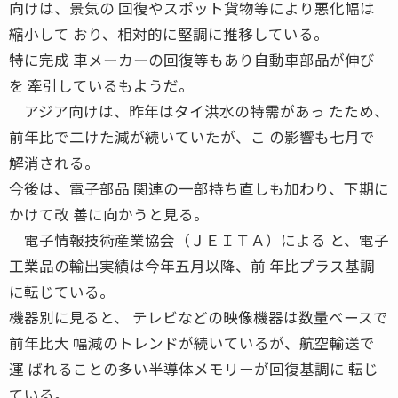
向けは、景気の 回復やスポット貨物等により悪化幅は
縮小して おり、相対的に堅調に推移している。
特に完成 車メーカーの回復等もあり自動車部品が伸び
を 牽引しているもようだ。
アジア向けは、昨年はタイ洪水の特需があっ たため、
前年比で二けた減が続いていたが、こ の影響も七月で
解消される。
今後は、電子部品 関連の一部持ち直しも加わり、下期に
かけて改 善に向かうと見る。
電子情報技術産業協会（ＪＥＩＴＡ）による と、電子
工業品の輸出実績は今年五月以降、前 年比プラス基調
に転じている。
機器別に見ると、 テレビなどの映像機器は数量ベースで
前年比大 幅減のトレンドが続いているが、航空輸送で
運 ばれることの多い半導体メモリーが回復基調に 転じ
ている。