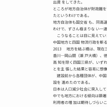
出資 をしてきた。
ところが地方自治体が財政難を
たというわけである。
地方自治体も国交省 も、同高
わけで、ずさん極まりな い一
こうなることは目に見えてい
中国地方と四国 物流行政を斬る
2013 地方を結ぶ橋は、現在
香川─岡山間（瀬 戸大橋）、
高 知を除く四国三県が、いず
とを主 張した結果と容易に想
建設前から各種団体が、中国地
設を 進めたのである。
日本は人口減少社会に突入して
中でも地方における傾向は顕著
利用者の増 加は期待しづらい