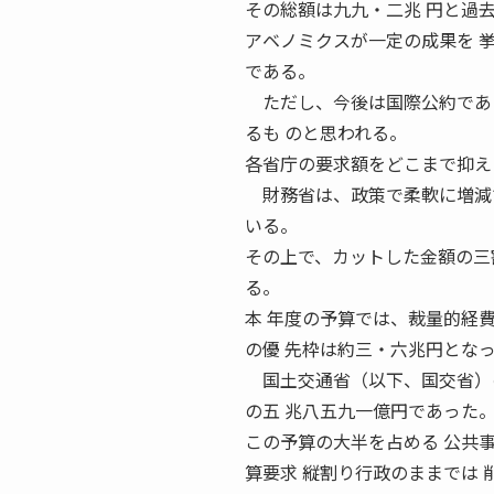
その総額は九九・二兆 円と過
アベノミクスが一定の成果を 
である。
ただし、今後は国際公約である
るも のと思われる。
各省庁の要求額をどこまで抑え
財務省は、政策で柔軟に増減で
いる。
その上で、カットした金額の三
る。
本 年度の予算では、裁量的経
の優 先枠は約三・六兆円とな
国土交通省（以下、国交省）の
の五 兆八五九一億円であった
この予算の大半を占める 公共
算要求 縦割り行政のままでは