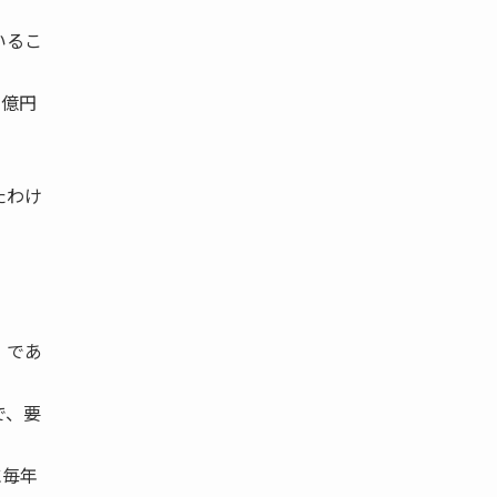
いるこ
六億円
たわけ
」であ
で、要
に毎年