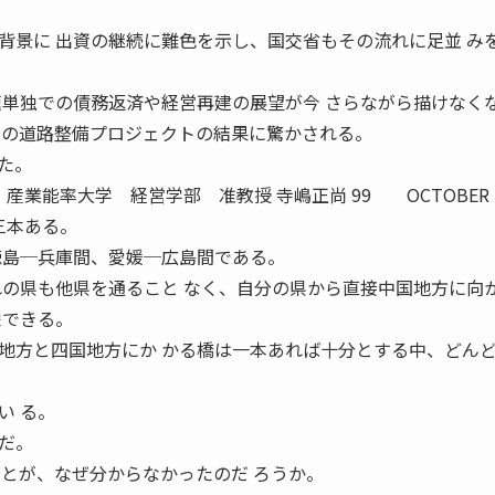
背景に 出資の継続に難色を示し、国交省もその流れに足並 み
速単独での債務返済や経営再建の展望が今 さらながら描けなく
連の道路整備プロジェクトの結果に驚かされる。
た。
 産業能率大学 経営学部 准教授 寺嶋正尚 99 OCTOBER
三本ある。
徳島─兵庫間、愛媛─広島間である。
れの県も他県を通ること なく、自分の県から直接中国地方に向
像できる。
方と四国地方にか かる橋は一本あれば十分とする中、どん
い る。
だ。
ことが、なぜ分からなかったのだ ろうか。