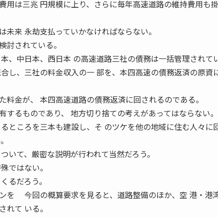
費用は三兆 円規模に上り、さらに毎年高速道路の維持費用も掛
は未来 永劫支払っていかなければならない。
検討されている。
日本、中日本、西日本 の高速道路三社の債務は一括管理されて
統合し、三社の料金収入の一 部を、本四高速の債務返済の原資
た料金が、 本四高速道路の債務返済に回されるのである。
するものであり、 地方切り捨ての考えがあってはならない。
りるところを三本も建設し、そ のツケを他の地域に住む人々に
か。
 ついて、厳密な説明が行われて当然だろう。
特殊ではない。
てくるだろう。
ンを 今回の概算要求を見ると、道路整備のほか、空 港・港
されて いる。