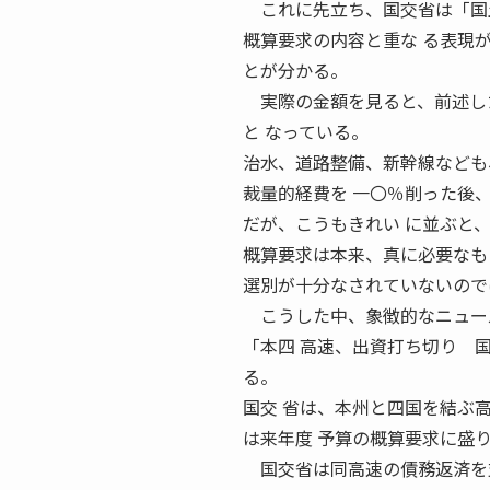
これに先立ち、国交省は「国土
概算要求の内容と重な る表現
とが分かる。
実際の金額を見ると、前述した
と なっている。
治水、道路整備、新幹線なども
裁量的経費を 一〇％削った後
だが、こうもきれい に並ぶと
概算要求は本来、真に必要なも
選別が十分なされていないので
こうした中、象徴的なニュー
「本四 高速、出資打ち切り 
る。
国交 省は、本州と四国を結ぶ
は来年度 予算の概算要求に盛
国交省は同高速の債務返済を支