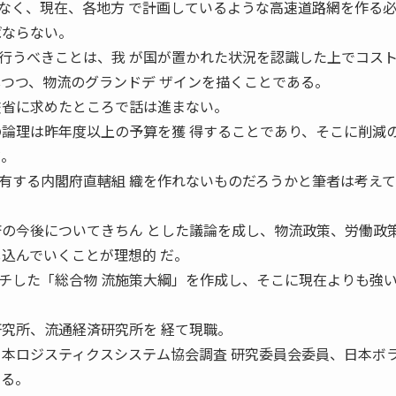
なく、現在、各地方 で計画しているような高速道路網を作る
ばならない。
うべきことは、我 が国が置かれた状況を認識した上でコス
しつつ、物流のグランドデ ザインを描くことである。
交省に求めたところで話は進まない。
の論理は昨年度以上の予算を獲 得することであり、そこに削減
だ。
する内閣府直轄組 織を作れないものだろうかと筆者は考えて
済の今後についてきちん とした議論を成し、物流政策、労働政
し込んでいくことが理想的 だ。
チした「総合物 流施策大綱」を作成し、そこに現在よりも強
研究所、流通経済研究所を 経て現職。
日本ロジスティクスシステム協会調査 研究委員会委員、日本ボ
める。