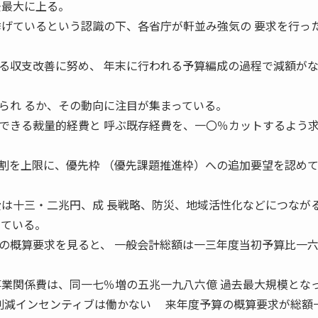
去最大に上る。
挙げているという認識の下、各省庁が軒並み強気の 要求を行っ
収支改善に努め、 年末に行われる予算編成の過程で減額が
られ るか、その動向に注目が集まっている。
きる裁量的経費と 呼ぶ既存経費を、一〇％カットするよう
割を上限に、優先枠 （優先課題推進枠）への追加要望を認め
費は十三・二兆円、成 長戦略、防災、地域活性化などにつなが
っている。
概算要求を見ると、 一般会計総額は一三年度当初予算比一
。
事業関係費は、同一七％増の五兆一九八六億 過去最大規模とな
 削減インセンティブは働かない 来年度予算の概算要求が総額