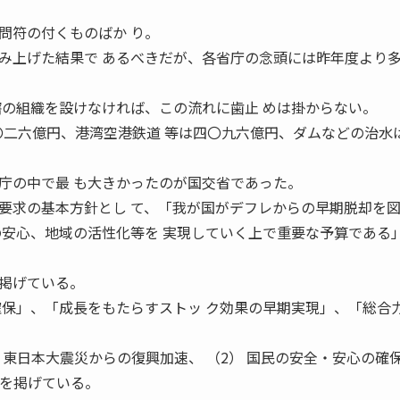
問符の付くものばか り。
み上げた結果で あるべきだが、各省庁の念頭には昨年度より
轄の組織を設けなければ、この流れに歯止 めは掛からない。
二〇二六億円、港湾空港鉄道 等は四〇九六億円、ダムなどの治水
庁の中で最 も大きかったのが国交省であった。
求の基本方針とし て、「我が国がデフレからの早期脱却を図
の安心、地域の活性化等を 実現していく上で重要な予算である
掲げている。
確保」、「成長をもたらすストッ ク効果の早期実現」、「総合
） 東日本大震災からの復興加速、 （2） 国民の安全・安心の確
─を掲げている。