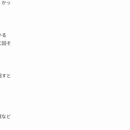
 かっ
いる
に回そ
回すと
湾など