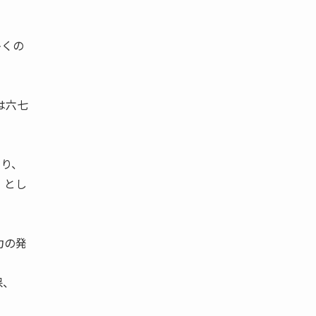
多くの
は六七
り、
」とし
力の発
保、