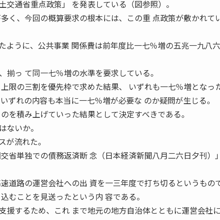
交通省重点政策」 を発表している（図参照）。
が多く、今回の概算要求の根本には、この重 点政策が敷かれて
ように、公共事業 関係費は前年度比一七％増の五兆一九八
、揃っ て同一七％増の水準を要求している。
、上限の三割を優先枠で求めた結果、 いずれも一七％増となっ
、いずれの内容も本当に一七％増が必要な のか疑問が生じる。
 のを積み上げていった結果として決定すべきである。
はないか。
スが流れた。
国交省単独での債務返済断 念（日本経済新聞八月二六日夕刊）
高速道路の運営会社への出 資を一三年度で打ち切るというもの
り込むことを見送ったという内 容である。
援するため、これ まで地元の地方自治体とともに運営会社