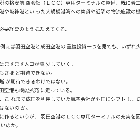
港の格安航 空会社（ＬＣＣ）専用ターミナルの整備、既に着工
港や阪神港とい った大規模港湾への集貨や近隣の物流施設の
要経費のように思 えてくる。
、例えば羽田空港と成田空港の 重複投資一つを見ても、いずれ
はますます人口が減 少していく。
もさほ ど期待できない。
増 が期待できるわけではない。
空港も機能拡充 に走っている。
、こ れまで成田を利用していた航空会社が羽田にシフト し、
はないの か。
に作るというが、 羽田空港のＬＣＣ専用ターミナルの充実を
ないのか。