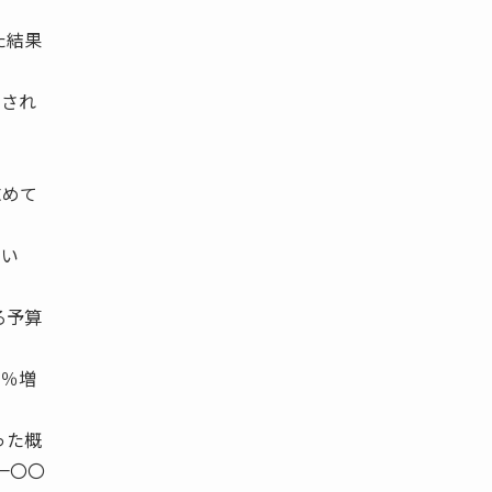
た結果
なされ
求めて
てい
る予算
六％増
った概
一〇〇