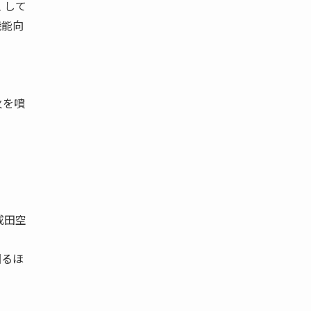
 して
機能向
火を噴
成田空
図るほ