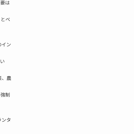
必要は
トとベ
のイン
い
策、農
い強制
ランタ