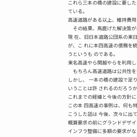
これら三本の橋の建設に要した
ている。
高速道路がある以上、維持費用
その結果、馬鹿げた解決策が
現 在、旧日本道路公団系の東
が、こ れに本四高速の債務を
うというも のである。
東名高速やら関越やらを利用し
もちろん高速道路は公共性を有
しかし、 一本の橋の建設で足
いうことは許 されるのだろう
これまでの経緯と今後の方針に
この本 四高速の事例は、何も
こうした話は 今後、次々に出
概算要求の前にグランドデザイ
インフラ整備に多額の要求がな