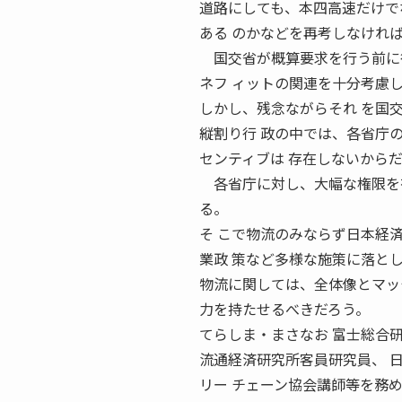
道路にしても、本四高速だけで
ある のかなどを再考しなけれ
国交省が概算要求を行う前に行
ネフ ィットの関連を十分考慮
しかし、残念ながらそれ を国
縦割り行 政の中では、各省庁
センティブは 存在しないから
各省庁に対し、大幅な権限を有
る。
そ こで物流のみならず日本経
業政 策など多様な施策に落と
物流に関しては、全体像とマッ
力を持たせるべきだろう。
てらしま・まさなお 富士総合
流通経済研究所客員研究員、 
リー チェーン協会講師等を務