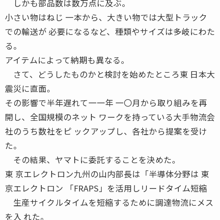
しかも部品数は数万点に及ぶ。
小さい物はねじ 一本から、大きい物では大型トラック
での輸送が 必要になるなど、種類やサイズは多岐にわた
る。
アイテムによって納期も異なる。
さて、どうしたものかと検討を始めたところ東 日本大
震災に直面。
その影響で半年遅れて一一年 一〇月から取り組みを再
開し、全国規模のネット ワークを持っている大手物流会
社のうち数社をピ ックアップし、各社から提案を受け
た。
その結果、ヤマトに委託することを決めた。
東 京エレクトロン九州の山内部長は「半導体分野は 東
京エレクトロン 「FRAPS」を活用しリードタイム短縮
生産サイクルタイムを短縮するために調達物流にメス
を入 れた。