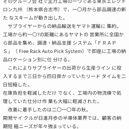
そのグループ会 社で主力工場の一つである東京エレクト
ロン九州 （熊本県合志市）で、一〇月から部品調達の新
た なスキームが動き出した。
サプライヤーからの納品輸送をヤマト運輸に 集約。
工場から約一〇?の距離にあるヤマトの 営業所に全国か
ら部品を集め、調達・納品支援 システム「ＦＲＡＰ
Ｓ」（ Free Rack Auto Pick System）で即座に工場の納
品ロケーション別に仕 分ける。
これによりサプライヤーの出荷から生産ライン に投
入するまで三日から四日掛かっていたリード タイムを二
日短縮した。
在庫負担を軽減しただけ でなく、工場内の物流棟で処
理していた仕分け作 業も大幅に軽減された。
改善に着手したのは二〇一〇年の秋。
開発サイ クルが日進月歩の半導体業界では、顧客の納
期短 縮ニーズが年々強まっている。