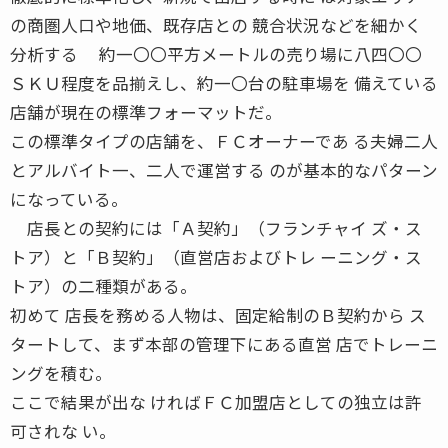
の商圏人口や地価、既存店との 競合状況などを細かく
分析する 約一〇〇平方メートルの売り場に八四〇〇
ＳＫＵ程度を品揃えし、約一〇台の駐車場を 備えている
店舗が現在の標準フォーマットだ。
この標準タイプの店舗を、ＦＣオーナーであ る夫婦二人
とアルバイト一、二人で運営する のが基本的なパターン
になっている。
店長との契約には「Ａ契約」（フランチャイ ズ・ス
トア）と「Ｂ契約」（直営店およびトレ ーニング・ス
トア）の二種類がある。
初めて 店長を務める人物は、固定給制のＢ契約から ス
タートして、まず本部の管理下にある直営 店でトレーニ
ングを積む。
ここで結果が出な ければＦＣ加盟店としての独立は許
可されな い。