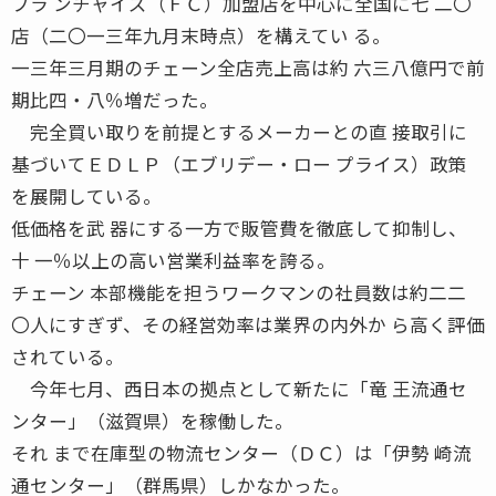
フラ ンチャイズ（ＦＣ）加盟店を中心に全国に七 二〇
店（二〇一三年九月末時点）を構えてい る。
一三年三月期のチェーン全店売上高は約 六三八億円で前
期比四・八％増だった。
完全買い取りを前提とするメーカーとの直 接取引に
基づいてＥＤＬＰ（エブリデー・ロー プライス）政策
を展開している。
低価格を武 器にする一方で販管費を徹底して抑制し、
十 一％以上の高い営業利益率を誇る。
チェーン 本部機能を担うワークマンの社員数は約二二
〇人にすぎず、その経営効率は業界の内外か ら高く評価
されている。
今年七月、西日本の拠点として新たに「竜 王流通セ
ンター」（滋賀県）を稼働した。
それ まで在庫型の物流センター（ＤＣ）は「伊勢 崎流
通センター」（群馬県）しかなかった。