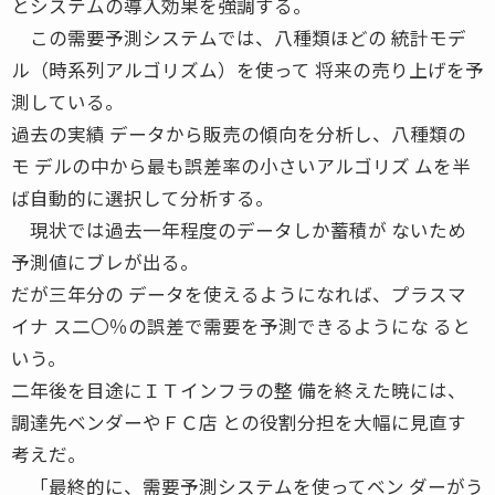
とシステムの導入効果を強調する。
この需要予測システムでは、八種類ほどの 統計モデ
ル（時系列アルゴリズム）を使って 将来の売り上げを予
測している。
過去の実績 データから販売の傾向を分析し、八種類の
モ デルの中から最も誤差率の小さいアルゴリズ ムを半
ば自動的に選択して分析する。
現状では過去一年程度のデータしか蓄積が ないため
予測値にブレが出る。
だが三年分の データを使えるようになれば、プラスマ
イナ ス二〇％の誤差で需要を予測できるようにな ると
いう。
二年後を目途にＩＴインフラの整 備を終えた暁には、
調達先ベンダーやＦＣ店 との役割分担を大幅に見直す
考えだ。
「最終的に、需要予測システムを使ってベン ダーがう