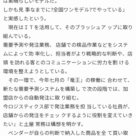
は素晴らしいモデルだ。
しかも見 事なまでに?全国ワンモデル?でやっている」
と実感したという。
現在はＩＴを活用して、そのブラッシュア ップに取り
組んでいる。
需要予測や発注業務、 店舗での検品作業などをシステ
ムによって効 率化し、担当者がより戦略的な判断や、店
頭 を訪れる客とのコミュニケーションに労力を割 ける
環境を整えようとしている。
その一環で、今年七月の「竜王」の稼働に 合わせて、
新たな需要予測システムを構築し で次の段階では、加
盟店からの自動発注に取 り組む。
今ロジスティクス部で発注業務を担 当している社員が、
店舗からの発注をチェッ クするように役割を変えていき
たい」と土屋 常務は構想を明かす。
ベンダーが自らの判断で納入した商品を全 て買い取