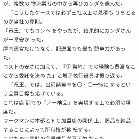
が、複数の 物流業者の中から再びカンダを選んだ。
「こうしたケースでは必ず三社以上の見積も りをとる
のが当社の原則。
『竜王』でもコンペ をやったが、結果的にカンダさん
が一番安か った。
庫内運営だけでなく、配送面でも最も 競争力があっ
た。
コストの安さに加えて、『伊 勢崎』での経験も豊富なこ
とから委託を決め た」と増子執行役員は振り返る。
「竜王」では、出荷誤差率を〇・〇一％に するとい
う品質目標も掲げている。
これは店 舗での「ノー検品」を実現する上で必須の精
度だ。
ワークマンの本部とＦＣ加盟店の関係 上、商品を納品
することによって所有権が移 転する。
このため店着時の全量検品が不可欠 だった。