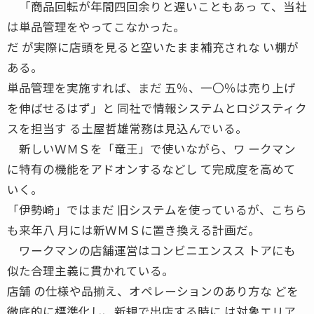
「商品回転が年間四回余りと遅いこともあっ て、当社
は単品管理をやってこなかった。
だ が実際に店頭を見ると空いたまま補充されな い棚が
ある。
単品管理を実施すれば、まだ 五％、一〇％は売り上げ
を伸ばせるはず」と 同社で情報システムとロジスティク
スを担当す る土屋哲雄常務は見込んでいる。
新しいＷＭＳを「竜王」で使いながら、ワ ークマン
に特有の機能をアドオンするなどし て完成度を高めて
いく。
「伊勢崎」ではまだ 旧システムを使っているが、こちら
も来年八 月には新ＷＭＳに置き換える計画だ。
ワークマンの店舗運営はコンビニエンスス トアにも
似た合理主義に貫かれている。
店舗 の仕様や品揃え、オペレーションのあり方な どを
徹底的に標準化し、新規で出店する時に は対象エリア