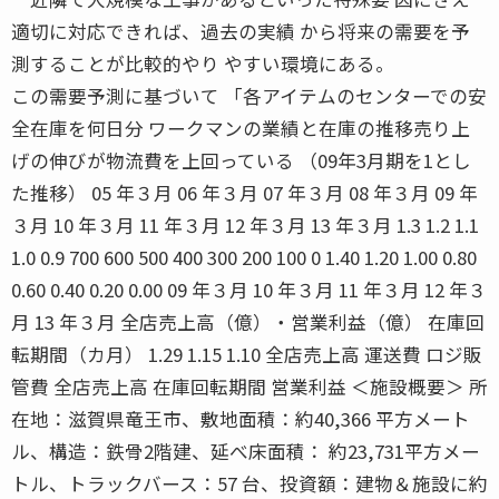
適切に対応できれば、過去の実績 から将来の需要を予
測することが比較的やり やすい環境にある。
この需要予測に基づいて 「各アイテムのセンターでの安
全在庫を何日分 ワークマンの業績と在庫の推移売り上
げの伸びが物流費を上回っている （09年3月期を1とし
た推移） 05 年３月 06 年３月 07 年３月 08 年３月 09 年
３月 10 年３月 11 年３月 12 年３月 13 年３月 1.3 1.2 1.1
1.0 0.9 700 600 500 400 300 200 100 0 1.40 1.20 1.00 0.80
0.60 0.40 0.20 0.00 09 年３月 10 年３月 11 年３月 12 年３
月 13 年３月 全店売上高（億）・営業利益（億） 在庫回
転期間（カ月） 1.29 1.15 1.10 全店売上高 運送費 ロジ販
管費 全店売上高 在庫回転期間 営業利益 ＜施設概要＞ 所
在地：滋賀県竜王市、敷地面積：約40,366 平方メート
ル、構造：鉄骨2階建、延べ床面積： 約23,731平方メー
トル、トラックバース：57 台、投資額：建物＆施設に約