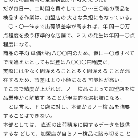
だが毎日一、二時間を費やして二〇 〜三〇箱の商品を
検品する作業は、加盟店の 大きな負担にもなっている。
〇・〇一％まで出荷誤差率が高まれば、年 間一〇万
点程度を扱う標準的な店舗で、ミス の発生は年間一〇点
程度になる。
商品の平均 単価が約八〇〇円のため、仮に一〇点すべて
で間違えたとしても誤差は八〇〇〇円程度だ。
実際には少なく間違えることと多く間違える ことが混
在するため、誤差はより小額になる 可能性が高い。
そこまで精度が上がれば、ノ ー検品によって加盟店を検
品業務から解放す ることが現実的な選択肢になる。
とは言え、ＦＣ店に対し、本部からノー検 品を強要
することはできない。
本部としては、 直近の出荷精度に関するデータを提供
するな どして、加盟店が自らノー検品に踏み切るこ と