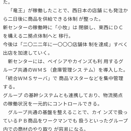
た。
「竜王」が稼働したことで、西日本の店舗 にも発注か
ら二日後に商品を供給できる体制 が整った。
新センターの稼働時に「小牧」は 閉鎖し、東西にＤＣ
を構える二拠点体制へと 移行。
今後は「二〇二二年に一〇〇〇店舗体 制を達成」すべく
出店を加速していく。
新センターには、ベイシアやカインズも利 用するグ
ループ共通のＷＭＳ（倉庫管理シス テム）を導入した。
「統合ＷＭＳサーバ」で 商品マスターなどを集中管理
する。
グループ の基幹システムとも連携しており、物流拠点
の稼働状況を一元的にコントロールできる。
グループ共通の基盤を整えることで、カイ ンズで扱っ
ているＰＢ商品をワークマンでも 扱うといったグループ
内での商材のやり取り が容易になる。