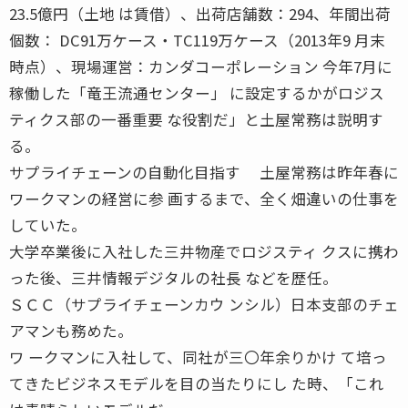
23.5億円（土地 は賃借）、出荷店舗数：294、年間出荷
個数： DC91万ケース・TC119万ケース（2013年9 月末
時点）、現場運営：カンダコーポレーション 今年7月に
稼働した「竜王流通センター」 に設定するかがロジス
ティクス部の一番重要 な役割だ」と土屋常務は説明す
る。
サプライチェーンの自動化目指す 土屋常務は昨年春に
ワークマンの経営に参 画するまで、全く畑違いの仕事を
していた。
大学卒業後に入社した三井物産でロジスティ クスに携わ
った後、三井情報デジタルの社長 などを歴任。
ＳＣＣ（サプライチェーンカウ ンシル）日本支部のチェ
アマンも務めた。
ワ ークマンに入社して、同社が三〇年余りかけ て培っ
てきたビジネスモデルを目の当たりにし た時、「これ