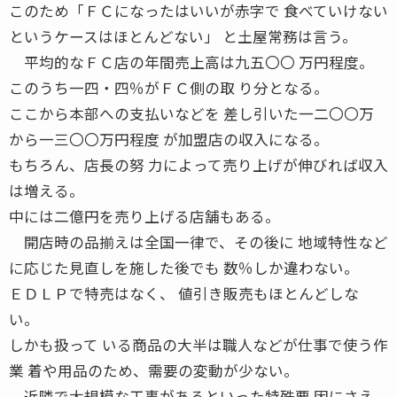
このため「ＦＣになったはいいが赤字で 食べていけない
というケースはほとんどない」 と土屋常務は言う。
平均的なＦＣ店の年間売上高は九五〇〇 万円程度。
このうち一四・四％がＦＣ側の取 り分となる。
ここから本部への支払いなどを 差し引いた一二〇〇万
から一三〇〇万円程度 が加盟店の収入になる。
もちろん、店長の努 力によって売り上げが伸びれば収入
は増える。
中には二億円を売り上げる店舗もある。
開店時の品揃えは全国一律で、その後に 地域特性など
に応じた見直しを施した後でも 数％しか違わない。
ＥＤＬＰで特売はなく、 値引き販売もほとんどしな
い。
しかも扱って いる商品の大半は職人などが仕事で使う作
業 着や用品のため、需要の変動が少ない。
近隣で大規模な工事があるといった特殊要 因にさえ