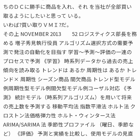
ちのＤＣに勝手に商品を入れ、それ を当社が全部買い
取るようにしたいと思って いる。
いわば?買い取りＶＭＩ?だ。
その上 NOVEMBER 2013 52 ロジスティクス部長を務
める 増子秀見執行役員 アルゴリズム選択方式の需要予
測で発注の自動化を目指す 学習〜予測〜評価の一連の
プロセスで予測 《学習》 時系列データから過去の売上
傾向を読み取る トレンドは あるか 周期性は あるか トレ
ンド× 周期性 シーズン商品 間欠商品 トレンド型モデル
例周期性型モデル例間欠型モデル例コーザル対応 《予
測》 統計モデル（時系列アルゴリズム）を用いて将来
の売上数を予測する 移動平均法 指数平滑法 ホルト法 ク
ロストン法価格弾力性 ホルト・ウィンタース法
ARIMA/SARIMA 法 季節性プロファイル （曜日、季節な
ど） 《評価》 予測と実績を比較し、使用モデルの見直