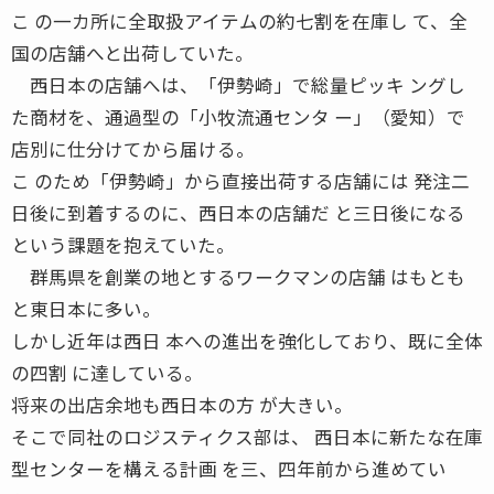
こ の一カ所に全取扱アイテムの約七割を在庫し て、全
国の店舗へと出荷していた。
西日本の店舗へは、「伊勢崎」で総量ピッキ ングし
た商材を、通過型の「小牧流通センタ ー」（愛知）で
店別に仕分けてから届ける。
こ のため「伊勢崎」から直接出荷する店舗には 発注二
日後に到着するのに、西日本の店舗だ と三日後になる
という課題を抱えていた。
群馬県を創業の地とするワークマンの店舗 はもとも
と東日本に多い。
しかし近年は西日 本への進出を強化しており、既に全体
の四割 に達している。
将来の出店余地も西日本の方 が大きい。
そこで同社のロジスティクス部は、 西日本に新たな在庫
型センターを構える計画 を三、四年前から進めてい