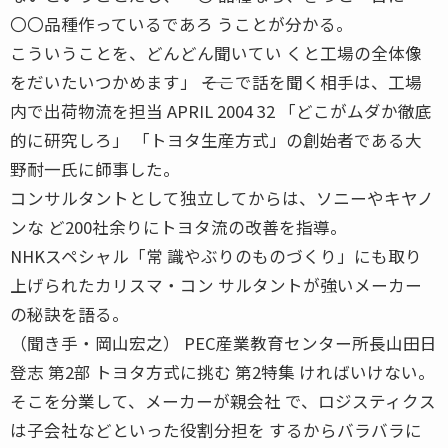
〇〇品種作っているであろ うことが分かる。
こういうことを、どんどん聞いてい くと工場の全体像
をだいたいつかめます」 ――そこで話を聞く相手は、工場
内で出荷物流を担当 APRIL 2004 32 「どこがムダか徹底
的に研究しろ」 「トヨタ生産方式」の創始者である大
野耐一氏に師事した。
コンサルタントとして独立してからは、ソニーやキヤノ
ンな ど200社余りにトヨタ流の改善を指導。
NHKスペシャル「常 識やぶりのものづくり」にも取り
上げられたカリスマ・コン サルタントが強いメーカー
の秘訣を語る。
（聞き手・岡山宏之） PEC産業教育センター所長山田日
登志 第2部 トヨタ方式に挑む 第2特集 ければいけない。
そこを分業して、メーカーが親会社 で、ロジスティクス
は子会社などといった役割分担を するからバラバラに