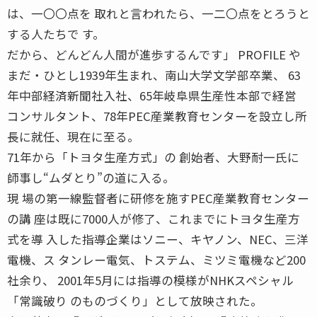
は、一〇〇点を 取れと言われたら、一二〇点をとろうと
する人たちで す。
だから、どんどん人間が進歩するんです」 PROFILE や
まだ・ひとし1939年生まれ、南山大学文学部卒業、 63
年中部経済新聞社入社、65年岐阜県生産性本部で経営
コンサルタント、78年PEC産業教育センターを設立し所
長に就任、現在に至る。
71年から「トヨタ生産方式」の 創始者、大野耐一氏に
師事し“ムダとり”の道に入る。
現 場の第一線監督者に研修を施すPEC産業教育センター
の講 座は既に7000人が修了、これまでにトヨタ生産方
式を導 入した指導企業はソニー、キヤノン、NEC、三洋
電機、ス タンレー電気、トステム、ミツミ電機など200
社余り、 2001年5月には指導の模様がNHKスペシャル
「常識破り のものづくり」として放映された。