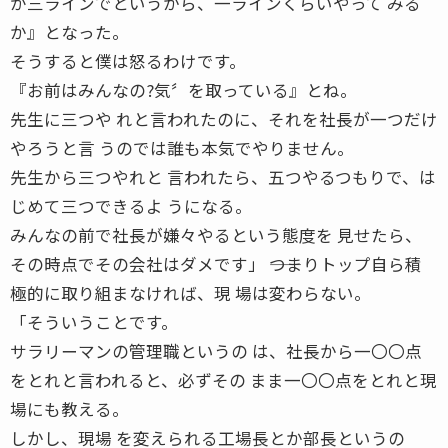
が三ラインでというから、一ラインくらいやって みる
か』となった。
そうすると僕は怒るわけです。
『お前はみんなの?気〞を取っている』とね。
先生に三つや れと言われたのに、それを社長が一つだけ
やろうと言 うのでは誰も本気でやりません。
先生から三つやれと 言われたら、五つやるつもりで、は
じめて三つできるよ うになる。
みんなの前で社長が嫌々やるという態度を 見せたら、
その時点でその会社はダメです」 ――つまりトップ自ら積
極的に取り組まなければ、現 場は変わらない。
「そういうことです。
サラリーマンの管理職というの は、社長から一〇〇点
をとれと言われると、必ずその まま一〇〇点をとれと現
場にも教える。
しかし、現場 を変えられる工場長とか部長というの