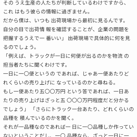
その うえ生産の人たちが判断しているわけですから、
これ はもう彼らの情報に過ぎません。
だから僕は、いつも 出荷現場から最初に見るんです。
自分の目で出荷情 報を確認することが、企業の問題を
把握するうえで一 番いい」 ――出荷現場で具体的に何を見
るのでしょう。
「例えば、トラックが一日に何便が出るのかを物流 の
担当者たちに聞くわけです。
一日に一〇便というの であれば、じゃあ一便あたりど
れくらいの売り上げに なっているのかと尋ねる。
もし一便あたり五〇〇万円 という答であれば、一日あ
たりの売り上げはざっと五 〇〇〇万円程度だと分かる
でしょう」 「さらにトラック一台あたり、どれくらいの
品種を 積んでいるのかを聞く。
それが一品種なのであれば一 日に一〇品種しか作ってい
ないということだし、一〇 品種なら、ざっと一日に一