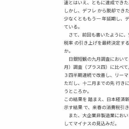
速とはいえ、ともに達成できた
しかし、デフレ から脱却でき
少なくとももう一 年延期し、
ている。
さて、前回も書いたように、安
税率 の引き上げを最終決定す
か。
日銀短観の九月調査においては
月）調査（プラス四）に比べて
３四半期連続で改善し、リーマ
ただし、十二月までの先 行き
うところか。
この結果を 踏まえ、日本経済
示す結果 で、来春の消費税引
また、大企業非製造業においても、
してマイナスの見込みだ。