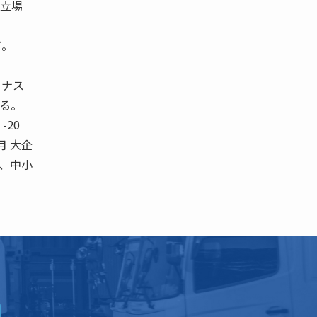
立場
だ。
イナス
る。
-20
 月 大企
の、中小