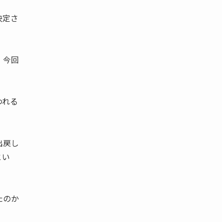
決定さ
、今回
われる
出戻し
とい
たのか