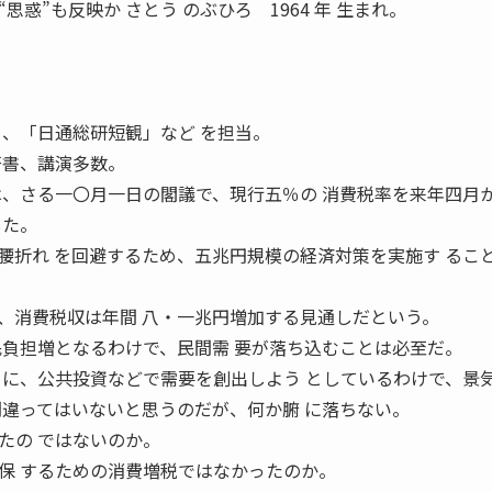
惑”も反映か さとう のぶひろ 1964 年 生まれ。
」、「日通総研短観」など を担当。
著書、講演多数。
、さる一〇月一日の閣議で、現行五％の 消費税率を来年四月
した。
腰折れ を回避するため、五兆円規模の経済対策を実施す るこ
消費税収は年間 八・一兆円増加する見通しだという。
民負担増となるわけで、民間需 要が落ち込むことは必至だ。
めに、公共投資などで需要を創出しよう としているわけで、景
間違ってはいないと思うのだが、何か腑 に落ちない。
たの ではないのか。
保 するための消費増税ではなかったのか。