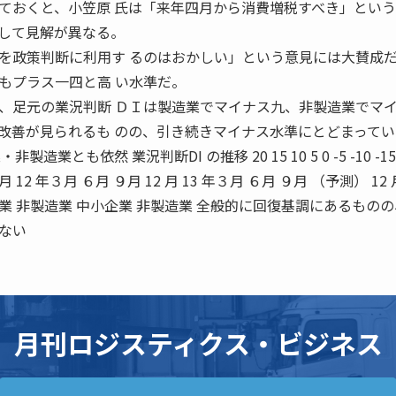
おくと、小笠原 氏は「来年四月から消費増税すべき」という
して見解が異なる。
を政策判断に利用す るのはおかしい」という意見には大賛成
もプラス一四と高 い水準だ。
足元の業況判断 ＤＩは製造業でマイナス九、非製造業でマ
改善が見られるも のの、引き続きマイナス水準にとどまってい
とも依然 業況判断DI の推移 20 15 10 5 0 -5 -10 -15 
12 月 12 年３月 ６月 ９月 12 月 13 年３月 ６月 ９月 （予測） 12
企業 非製造業 中小企業 非製造業 全般的に回復基調にあるもの
ない
月刊ロジスティクス・ビジネス