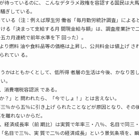
待っているのに、 こんなデタラメ政権を容認する国民は大
大騒ぎしている。
いている（注：例えば厚生労 働省「毎月勤労統計調査」による
おける「決まって支給する月 間現金給与額」は、調査産業計で
一五カ月連続で前年水準を下 回った）。
より燃料 油や食料品等の価格は上昇し、公共料金は値上げ さ
られてい る。
どうかはともかくとして、低所得 者層の生活は今後、かなり苦
ない。
消費増税容認派 である。
か？」と 問われたら、「今でしょ！」とは言えない。
が三％から五％に引き上げ られたことなどが原因となり、その
裏を離れないからだ。
経済成長率（前 期比）は実質で年率三・八％、名目で同三
「名目で三％、実 質で二％の経済成長」という景気条項を、