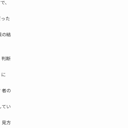
方で、
だった
観の結
 判断
 に
 者の
してい
 見方