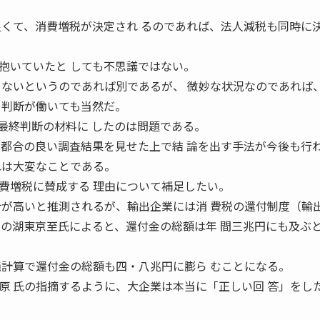
良くて、消費増税が決定され るのであれば、法人減税も同時に
抱いていたと しても不思議ではない。
くないというのであれば別であるが、 微妙な状況なのであれば
う判断が働いても当然だ。
最終判断の材料に したのは問題である。
、都合の良い調査結果を見せた上で結 論を出す手法が今後も行
れは大変なことである。
増税に賛成する 理由について補足したい。
合が高いと推測されるが、輸出企業には消 費税の還付制度（輸
士の湖東京至氏によると、還付金の総額は年 間三兆円にも及ぶ
純計算で還付金の総額も四・八兆円に膨ら むことになる。
原 氏の指摘するように、大企業は本当に「正しい回 答」をし