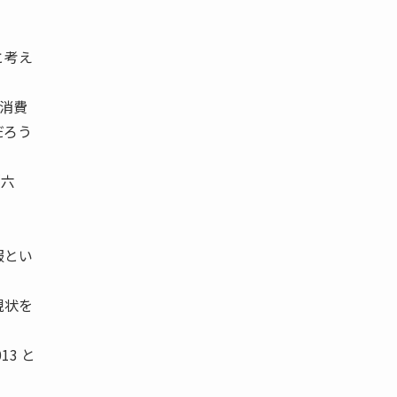
と考え
消費
だろう
（六
服とい
現状を
3 と