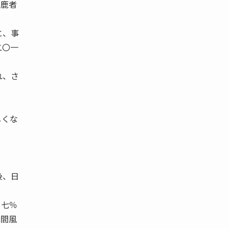
馬鹿者
と、事
二〇一
れ、さ
しくな
後、日
・七％
瞬間風