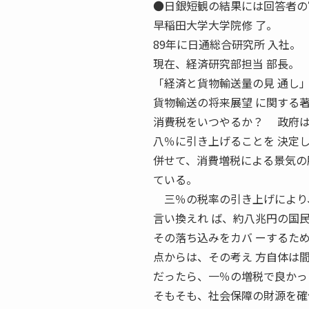
●日銀短観の結果には回答者の“思
早稲田大学大学院修 了。
89年に日通総合研究所 入社。
現在、経済研究部担当 部長。
「経済と貨物輸送量の見 通し
貨物輸送の将来展望 に関する
消費税をいつやるか？ 政府は
八％に引き上げることを 決定
併せて、消費増税による景気の
ている。
三％の税率の引き上げにより、
言い換えれ ば、約八兆円の国
その落ち込みをカバ ーするた
点からは、その考え 方自体は
だったら、一％の増税で良かっ
そもそも、社会保障の財源を確