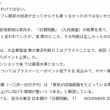
。
たわけではない。
デフレ脱却の目途が立ってからでも遅 くなかったのではないか
倍首相は表向き、 「日銀短観」（九月調査）の結果を見て、
ると言われていたが、実 際のところ、その判断は正しかったの
、大企業製造 業の業況判断ＤＩはプラス十二となり、前回
八ポイント上昇し た。
ンショック後 では最高水準となった。
についてはプラス十一と一ポイント低下する 見込みで、やや一
新聞（一〇月一日付夕刊）は 「景気が回復経路をたどっている
き上げに向けた環境が整いつ つある」と解説している。
足元の業況 日本銀行「日銀短観」 77 NOVEMBER 201