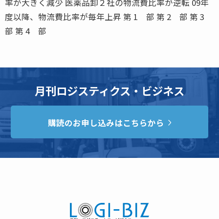
率が大きく減少 医薬品卸２社の物流費比率が逆転 09年
度以降、物流費比率が毎年上昇 第 1 部 第 2 部 第 3
部 第 4 部
月刊ロジスティクス・ビジネス
購読のお申し込みはこちらから