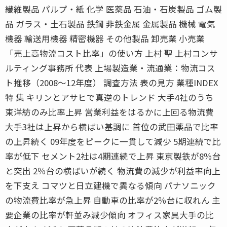
繊維製品 パルプ・紙 化学 医薬品 石油・石炭製品 ゴム製
品 ガラス・土石製品 鉄鋼 非鉄金属 金属製品 機械 電気
機器 輸送用機器 精密機器 その他製品 卸売業 小売業
「売上高物流コスト比率」の使い方 上村 聖 上村コンサ
ルティング事務所 代表 上場製造業・流通業：物流コス
ト推移（2008〜12年度） 調査方法 表の見方 業種INDEX
特 集 キリンとアサヒで真逆のトレンド 大手4社のうち
東洋紡のみ比率上昇 営業利益をはるかに上回る物流費
大手3社は上昇から横ばい基調に 首位の武田薬品で比率
の上昇続く 09年度をピークに一貫して減少 5期連続で比
率が低下 セメント2社は4期連続で上昇 東京製鉄が8％台
と突出 2％台の横ばいが続く 物流費の減少が利益率向上
を下支え コマツと日立建機で異なる傾向 パナソニック
の物流費比率が急上昇 自動車の比率が2％台に収れん 主
要企業の比率が軒並み減少傾向 オフィス家具大手の比