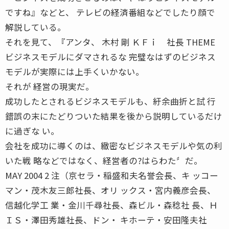
ですね』などと、 テレビの経済番組などでしたり顔で
解説している。
それを見て、『アンタ、 木村 剛 ＫＦｉ 社長 THEME
ビジネスモデルにダマされるな 完璧なはずのビジネス
モデルが実際には上手くいかない。
それが 経営の現実だ。
成功したとされるビジネスモデルも、紆余曲折と試 行
錯誤の末にたどりついた結果を後から説明しているだけ
に過ぎな い。
会社を成功に導くのは、緻密なビジネスモデルや気の利
いた戦 略などではなく、経営者の?はらわた〞だ。
MAY 2004 2 注（京セラ・稲盛和夫名誉会長、キ ッコー
マン・茂木友三郎社長、オリ ックス・宮内義彦会長、
信越化学工 業・金川千尋社長、森ビル・森稔社 長、Ｈ
ＩＳ・澤田秀雄社長、ドン・ キホーテ・安田隆夫社