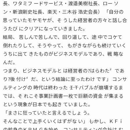
長、ワタミフ ードサービス・渡邉美樹社長、ロー ソ
ン・新浪剛史社長、楽天・三木谷 浩史会長） 「自分の
思っていたモヤモヤが、そ うした経営者の方々と話し合
うたび にクリアになっていきました。
結局、 苦しんで苦しんで、回り道して、途 中でコケて
倒れたりして、そうやって、 もがきながらも続けていく
うちに出て きたものがビジネスモデルであり、戦 略な
んだ。
つまり、ビジネスモデルと は経営者の?はらわた〞であ
り?後 付け〞だ、という結論に至ったわけ です」 コンサ
ルティングの 時代は終わった ――ＩＴバブルが崩壊するま
では、そ れこそ事業計画書一枚で巨額の資金 が集まる
という現象が日本でも起き ていました。
「まさに狂っていたと言えるでしょ う。
そんなことで上手くいくはずがな い」 ――しかし、ＫＦｉ
の前身のＫＰＭ Ｇを始め、コンサルティング会社は む