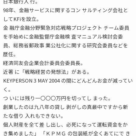
日本銀行入 行。
98年、金融サービスに関するコン サルティング会社と
してKFiを設立。
金 融庁金融分野緊急対応戦略プロジェクト チーム委員
を手始めに金融監督庁金融検 査マニュアル検討会委
員、総務省郵政事 業公社化に関する研究会委員などを
歴任。
経済同友会企業会計委員会委員長。
近著 に「戦略経営の発想法」がある。
KEYPERSON 3 MAY 2004 の間にどんどんお金が減ってい
く。
つ いには残り一〇〇〇万円を切ってし まった。
創業したのは九八年の貸し 剥がしの真最中ですから新
たな借り 入れもできない。
個人財産を全て差 し出し、必死になって運転資金をか
き集めました」 「ＫＰＭＧ の包装紙が全くあてにで き