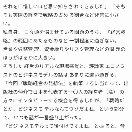
それを口惜しいほど思い知らさ れてきました」 「そも
そも実際の経営で戦略の占め る割合など非常に小さ
い。
私自身、 日々頭を悩ませている問題のうち、 『経営戦
略』の範囲にあたるものなど 一割程度に過ぎない。
営業や労務管 理、資金繰りやリスク管理などの問 題の
ほうがはるかに大きい。
そうした 経営のリアルな現場感覚と、評論家 エコノミ
ストのビジネスモデルの話は あまりに違い過ぎる」
「今回『戦略経営の発想法』を執筆 するに当たって、出
版社の仲介で日本を代表する一〇人の経営者（注） の
方々にインタビューする機会を得 ましたが、『戦略だ
とか、ビジネスモ デルなんてウソだよね』という部分
で、 いつも話が一番盛り上がった。
『ビジ ネスモデルって後付けですよね』と振 ると、皆