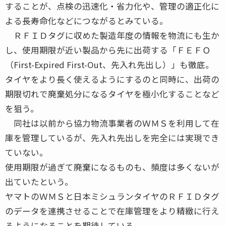
することが、点検の迅速化・省力化や、管理の適正化に
よる長寿命化などにつながるとみている。
ＲＦＩＤタグに収めた製造年度の情報を物流にも生か
し、使用期限が近い製品から先に出荷する「ＦＥＦＯ
（First-Expired First-Out、先入れ先出し）」も徹底。
タイヤをより長く使えるようにするのと同時に、出荷の
期限切れで廃棄処分になるタイヤを極小化することなど
を狙う。
同社は以前から協力物流事業者のＷＭＳを利用して在
庫を管理しているが、先入れ先出しを完全には実現でき
ていない。
使用期限が過ぎて廃棄になるものも、頻度は多くないが
出ていたという。
ヤマトのＷＭＳと日本ミシュランタイヤのＲＦＩＤタグ
のデータを連携させることで在庫管理をより精緻に行え
るようになることを期待している。