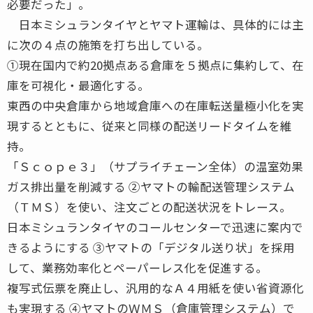
必要だった」。
日本ミシュランタイヤとヤマト運輸は、具体的には主
に次の４点の施策を打ち出している。
①現在国内で約20拠点ある倉庫を５拠点に集約して、在
庫を可視化・最適化する。
東西の中央倉庫から地域倉庫への在庫転送量極小化を実
現するとともに、従来と同様の配送リードタイムを維
持。
「Ｓｃｏｐｅ３」（サプライチェーン全体）の温室効果
ガス排出量を削減する ②ヤマトの輸配送管理システム
（ＴＭＳ）を使い、注文ごとの配送状況をトレース。
日本ミシュランタイヤのコールセンターで迅速に案内で
きるようにする ③ヤマトの「デジタル送り状」を採用
して、業務効率化とペーパーレス化を促進する。
複写式伝票を廃止し、汎用的なＡ４用紙を使い省資源化
も実現する ④ヤマトのＷＭＳ（倉庫管理システム）で