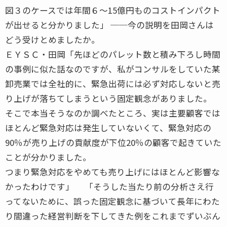
図３のケースでは年間６〜15億円ものコストインパクト
が出せると分かりました」 ──今の説明を田岡さんは
どう受けとめましたか。
ＥＹＳＣ・田岡「先ほどのパレット数と積み下ろし時間
の事例に似た話なのですが、私がコンサルをしていた某
卸売業では全社的に、緊急出荷には必ず対応しないと売
り上げが落ちてしまうという固定観念がありました。
そこで本当そうなのか調べたところ、実は主要顧客では
ほとんど緊急対応は発生していないくて、緊急対応の
90％が売り上げの貢献度が下位20％の顧客で起きていた
ことが分かりました。
つまり緊急対応をやめても売り上げにはほとんど影響な
かったわけです」 「そうした当たり前の分析さえ行
ってないために、誤った固定観念に基づいて長年にわた
り間違った経営判断を下してきた例をこれまでずいぶん