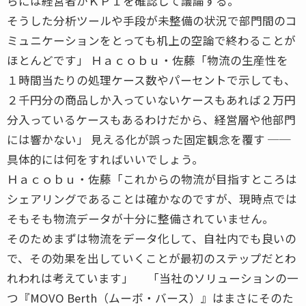
らには経営者がＫＰＩを確認して議論する。
そうした分析ツールや手段が未整備の状況で部門間のコ
ミュニケーションをとっても机上の空論で終わることが
ほとんどです」 Ｈａｃｏｂｕ・佐藤「物流の生産性を
１時間当たりの処理ケース数やパーセントで示しても、
２千円分の商品しか入っていないケースもあれば２万円
分入っているケースもあるわけだから、経営層や他部門
には響かない」 見える化が誤った固定観念を覆す ──
具体的には何をすればいいでしょう。
Ｈａｃｏｂｕ・佐藤「これからの物流が目指すところは
シェアリングであることは確かなのですが、現時点では
そもそも物流データが十分に整備されていません。
そのためまずは物流をデータ化して、自社内でも良いの
で、その効果を出していくことが最初のステップだとわ
れわれは考えています」 「当社のソリューションの一
つ『MOVO Berth（ムーボ・バース）』はまさにそのた