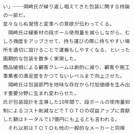
い」──岡崎氏が繰り返し唱えてきた包装に関する持論
の一部だ。
並々ならぬ覚悟と変革への意欲が伝わってくる。
岡崎氏は緩衝材の段ボール使用量を減らしながら、む
しろ強度をアップさせて、持ち運びの際に持ちやすい場
所を適切に設けることで運搬もしやすくなる、といった
画期的な包装を数多く実現した。
商品破損による顧客クレームは劇的に減り、顧客や施工
事業者の満足度をかつてないレベルまで向上させた。
岡崎氏は包装部門を地味な存在から付加価値を生み出
す重要分野に生まれ変わらせた。
氏が包装設計を主導した10年間で、段ボールの使用量抑
制によるコスト削減などでＴＯＴＯの収益アップに貢献
した額はトータルで17億円にも上るとも言われる。
それ以前はＴＯＴＯも他の一般的なメーカーと同様