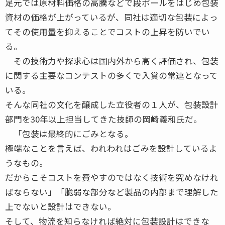
足元では原材料価格の高騰などで段ボールをはじめ包装
資材の価格が上がっているが、同社は適切な包装によっ
てその使用量を抑えることでコストの上昇を防いでい
る。
その技術力や探求心は国内外から高く評価され、包装
に関する主要なコンテストの多くで入賞の常連となって
いる。
そんな同社の文化を醸成した立役者の１人が、包装設計
部門を30年以上担当してきた技師の岡崎義和氏だ。
「包装は最終的にごみとなる。
極端なことを言えば、われわれはごみを設計しているよ
うなもの。
だからこそコストを費やすのではなく技術を究めなけれ
ばならない」「脆弱な部分など製品の内部まで理解した
上でないと設計はできない。
そして、物流を知らなければ絶対に包装設計はできな