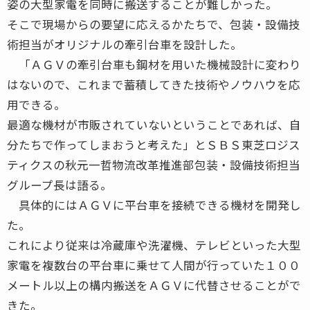
姿の大型家電を同時に搬送することが難しかった。
そこで現場からの要望に応えるかたちで、包装・設備技
術担当がオリジナルの牽引台車を設計した。
「ＡＧＶの牽引台車も鋼材を用いた機械設計に変わり
はないので、これまで蓄積してきた技術やノウハウを応
用できる。
最適な機材が市販されていないということであれば、自
分たちで作ってしまおうと考えた」とＳＢＳ東芝ロジス
ティクスの秋元一哲物流改革推進部包装・設備技術担当
グループ長は語る。
具体的にはＡＧＶに平台車を接続できる機材を開発し
た。
これにより従来は冷蔵庫や洗濯機、テレビといった大型
家電を複数台の平台車に乗せて人間が行っていた１００
メートル以上の構内搬送をＡＧＶに代替させることがで
きた。