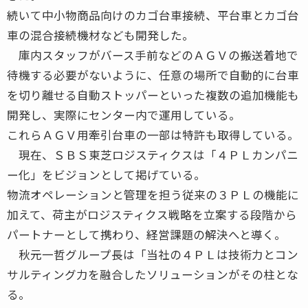
続いて中小物商品向けのカゴ台車接続、平台車とカゴ台
車の混合接続機材なども開発した。
庫内スタッフがバース手前などのＡＧＶの搬送着地で
待機する必要がないように、任意の場所で自動的に台車
を切り離せる自動ストッパーといった複数の追加機能も
開発し、実際にセンター内で運用している。
これらＡＧＶ用牽引台車の一部は特許も取得している。
現在、ＳＢＳ東芝ロジスティクスは「４ＰＬカンパニ
ー化」をビジョンとして掲げている。
物流オペレーションと管理を担う従来の３ＰＬの機能に
加えて、荷主がロジスティクス戦略を立案する段階から
パートナーとして携わり、経営課題の解決へと導く。
秋元一哲グループ長は「当社の４ＰＬは技術力とコン
サルティング力を融合したソリューションがその柱とな
る。