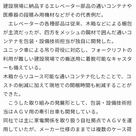
建設現場に納品するエレベーター部品の通いコンテナや
医療器の段積み用機材などがその代表例だ。
エレベーターの各種部品は従来、木箱などによる梱包
が主流だったが、四方をメッシュの鋼材で囲んだ通いコ
ンテナを包装・設備技術担当が独自に開発した。
ユニック車による吊り荷役に対応し、フォークリフトの
利用が難しい建設現場での搬送用に着脱可能なキャスタ
ーも備えている。
木箱からリユース可能な通いコンテナ化したことで、コ
ストの削減に加えて現地での開梱時間も削減することが
できた。
こうした取り組みの発展形として、包装・設備技術担
当はＡＧＶ用の牽引台車も開発している。
同社では主に家電関係を取り扱う自社拠点でＡＧＶを運
用していたが、メーカー仕様のままでは複数のケース荷