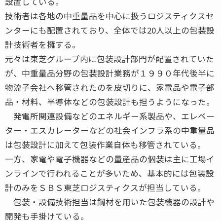
設置している。
技術者は各地の中重量品を中心に扱うロジスティクスセ
ンターにも配置されており、全体では20人以上の包装設
計技術者を擁する。
元々は東芝グループ内に包装設計部門が配置されていた
が、中重量品分野の包装設計業務が１９９０年代後半に
物流子会社へ移管されたのを皮切りに、家電品や電子部
品・材料、半導体などの包装設計も担うようになった。
発電所関連設備などのエネルギー系製品や、エレベー
ター・エスカレーターなどの社会インフラ系の中重量品
は包装設計に加えて包装作業自体も移管されている。
一方、家電や電子機器などの量産品の個装は主に工場イ
ンラインで行われることが多いため、基本的には包装設
計のみをＳＢＳ東芝ロジスティクスが担当している。
包装・設備技術担当は鋼材を用いた包装機器の設計や
開発も手掛けている。