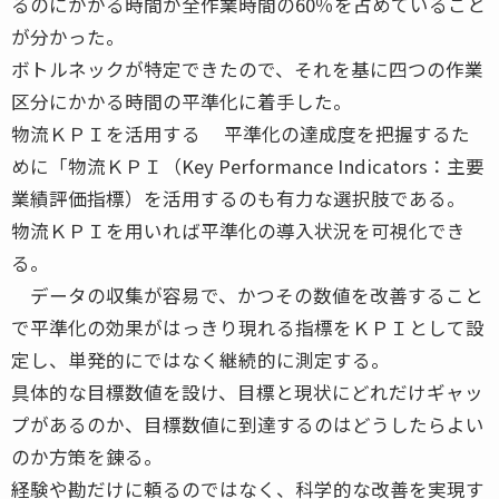
るのにかかる時間が全作業時間の60％を占めていること
が分かった。
ボトルネックが特定できたので、それを基に四つの作業
区分にかかる時間の平準化に着手した。
物流ＫＰＩを活用する 平準化の達成度を把握するた
めに「物流ＫＰＩ（Key Performance Indicators：主要
業績評価指標）を活用するのも有力な選択肢である。
物流ＫＰＩを用いれば平準化の導入状況を可視化でき
る。
データの収集が容易で、かつその数値を改善すること
で平準化の効果がはっきり現れる指標をＫＰＩとして設
定し、単発的にではなく継続的に測定する。
具体的な目標数値を設け、目標と現状にどれだけギャッ
プがあるのか、目標数値に到達するのはどうしたらよい
のか方策を錬る。
経験や勘だけに頼るのではなく、科学的な改善を実現す