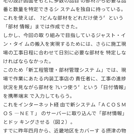
宅の設計図面をもとに多数の品目 の部材から必要な品
番と数量を特定できるシ ステムを独自に持っている。
これを使えば、 ?どんな部材をどれだけ使う〞という
「部材 情報」までは作成できた。
しかし、今回の取 り組みで目指しているジャスト・イ
ン・タイ ムの搬入を実現するためには、さらに施工現
場の工事日程に合わせて日別に必要な部材を 特定しな
ければならなかった。
このため「新工程管理・部材管理システ ム」では、現
場で作業にあたる内装工事店の 責任者に、工事の進捗
状況を見ながら部材を ?いつ使う〞という「日付情報」
を携帯端末 で入力してもらう。
これをインターネット経 由で新システム「ＡＣＯＳＭ
ＯＳ ―ＮＥＴ」 のサーバーに取り込んで「部材情報」
とドッ キングさせる（図２）。
すでに昨年四月から、近畿地区をカバーす る摂津の物