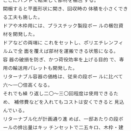
開梱すると平面形状に開き、回収時の 体積を小さくでき
る工夫も施した。
ドアや木枠用には、プラスチック製段ボー ルの梱包資
材を開発した。
ドアなどの両端に これをセットし、ポリエチレンフィ
ルムで全 面を覆えば部材を運搬できる状態になる。
容 器の破損を防ぎ、かつ荷役効率を上げる目的 で、専
用の輸送用パレットも開発した。
リターナブル容器の価格は、従来の段ボー ルに比べて
六〜一〇倍高くなる。
それでも繰 り返し二〇〜三〇回程度は使用できるた
め、 補修費などを入れてもコストは安くできると 見込
んでいる。
リターナブル化が計画通り進 めば、一邸あたりの段ボ
ールの排出量はキッ チンセットで二五キロ、木枠・建