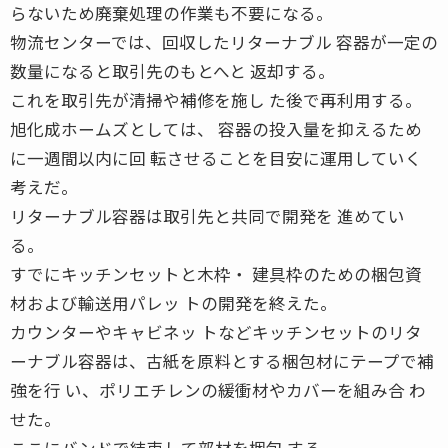
らないため廃棄処理の作業も不要になる。
物流センターでは、回収したリターナブル 容器が一定の
数量になると取引先のもとへと 返却する。
これを取引先が清掃や補修を施し た後で再利用する。
旭化成ホームズとしては、 容器の投入量を抑えるため
に一週間以内に回 転させることを目安に運用していく
考えだ。
リターナブル容器は取引先と共同で開発を 進めてい
る。
すでにキッチンセットと木枠・ 建具枠のための梱包資
材および輸送用パレッ トの開発を終えた。
カウンターやキャビネッ トなどキッチンセットのリタ
ーナブル容器は、古紙を原料とする梱包材にテープで補
強を行 い、ポリエチレンの緩衝材やカバーを組み合 わ
せた。
ここにバンドで結束して部材を梱包 する。