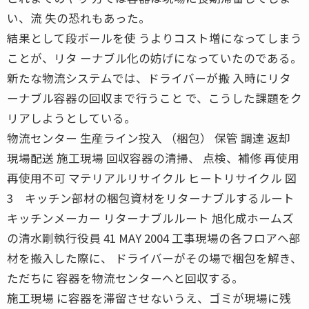
い、流 失の恐れもあった。
結果として段ボールを使 うよりコスト増になってしまう
ことが、リタ ーナブル化の妨げになっていたのである。
新たな物流システムでは、ドライバーが搬 入時にリタ
ーナブル容器の回収まで行うこと で、こうした課題をク
リアしようとしている。
物流センター 生産ライン投入 （梱包） 保管 調達 返却
現場配送 施工現場 回収容器の清掃、 点検、補修 再使用
再使用不可 マテリアルリサイクル ヒートリサイクル 図
3 キッチン部材の梱包資材をリターナブルするルート
キッチンメーカー リターナブルルート 旭化成ホームズ
の清水剛執行役員 41 MAY 2004 工事現場の各フロアへ部
材を搬入した際に、 ドライバーがその場で梱包を解き、
ただちに 容器を物流センターへと回収する。
施工現場 に容器を滞留させないうえ、ゴミが現場に残