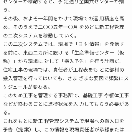
センターが稼動すると、予 定通り全国六センターが揃
う。
その後、およそ一年間をかけて現場での運 用精度を高
め、そのうえで二〇〇五年一〇月 をめどに新工程管理
の二次システムを稼動し ていく。
この二次システムでは、現場で「日 付情報」を発信す
る前に、東西二カ所に設け る「生産準備センター（仮
称）」から現場に 対して「搬入予告」を行う計画だ。
住宅工事の現場では、責任者が工程表をも とに部材の
搬入管理を行ってはいても、さま ざまな要因で頻繁にス
ケジュールが変わる。
このため工事を管理する事務所で、基礎工事 や躯体工事
などが終わるごとに進捗状況を入 力してもらう必要があ
る。
これをもとに新工 程管理システムで現場への搬入日を
予告（提 案）し、この情報を現場責任者が承認または