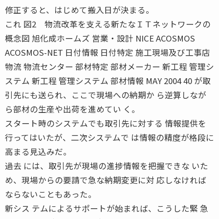
修正すると、はじめて搬入日が決まる。
これ 図2 物流改革を支える新たなＩＴネットワークの
概念図 旭化成ホームズ 営業・設計 NICE ACOSMOS
ACOSMOS-NET 日付情報 日付特定 施工現場及び工事店
物流 物流センター 部材特定 部材メーカー 新工程 管理シ
ステム 新工程 管理システム 部材情報 MAY 2004 40 が取
引先にも送られ、ここで現場への納期か ら逆算しなが
ら部材の生産や出荷を進めてい く。
スタート時のシステムでも取引先に対する 情報提供を
行ってはいたが、二次システムで は情報の精度が格段に
高まる見込みだ。
過去 には、取引先が現場の進捗情報を把握できな いた
め、現場からの要請で急な納期変更に対 応しなければ
ならないこともあった。
新シス テムによるサポートが始まれば、こうした緊 急