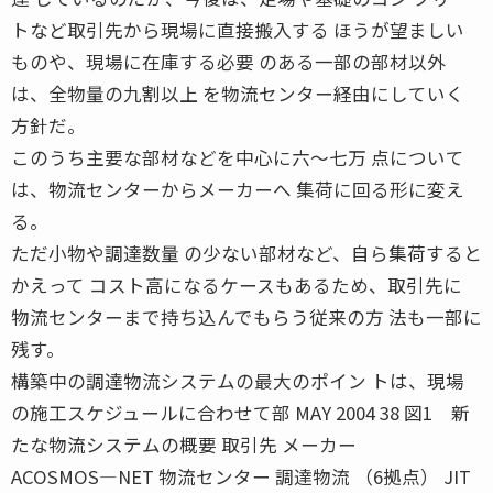
トなど取引先から現場に直接搬入する ほうが望ましい
ものや、現場に在庫する必要 のある一部の部材以外
は、全物量の九割以上 を物流センター経由にしていく
方針だ。
このうち主要な部材などを中心に六〜七万 点について
は、物流センターからメーカーへ 集荷に回る形に変え
る。
ただ小物や調達数量 の少ない部材など、自ら集荷すると
かえって コスト高になるケースもあるため、取引先に
物流センターまで持ち込んでもらう従来の方 法も一部に
残す。
構築中の調達物流システムの最大のポイン トは、現場
の施工スケジュールに合わせて部 MAY 2004 38 図1 新
たな物流システムの概要 取引先 メーカー
ACOSMOS―NET 物流センター 調達物流 （6拠点） JIT