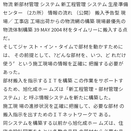
物流 新部材管理 システム 新工程管理 システム 生産準備
センター （2カ所） 情報の流れ （公開） 搬入予告型 現
場／ 工事店 工場出荷からの物流網の構築 現場最優先の
物流体制構築 39 MAY 2004 材をタイムリーに搬入する点
だ。
そしてジャ スト・イン・タイムで部材を動かすために
は、 その前提として、?どんな部材を、いつ、ど れだけ
使う〞という施工現場の情報を正確に 把握する必要が
あった。
部材搬入を指示するＩＴを構築 この作業をサポートす
るため、旭化成ホー ムズは「新工程管理・部材管理シ
ステム」と 呼ぶ情報システムを新たに構築した。
施工現 場の進捗状況を正確に把握して、必要な部材 の
搬入指示を出すためのＩＴネットワークで ある。
同システムを構築する以前から旭化成ホー ムズは、住