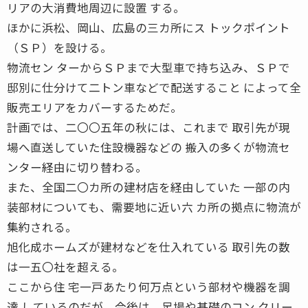
リアの大消費地周辺に設置 する。
ほかに浜松、岡山、広島の三カ所にス トックポイント
（ＳＰ）を設ける。
物流セン ターからＳＰまで大型車で持ち込み、ＳＰで
邸別に仕分けて二トン車などで配送すること によって全
販売エリアをカバーするためだ。
計画では、二〇〇五年の秋には、これまで 取引先が現
場へ直送していた住設機器などの 搬入の多くが物流セ
ンター経由に切り替わる。
また、全国二〇カ所の建材店を経由していた 一部の内
装部材についても、需要地に近い六 カ所の拠点に物流が
集約される。
旭化成ホームズが建材などを仕入れている 取引先の数
は一五〇社を超える。
ここから住 宅一戸あたり何万点という部材や機器を調
達 しているのだが、今後は、足場や基礎のコン クリー