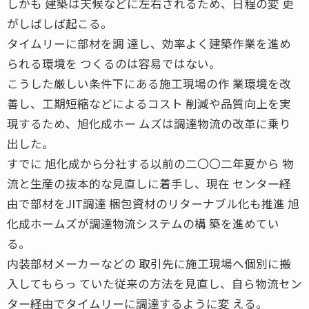
しかも 建築は天候などに左右されるため、日程の変 更
がしばしば起こる。
タイムリーに部材を調 達し、効率よく建築作業を進め
られる環境を つくるのは容易ではない。
こうした厳しい条件下にある施工現場の作 業環境を改
善し、工期短縮などによるコスト 削減や品質向上を実
現するため、旭化成ホー ムズは調達物流の改革に乗り
出した。
すでに 旭化成から分社する以前の二〇〇二年夏から 物
流と生産の抜本的な見直しに着手し、現在 センター経
由で部材をJIT調達 梱包資材のリターナブル化も推進 旭
化成ホームズが調達物流システムの構 築を進めてい
る。
内装部材メーカーなどの 取引先に施工現場へ個別に搬
入してもらっ ていた従来の方法を見直し、自ら物流セン
ター経由でタイムリーに調達するように変 える。