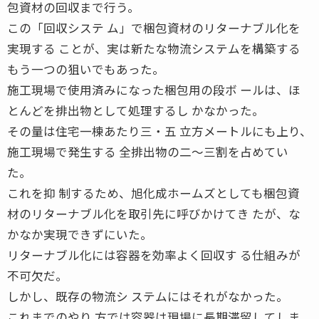
包資材の回収まで行う。
この「回収システ ム」で梱包資材のリターナブル化を
実現する ことが、実は新たな物流システムを構築する
もう一つの狙いでもあった。
施工現場で使用済みになった梱包用の段ボ ールは、ほ
とんどを排出物として処理するし かなかった。
その量は住宅一棟あたり三・五 立方メートルにも上り、
施工現場で発生する 全排出物の二〜三割を占めてい
た。
これを抑 制するため、旭化成ホームズとしても梱包資
材のリターナブル化を取引先に呼びかけてき たが、な
かなか実現できずにいた。
リターナブル化には容器を効率よく回収す る仕組みが
不可欠だ。
しかし、既存の物流シ ステムにはそれがなかった。
これまでのやり 方では容器は現場に長期滞留してしま