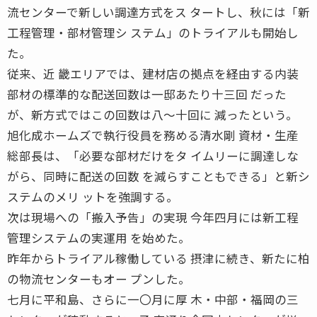
流センターで新しい調達方式をス タートし、秋には「新
工程管理・部材管理シ ステム」のトライアルも開始し
た。
従来、近 畿エリアでは、建材店の拠点を経由する内装
部材の標準的な配送回数は一邸あたり十三回 だった
が、新方式ではこの回数は八〜十回に 減ったという。
旭化成ホームズで執行役員を務める清水剛 資材・生産
総部長は、「必要な部材だけをタ イムリーに調達しな
がら、同時に配送の回数 を減らすこともできる」と新シ
ステムのメリ ットを強調する。
次は現場への「搬入予告」の実現 今年四月には新工程
管理システムの実運用 を始めた。
昨年からトライアル稼働している 摂津に続き、新たに柏
の物流センターもオー プンした。
七月に平和島、さらに一〇月に厚 木・中部・福岡の三