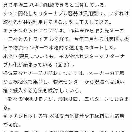
具で平均三 八キロ削減できると試算している。
すでに開発したリターナブル容器は汎用型 で、いずれは
取引先が共同利用もできるよう に工夫してある。
キッチンセットについては、 昨年末から取引先メーカ
ー三社とのトライア ルを経て、今年三月からは実際に摂
津の物流 センターで本格的な運用をスタートした。
木 枠・建具についても、柏の物流センターでリ ターナ
ブル化が始まっている（図３）。
換気扇などの一部の部材については、メー カーの工場
から裸梱包で集荷し、物流センタ ーから現場へは通い
箱で搬入する方法も検討 している。
「部材の種類は多いが、形状は四、 五パターンにおさま
る。
キッチンセットの容 器は洗面化粧台や下駄箱にも応用
が可能。