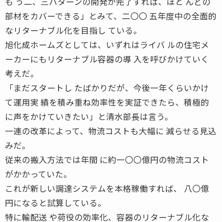
も う二、三パターンの開発が完了すれば、ほと んどの
部材をカバーできる」とみて、二〇〇 五年度中の全面的
なリターナブル化を目指し ている。
旭化成ホームズとしては、いずれはライバ ルの住宅メ
ーカーにもリターナブル容器の導 入を呼びかけていく
考えだ。
「まだスタートし たばかりだが、今後一年くらいかけ
て運用実 績を積み重ね効率性を実証できたら、積極的
に声をかけていきたい」と清水部長は言う。
一連の改革によって、物流コストも大幅に 減らせる見込
みだ。
従来の搬入方法では年間 に約一〇〇億円の物流コスト
がかかっていた。
これが新しい調達システムを本格稼働すれば、 八〇億
円になると試算している。
特に輸配送 や荷役の効率化、容器のリターナブル化な