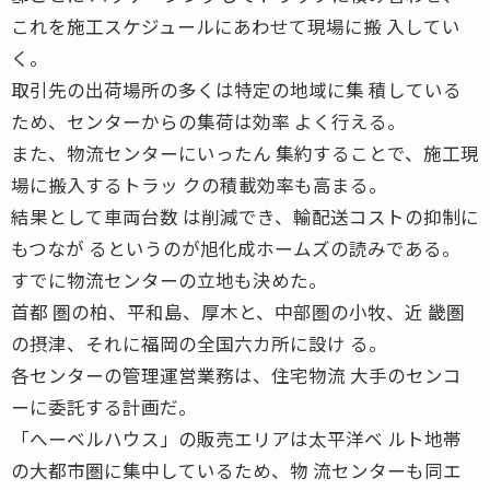
これを施工スケジュールにあわせて現場に搬 入してい
く。
取引先の出荷場所の多くは特定の地域に集 積している
ため、センターからの集荷は効率 よく行える。
また、物流センターにいったん 集約することで、施工現
場に搬入するトラッ クの積載効率も高まる。
結果として車両台数 は削減でき、輸配送コストの抑制に
もつなが るというのが旭化成ホームズの読みである。
すでに物流センターの立地も決めた。
首都 圏の柏、平和島、厚木と、中部圏の小牧、近 畿圏
の摂津、それに福岡の全国六カ所に設け る。
各センターの管理運営業務は、住宅物流 大手のセンコ
ーに委託する計画だ。
「へーベルハウス」の販売エリアは太平洋ベ ルト地帯
の大都市圏に集中しているため、物 流センターも同エ