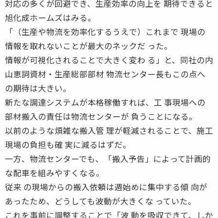
対応の多くが回避でき、生産効率の向上を 期待できると
旭化成ホームズはみる。
「（生産や物流を効率化するうえで）これまで 現場の
情報を取れないことが最大のネックだ った。
情報が可視化されることで大きく変わ る」と、同社の内
山恵詞資材・生産総部部材 物流センター長もこの点へ
の期待は大きい。
新たな調達システムが本格稼働すれば、工 事現場への
部材搬入の責任は物流センターが 負うことになる。
以前のような煩雑な搬入管 理が軽減されることで、施工
現場の負担も確 実に減るはずだ。
一方、物流センターでも、「搬入予告」によって計画的
な配車を組みやすくなる。
従来 の現場からの搬入依頼は週始めに集中する傾 向が
あったため、どうしても波動が大きくな っていた。
これを事前に調整することで「波 動を吸収できて、しか