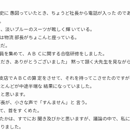
史に 愚図っていたとき、ちょうど社長から電話が入った ので
。
え、淡いブルーのスーツが眩しく輝 いている。
は物流 部長がちょこんと座っている。
味だ。
員を集めて、ＡＢ Ｃに関する合宿研修をしました。
ただき、ありがとうございました」 黙って頷く大先生を見なが
支店でＡＢＣの算 定をさせて、それを持ってこさせたのですが
ほとんどが中途半端な 結果になっていました。
たと思います。
部長が、小さな声で「すんません」と 言う。
て、首をす くめた。
たかは、すでにお 聞き及びかと思いますが、議論の中で、私
ありました。