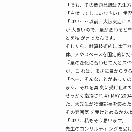
「でも、その問題意識は先生方
「白状してしまいなさい」 常
「はい‥‥以前、大阪支店にＡ
が 大きいので、量が変わると
とを私 が言ったんです。
そしたら、計算技術的には何カ
体、人やスペースを固定的に持
『量の変化に合わせて人とスペ
が、こ れは、まさに目からう
「へー、そんなことがあったの
まあ、それを真 剣に受け止め
せっかく指摘され 47 MAY 
た、大先生が物流部長を褒めた
その雰囲気 を受けとめるかの
「はい、私もそう思います。
先生のコンサルティ ングを受