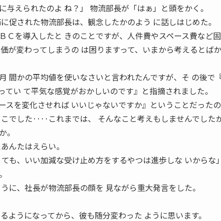
に与えられたのよ ね？」 物流部長が「はぁ」と頭をかく。
務に促された物流部長は、観念したかのよう に話しはじめた。
ＢＣを導入したと きのことですが、人件費やスペース費など
単価が変わってしまうの は困りますって、いまから考えるとば
月 間かの平均値を使いなさいと言われたんですが、そ の後で
ってい て平気な感覚がおかしいのです』と指摘されました。
ースを変化させれば いいじゃないですか』ということだった
ろこでした‥‥これまでは、 そんなこと考えもしませんでした
か。
たあんたはえらい。
2004 ても、いい加減な受け止め方をするやつは進歩しな いからな」
。
ように、社長が物流部長の顔を 見ながら重大発言をした。
けるようになってから、彼も随分変わった ように思います。