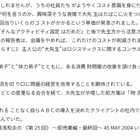
もしれませんが、うちの社員たち がようやくコスト意識を身に
長が何を言うのか、興味深そうな表情で大先 生はたばこに火をつ
回当りいくらのコ ストがかかるという単価が発表されました
『そんなアクティビティ設定 はだめだ』と後で先生方から注意
この報告者は、会議をやめれば、 これだけのコストが削減され
あらすじ》 主人公の“大先生”はロジスティクスに関するコンサ
弟子”と“体力弟子”とともに、ある消費 財問屋の改善を請け負
流を切 り口に問屋の経営を改革することを期待されている。
などとの度重なる会合を経て、大先生が示唆した処方箋は「物 
れる ことなく自らＡＢＣの導入を決めたクライアントの社内で
進んでいた。
和夫の 《第 25 回》 〜卸売業編・最終回〜 45 MAY 2004 