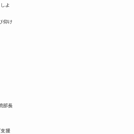
にしよ
び仰け
流部長
ご支援