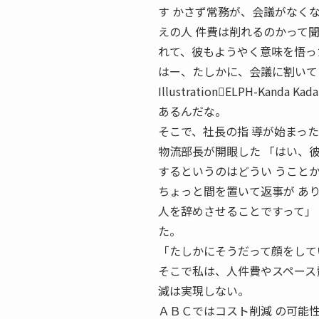
す かさず常務が、会議がなく
えの人 件費は削れるのかって
れて、彼もようやく意味を悟っ
はー、たしかに、会議に割いて
Illustration􀀀ELPH-Ka
あるんだな。
そこで、社長の指 導が始まっ
物流部長が開眼した 「はい、
するというのはどうい うこと
ちょっと間を置いて返事が あ
人を辞めさせることですって」
た。
「たしかにそうだって顔をして
そこで私は、人件費やスペース
減は実現しない。
ＡＢＣではコスト削減 の可能