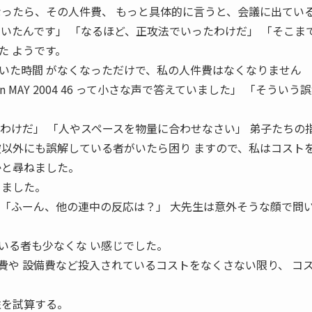
なったら、その人件費、 もっと具体的に言うと、会議に出てい
聞いたんです」 「なるほど、正攻法でいったわけだ」 「そこま
た ようです。
いた時間 がなくなっただけで、私の人件費はなくなりません
nda Kadan MAY 2004 46 って小さな声で答えていました」 「そういう
たわけだ」 「人やスペースを物量に合わせなさい」 弟子たちの
彼以外にも誤解している者がいたら困り ますので、私はコスト
かと尋ねました。
りました。
 「ふーん、他の連中の反応は？」 大先生は意外そうな顔で問
いる者も少なくな い感じでした。
費や 設備費など投入されているコストをなくさない限り、 コ
性を試算する。