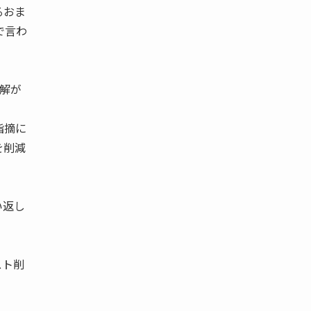
るおま
で言わ
誤解が
指摘に
を削減
い返し
スト削