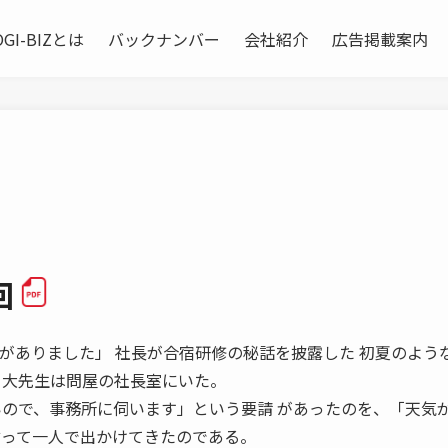
OGI-BIZとは
バックナンバー
会社紹介
広告掲載案内
回
ろい発見がありました」 社長が合宿研修の秘話を披露した 初夏のよう
 大先生は問屋の社長室にいた。
いので、事務所に伺います」という要請 があったのを、「天気
言って一人で出かけてきたのである。