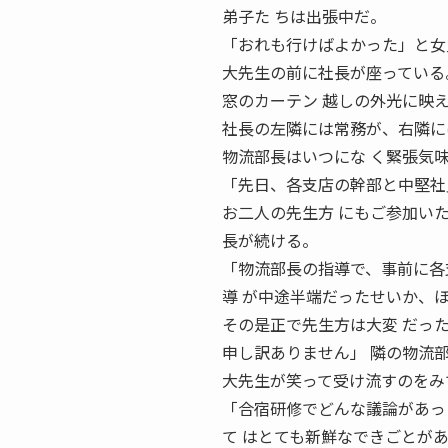
弟子た ちは出張中だ。
「おれも行けばよかった」と女
大先生の前に社長が座っている
窓のカーテン 越しの外光に映
社長の左隣には常務が、右隣に
物流部長はいつにな く緊張気
「先日、各支店の幹部と中堅社
お二人の先生方 にもご参加い
長が続ける。
「物流部長の指導で、事前に各
導 が中途半端だったせいか、
その是正で先生方は大変 だっ
申し訳ありません」 隣の物流
大先生が笑って受け流すのをみ
「合宿研修でどんな議論があっ
て はとても新鮮なできごとが