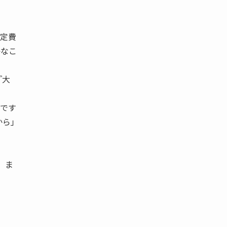
固定費
かなこ
『大
のです
から」
 ま