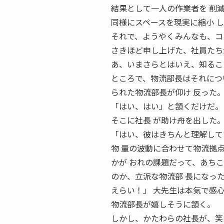
結果として一人の作業者を 削
同様にスペースを現実に縮小 し
それで、ようやくみんなも、コ
さきほど申し上げた、社員たち
あ、いまさらとはいえ、知るこ
ところで、物流部長はそれにつ
られた物流部長が仰け 反った
「はい、はい」と頷くだけだ。
そこに社長 が助け舟を出した
「はい、彼はきちんと理解して
物 量の波動に合わせて物流拠
かが おれの課題だって、あち
のか、立派な物流部 長になっ
えらい！」 大先生は本気で感
物流部長が嬉しそうに頷く。
しかし、かたわらの社長が、笑