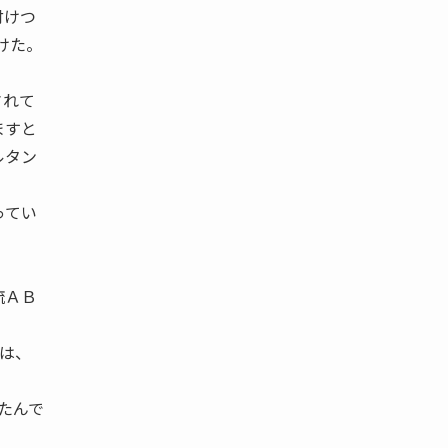
付けつ
けた。
。
されて
ますと
ルタン
ってい
流ＡＢ
は、
いたんで