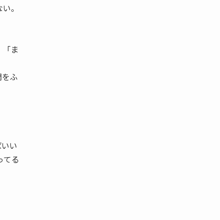
ない。
 「ま
問をふ
ばいい
ってる