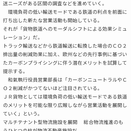
送ニーズがある区間の調査などを進めていく。
環境負荷の低い輸送モードである鉄道の利点を前面に
打ち出した新たな営業活動も開始している。
それが「貨物鉄道へのモーダルシフトによる効果シミュ
レーション」だ。
トラック輸送などから鉄道輸送に転換した場合のＣＯ２
排出量の削減効果に加え、欧州などの先行事例に基づい
たカーボンプライシングに伴う潜在メリットを試算して
提示する。
和氣執行役員営業部長は「カーボンニュートラルやＣ
Ｏ２削減がかつてないほど注目されている。
ＪＲ貨物としては環境負荷の低い輸送モードである鉄道
のメリットを可能な限り広報しながら営業活動を展開し
ていく」という。
マルチテナント型物流施設を展開 総合物流推進のも
うひとつの柱が物流不動産施設だ。