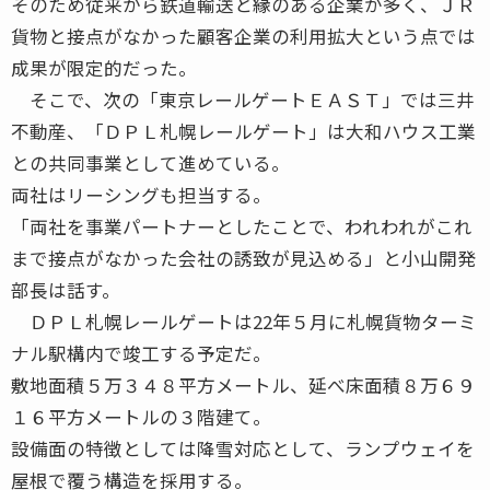
そのため従来から鉄道輸送と縁のある企業が多く、ＪＲ
貨物と接点がなかった顧客企業の利用拡大という点では
成果が限定的だった。
そこで、次の「東京レールゲートＥＡＳＴ」では三井
不動産、「ＤＰＬ札幌レールゲート」は大和ハウス工業
との共同事業として進めている。
両社はリーシングも担当する。
「両社を事業パートナーとしたことで、われわれがこれ
まで接点がなかった会社の誘致が見込める」と小山開発
部長は話す。
ＤＰＬ札幌レールゲートは22年５月に札幌貨物ターミ
ナル駅構内で竣工する予定だ。
敷地面積５万３４８平方メートル、延べ床面積８万６９
１６平方メートルの３階建て。
設備面の特徴としては降雪対応として、ランプウェイを
屋根で覆う構造を採用する。