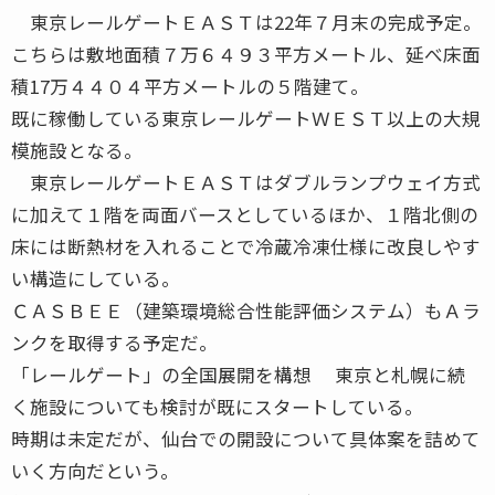
東京レールゲートＥＡＳＴは22年７月末の完成予定。
こちらは敷地面積７万６４９３平方メートル、延べ床面
積17万４４０４平方メートルの５階建て。
既に稼働している東京レールゲートＷＥＳＴ以上の大規
模施設となる。
東京レールゲートＥＡＳＴはダブルランプウェイ方式
に加えて１階を両面バースとしているほか、１階北側の
床には断熱材を入れることで冷蔵冷凍仕様に改良しやす
い構造にしている。
ＣＡＳＢＥＥ（建築環境総合性能評価システム）もＡラ
ンクを取得する予定だ。
「レールゲート」の全国展開を構想 東京と札幌に続
く施設についても検討が既にスタートしている。
時期は未定だが、仙台での開設について具体案を詰めて
いく方向だという。