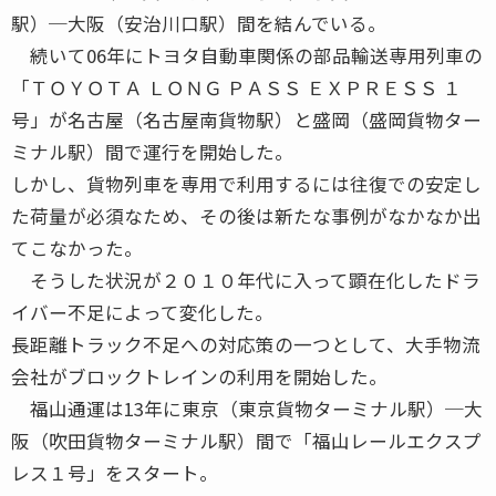
駅）─大阪（安治川口駅）間を結んでいる。
続いて06年にトヨタ自動車関係の部品輸送専用列車の
「ＴＯＹＯＴＡ ＬＯＮＧ ＰＡＳＳ ＥＸＰＲＥＳＳ １
号」が名古屋（名古屋南貨物駅）と盛岡（盛岡貨物ター
ミナル駅）間で運行を開始した。
しかし、貨物列車を専用で利用するには往復での安定し
た荷量が必須なため、その後は新たな事例がなかなか出
てこなかった。
そうした状況が２０１０年代に入って顕在化したドラ
イバー不足によって変化した。
長距離トラック不足への対応策の一つとして、大手物流
会社がブロックトレインの利用を開始した。
福山通運は13年に東京（東京貨物ターミナル駅）─大
阪（吹田貨物ターミナル駅）間で「福山レールエクスプ
レス１号」をスタート。