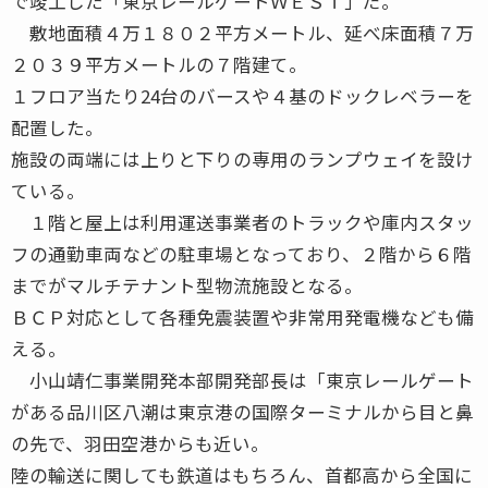
で竣工した「東京レールゲートＷＥＳＴ」だ。
敷地面積４万１８０２平方メートル、延べ床面積７万
２０３９平方メートルの７階建て。
１フロア当たり24台のバースや４基のドックレベラーを
配置した。
施設の両端には上りと下りの専用のランプウェイを設け
ている。
１階と屋上は利用運送事業者のトラックや庫内スタッ
フの通勤車両などの駐車場となっており、２階から６階
までがマルチテナント型物流施設となる。
ＢＣＰ対応として各種免震装置や非常用発電機なども備
える。
小山靖仁事業開発本部開発部長は「東京レールゲート
がある品川区八潮は東京港の国際ターミナルから目と鼻
の先で、羽田空港からも近い。
陸の輸送に関しても鉄道はもちろん、首都高から全国に