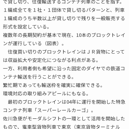
で貸し切り、往復輸送するコンテナ列車のことを指す。
１編成全てを１社・１団体で貸し切るパターンと、列車
１編成のうち半数以上が貸し切りで残りを一般販売する
形式を設定している。
複数年の長期契約が基本で現在、10本のブロックトレイ
ンが運行している（図表）。
往復買い切りのブロックトレインはＪＲ貨物にとって
は収益拡大や安定化につながる利点がある。
一方、利用者側も希望に沿った固定のダイヤでの鉄道コ
ンテナ輸送を行うことができる。
繁忙期であっても輸送枠を確実に確保できる。
環境対応の取り組みアピールにもなる。
最初のブロックトレインは04年に運行を開始した特急
コンテナ列車「スーパーレールカーゴ」。
佐川急便がモーダルシフトの一環として活用を開始した
もので、電車型貨物列車で東京（東京貨物ターミナル