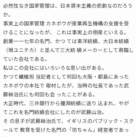
必然性なき国家管理は、日本資本主義の悲劇なのだろう
か。
事実上の国家管理 カネボウが産業再生機構の支援を受
けることになったが、 これは事実上の倒産といえる。
創業一一七年の名門、かつ ては東洋紡績、大日本紡績
（現ユニチカ）と並んで三大紡 績メーカーとして君臨し
ていた会社である。
私はこの会社にはいろいろな思い出がある。
かつて繊維担 当記者として何回も大阪・都島にあった
カネボウの本社で 取材したが、当時の社長であった武
藤絲治氏にも何回も会 ったことがある。
大正時代、三井銀行から鐘淵紡績に送り 込まれ、やが
てこれを名門紡績会社にしたのが武藤山治。
そ の息子が武藤絲治氏で、イギリスのパブリック・スク
ールで 教育を受けた名門の「坊ちゃん」経営者であっ