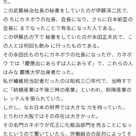
た。
この武藤絲治社長の秘書をしていたのが伊藤淳二氏で、
の ちにカネボウの社長、会長になり、さらに日本航空の
会長に までなったことで有名になった人である。
この伊藤氏の下で 秘書をしていたのが永田正夫氏で、こ
の人とは何回も飲み に行ったものである。
その永田氏ものちにカネボウの社長になったが、カネボ
ウ では「慶應出にあらずば人にあらず」で、これらの人
はみな 慶應大学出身者だった。
私が繊維担当記者だったのは昭和三〇年代で、当時すで
に「紡績産業は午後三時の産業」といわれ、斜陽産業の
レ ッテルを張られていた。
しかし、なお日本の財界では大きな 力を持っていた。
とりわけ大阪ではその存在は大きかった。
その名門カネボウが花王に化粧品部門を売ることになっ
たというので驚いていたら、労働組合の反対によってそ