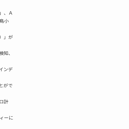
」、Ａ
鳥小
）」が
検知、
インデ
とがで
ロ計
ィーに