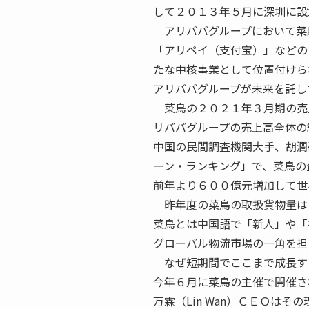
して２０１３年５月に深圳に設
アリババグループにおいて菜鳥は
「アリペイ（支付宝）」などの
たな中核事業として位置付けら
アリババグループが未来を託し
菜鳥の２０２１年３月期の売上
リババグループの売上高全体の
中国の民間調査機関大手、胡潤研究
ーン・ランキング」で、菜鳥の
前年より６００億元増加して世
昨年度の菜鳥の取扱貨物量は
菜鳥とは中国語で「新人」や「
グローバル物流市場の一角を担
なぜ短期間でここまで成長す
今年６月に菜鳥の主催で開催された２０
万霖（Lin Wan）ＣＥＯは