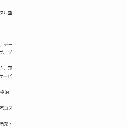
タル空
、デー
グ、プ
き、現
サービ
極的
流コス
補充・