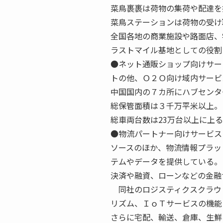
菜鳥裹裹は荷物の集荷や配達を
菜鳥ステーションは荷物の受け
全国各地の商業施設や路面店、
ラストマイル基地としての役割
●ネット通販ショップ向けサー
トの他、Ｏ２Ｏ向け域内サービ
中国国内の７カ所にハブセンタ
総保管面積は３千万平米以上。
総車両台数は23万台以上に上
●物流パートナー向けサービス
ソースのほか、物流情報プラッ
テムやデータを提供している。
決済や融資、ローンなどの金融
同社のロジスティクスクラウ
リズム、ＩｏＴサービスの機能
さらに宅配、輸送、倉庫、生鮮