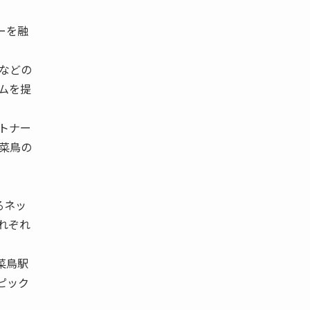
ーを融
などの
ムを提
トナー
菜鳥の
るネッ
れぞれ
菜鳥駅
ピック