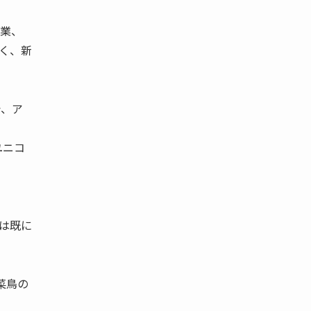
事業、
く、新
で、ア
ユニコ
は既に
、菜鳥の