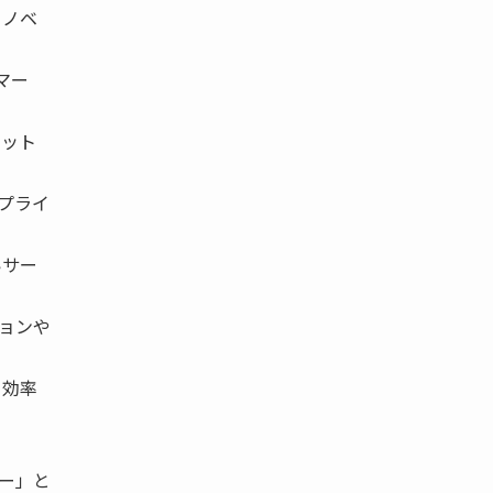
イノベ
マー
ケット
プライ
いサー
ョンや
り効率
ー」と