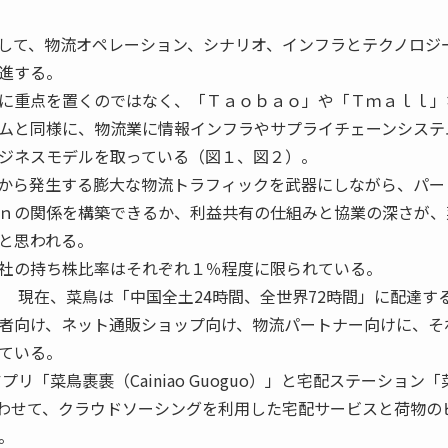
して、物流オペレーション、シナリオ、インフラとテクノロジ
進する。
に重点を置くのではなく、「Ｔａｏｂａｏ」や「Ｔｍａｌｌ」
ムと同様に、物流業に情報インフラやサプライチェーンシステ
ジネスモデルを取っている（図１、図２）。
から発生する膨大な物流トラフィックを武器にしながら、パー
ｎの関係を構築できるか、利益共有の仕組みと協業の深さが、
と思われる。
社の持ち株比率はそれぞれ１％程度に限られている。
 現在、菜鳥は「中国全土24時間、全世界72時間」に配達す
者向け、ネット通販ショップ向け、物流パートナー向けに、そ
ている。
「菜鳥裹裹（Cainiao Guoguo）」と宅配ステーション「
を組み合わせて、クラウドソーシングを利用した宅配サービスと荷物の
。