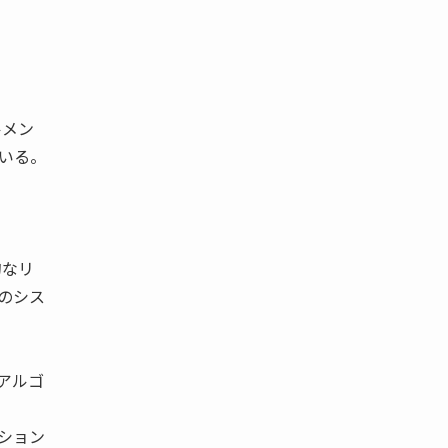
ルメン
いる。
的なリ
のシス
アルゴ
ション