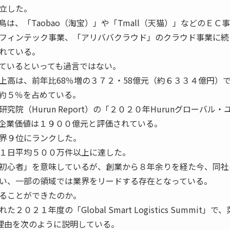
立した。
、「Taobao（淘宝）」や「Tmall（天猫）」などのＥＣ
フィンテック事業、「アリババクラウド」のクラウド事業に続
れている。
ているといっても過言ではない。
高は、前年比68％増の３７２・58億元（約６３３４億円）
約５％を占めている。
院（Hurun Report）の「２０２０年Hurunグローバル・
企業価値は１９００億元と評価されている。
界９位にランクした。
１日平均５００万件以上に達した。
初心者」を意味しているが、創業から８年余りを経た今、同社
い、一部の領域では業界をリードする存在となっている。
ることができたのか。
２１年度の「Global Smart Logistics Summit」で
その理由を次のように説明している。