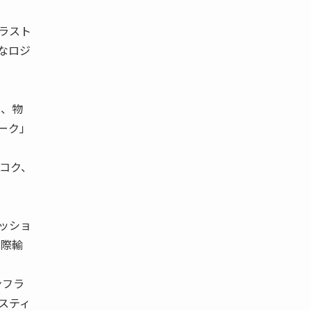
ラスト
なロジ
は、物
ーク」
コク、
ッショ
国際輸
ンフラ
スティ