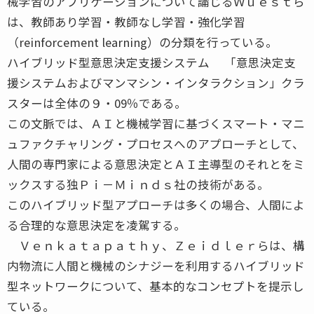
械学習のアプリケーションについて論じるＷｕｅｓｔら
は、教師あり学習・教師なし学習・強化学習
（reinforcement learning）の分類を行っている。
ハイブリッド型意思決定支援システム 「意思決定支
援システムおよびマンマシン・インタラクション」クラ
スターは全体の９・09％である。
この文脈では、ＡＩと機械学習に基づくスマート・マニ
ュファクチャリング・プロセスへのアプローチとして、
人間の専門家による意思決定とＡＩ主導型のそれとをミ
ックスする独Ｐｉ－Ｍｉｎｄｓ社の技術がある。
このハイブリッド型アプローチは多くの場合、人間によ
る合理的な意思決定を凌駕する。
Ｖｅｎｋａｔａｐａｔｈｙ、Ｚｅｉｄｌｅｒらは、構
内物流に人間と機械のシナジーを利用するハイブリッド
型ネットワークについて、基本的なコンセプトを提示し
ている。