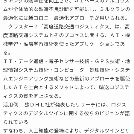
ッキングの効率性を向上させ、ＡＩベースのアルゴリズ
ムが全体論的な製造不良診断を可能にし、ミルクランの
最適化には蟻コロニー最適化アプローチが用いられる。
クラスター７「高度道路交通ロジスティクス」は、高
度道路交通システムとそのプロセスに関する、ＡＩ・機
械学習・深層学習技術を使ったアプリケーションであ
る。
ＩＴ・データ通信・電子センサー技術・ＧＰＳ技術・地
理情報システム技術・コンピューター処理技術・システ
ムエンジニアリング技術などの最新のアプローチを駆使
したＡＩを土台とするメソッドによって、輸送ロジステ
ィクスの質を向上させる。
活用例 独ＤＨＬ社が発表したリサーチには、ロジス
ティクスのデジタルツインに関する彼らのビジョンが語
られている。
すなわち、人工知能の登場により、デジタルツインとサ