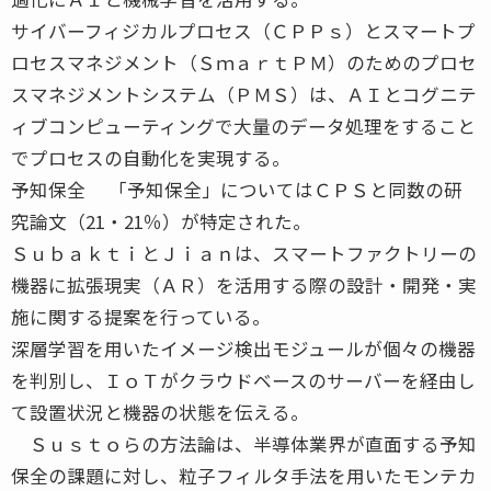
サイバーフィジカルプロセス（ＣＰＰｓ）とスマートプ
ロセスマネジメント（ＳｍａｒｔＰＭ）のためのプロセ
スマネジメントシステム（ＰＭＳ）は、ＡＩとコグニテ
ィブコンピューティングで大量のデータ処理をすること
でプロセスの自動化を実現する。
予知保全 「予知保全」についてはＣＰＳと同数の研
究論文（21・21％）が特定された。
ＳｕｂａｋｔｉとＪｉａｎは、スマートファクトリーの
機器に拡張現実（ＡＲ）を活用する際の設計・開発・実
施に関する提案を行っている。
深層学習を用いたイメージ検出モジュールが個々の機器
を判別し、ＩｏＴがクラウドベースのサーバーを経由し
て設置状況と機器の状態を伝える。
Ｓｕｓｔｏらの方法論は、半導体業界が直面する予知
保全の課題に対し、粒子フィルタ手法を用いたモンテカ