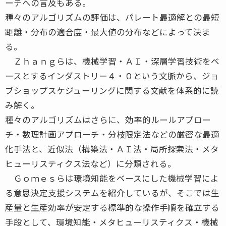
ーチへの言及もある。
種々のアルゴリズムの評価は、パレート最適解との最短
距離・分布の適合度・最大値の分布などによって決ま
る。
Ｚｈａｎｇらは、機械学習・ＡＩ・深層学習技術をベ
ースとするインダストリー４・０という文脈から、ジョ
ブショップスケジューリングに関する文献を体系的に読
み解く。
種々のアルゴリズムはさらに、効率的ルールアプロー
チ・数理計画アプローチ・分枝限定法などの厳密な最適
化手法と、近似法（構築法・ＡＩ法・局所探索法・メタ
ヒューリスティクス法など）に分類される。
Ｇｏｍｅｓらは環境知能をベースにした機械学習によ
る意思決定支援システムを紹介しているが、そこでは生
産量と生産効率が安定する標準的な操作手順を確立する
手段として、環境知能・メタヒューリスティクス・機械