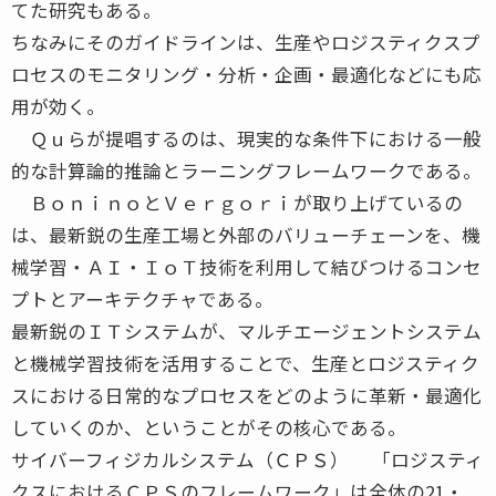
てた研究もある。
ちなみにそのガイドラインは、生産やロジスティクスプ
ロセスのモニタリング・分析・企画・最適化などにも応
用が効く。
Ｑｕらが提唱するのは、現実的な条件下における一般
的な計算論的推論とラーニングフレームワークである。
ＢｏｎｉｎｏとＶｅｒｇｏｒｉが取り上げているの
は、最新鋭の生産工場と外部のバリューチェーンを、機
械学習・ＡＩ・ＩｏＴ技術を利用して結びつけるコンセ
プトとアーキテクチャである。
最新鋭のＩＴシステムが、マルチエージェントシステム
と機械学習技術を活用することで、生産とロジスティク
スにおける日常的なプロセスをどのように革新・最適化
していくのか、ということがその核心である。
サイバーフィジカルシステム（ＣＰＳ） 「ロジスティ
クスにおけるＣＰＳのフレームワーク」は全体の21・