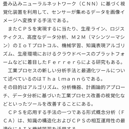
畳み込みニューラルネットワーク（ＣＮＮ）に基づく視
覚化装置を利用して、センサーが集めるデータを画像イ
メージへ変換する手法である。
またＣＰＳを実現するに当たり、生産ライン、ロジス
ティクス、高度なデータ分析、Ｍ２Ｍ（マシンツーマシ
ン）のＩｏＴプロトコル、機械学習、知識表現アルゴリ
ズム、生産環境におけるクラウドベースのプラットフォ
ームなどに着目したＦｅｒｒｅｒらによる研究もある。
工業プロセスの新しい分析手法と最適化ツールについ
て述べているのはＴｈａｌｍａｎｎらである。
その目的はアルゴリズム、分析機器、計画論的アプロー
チ、データ分析に基づいた工業プロセス改善の視覚化な
どといったツールを改善することにある。
ＣＰＳを応用する手法の一つである形式概念分析（Ｆ
ＣＡ）は、知識の構造化およびＣＰＳの相互運用性の最
適化にＡＩと機械学習を活用する。