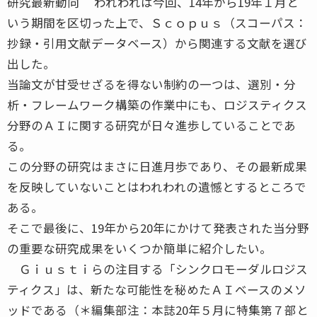
研究最新動向 われわれは今回、14年から19年１月と
いう期間を区切った上で、Ｓｃｏｐｕｓ（スコーパス：
抄録・引用文献データベース）から関連する文献を選び
出した。
当論文が甘受せざるを得ない制約の一つは、選別・分
析・フレームワーク構築の作業中にも、ロジスティクス
分野のＡＩに関する研究が日々進歩していることであ
る。
この分野の研究はまさに日進月歩であり、その最新成果
を反映していないことはわれわれの遺憾とするところで
ある。
そこで最後に、19年から20年にかけて発表された当分野
の重要な研究成果をいくつか簡単に紹介したい。
Ｇｉｕｓｔｉらの注目する「シンクロモーダルロジス
ティクス」は、新たな可能性を秘めたＡＩベースのメソ
ッドである（＊編集部注：本誌20年５月に特集第７部と