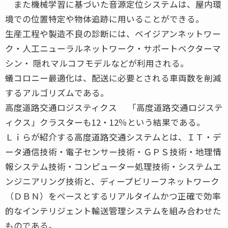
また機械学習に基づいた音源定位システムは、屋内環
境での位置特定や物体追跡に用いることができる。
生産工程や製造不良の診断には、ベイジアンネットワー
ク・人工ニューラルネットワーク・サポートベクターマ
シン・ 隠れマルコフモデルなどが利用される。
蟻コロニー最適化は、配送に必要とされる車両数を削減
するアルゴリズムである。
高度道路交通ロジスティクス 「高度道路交通ロジステ
ィクス」クラスターも12・12％という結果である。
Ｌｉらが紹介する高度道路交通システムとは、ＩＴ・デ
ータ通信技術・電子センサー技術・ＧＰＳ技術・地理情
報システム技術・コンピューター処理技術・システムエ
ンジニアリング技術と、ディープビリーフネットワーク
（ＤＢＮ）をベースとするリアルタイムかつ正確で効率
的なインテリジェント輸送管理システムを組み合わせた
ものである。