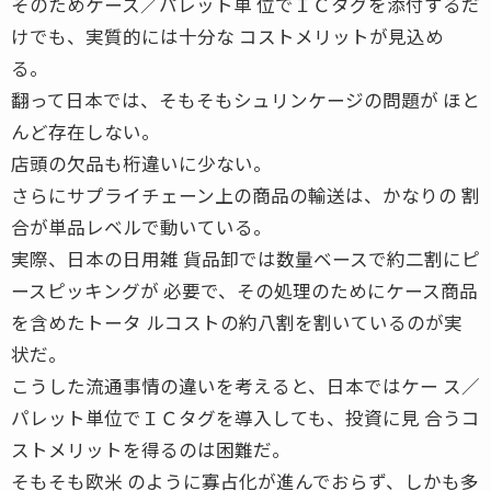
そのためケース／パレット単 位でＩＣタグを添付するだ
けでも、実質的には十分な コストメリットが見込め
る。
翻って日本では、そもそもシュリンケージの問題が ほと
んど存在しない。
店頭の欠品も桁違いに少ない。
さらにサプライチェーン上の商品の輸送は、かなりの 割
合が単品レベルで動いている。
実際、日本の日用雑 貨品卸では数量ベースで約二割にピ
ースピッキングが 必要で、その処理のためにケース商品
を含めたトータ ルコストの約八割を割いているのが実
状だ。
こうした流通事情の違いを考えると、日本ではケー ス／
パレット単位でＩＣタグを導入しても、投資に見 合うコ
ストメリットを得るのは困難だ。
そもそも欧米 のように寡占化が進んでおらず、しかも多