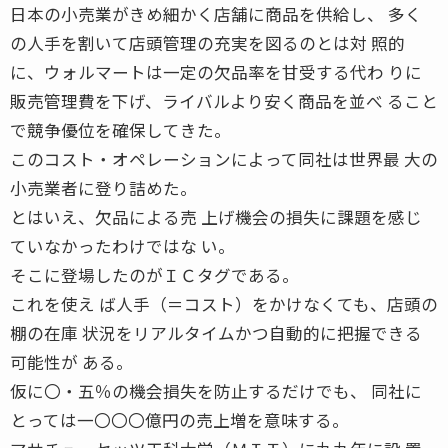
日本の小売業がきめ細かく店舗に商品を供給し、 多く
の人手を割いて店頭管理の充実を図るのとは対 照的
に、ウォルマートは一定の欠品率を甘受する代わ りに
販売管理費を下げ、ライバルより安く商品を並べ ること
で競争優位を確保してきた。
このコスト・オペレーションによって同社は世界最 大の
小売業者に登り詰めた。
とはいえ、欠品による売 上げ機会の損失に課題を感じ
ていなかったわけではな い。
そこに登場したのがＩＣタグである。
これを使え ば人手（＝コスト）をかけなくても、店頭の
棚の在庫 状況をリアルタイムかつ自動的に把握できる
可能性が ある。
仮に〇・五％の機会損失を防止するだけでも、 同社に
とっては一〇〇〇億円の売上増を意味する。