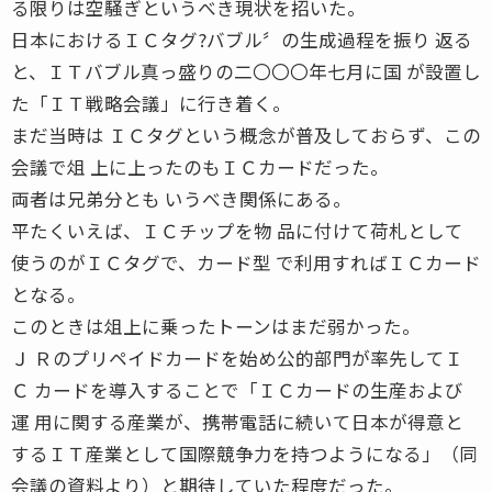
る限りは空騒ぎというべき現状を招いた。
日本におけるＩＣタグ?バブル〞の生成過程を振り 返る
と、ＩＴバブル真っ盛りの二〇〇〇年七月に国 が設置し
た「ＩＴ戦略会議」に行き着く。
まだ当時は ＩＣタグという概念が普及しておらず、この
会議で俎 上に上ったのもＩＣカードだった。
両者は兄弟分とも いうべき関係にある。
平たくいえば、ＩＣチップを物 品に付けて荷札として
使うのがＩＣタグで、カード型 で利用すればＩＣカード
となる。
このときは俎上に乗ったトーンはまだ弱かった。
Ｊ Ｒのプリペイドカードを始め公的部門が率先してＩ
Ｃ カードを導入することで「ＩＣカードの生産および
運 用に関する産業が、携帯電話に続いて日本が得意と
するＩＴ産業として国際競争力を持つようになる」（同
会議の資料より）と期待していた程度だった。