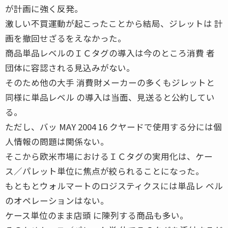
が計画に強く反発。
激しい不買運動が起こったことから結局、ジレットは 計
画を撤回せざるをえなかった。
商品単品レベルのＩＣタグの導入は今のところ消費 者
団体に容認される見込みがない。
そのため他の大手 消費財メーカーの多くもジレットと
同様に単品レベル の導入は当面、見送ると公約してい
る。
ただし、バッ MAY 2004 16 クヤードで使用する分には個
人情報の問題は関係ない。
そこから欧米市場におけるＩＣタグの実用化は、ケー
ス／パレット単位に焦点が絞られることになった。
もともとウォルマートのロジスティクスには単品レ ベル
のオペレーションはない。
ケース単位のまま店頭 に陳列する商品も多い。