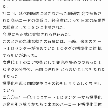
た。
計二回、延べ四時間に過ぎなかった同研究 会で採択さ
れた商品コードの体系は、経産省によって 日本の産業界
の総意としてＩＳＯに申請された。
今 夏にも正式に登録される見込みだ。
このときの急速な動きの背景には、当時、米国のオ ー
トＩＤセンターが進めていたＩＣタグの標準化に対 抗
する狙いがあった。
次世代ＩＴのコア技術として脚 光を集めつつあったＩ
Ｃタグの分野で、米国に遅れを とるまいとして打たれた
手だった。
標準化を巡る国際競争はその後も目まぐるしく展 開し
ている。
二〇〇三年一〇月にはオートＩＤセンタ ーから標準化
運動を引き継ぐかたちで米国のバーコー ド標準化団体