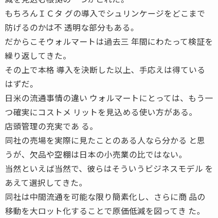
もちろんＩＣタ グの導入でシュリンケージをどこまで
防げるのかは不 透明な部分もある。
だからこそウォルマートは過去三 年間にわたって検証を
繰り返してきた。
その上で本格 導入を決断した以上、手応えは得ている
はずだ。
日米の流通事情の違い ウォルマートにとっては、もう一
つ確実にコストメ リットを見込める使い方がある。
店頭管理の充実であ る。
同社の売場を実際に見たことのある人なら分かる と思
うが、欠品や空棚は日本の小売業の比ではない。
当然といえば当然で、彼らはそういうビジネスモデル を
あえて選択してきた。
同社は中間流通を可能な限り簡素化し、さらに商 品の
移動を大ロット化することで原価低減を図ってき た。