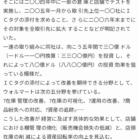
そこには二〇〇四年中に一部の倉 庫と店舗でテストを
実施し、二〇〇五年一月から取 引先上位一〇〇社にＩ
Ｃタグの添付を求めること、さ らに二〇〇六年末までに
その対象を全取引先に拡大 することなどが明記されて
いた。
一連の取り組みに同社は、向こう五年間で三〇億 ドル
（一ドル一一〇円換算：三三〇〇億円）を投資 し、そ
れによって八〇億ドル（八八〇〇億円）の投資 効果を狙
っている模様だ。
ＩＣタグの添付によって改善を期待できる分野とし て、
ウォルマートは次の五分野を挙げている。
?在庫 管理の改善、?在庫の可視化、?運用の改善、?商
品紛失への対応、?資産の追跡――。
こうした改善が 経営に及ぼす具体的な効果として、店舗
における棚管 理の強化（販売機会損失の低減）と、店頭
在庫の削 減による資産回転率の向上を見込む。