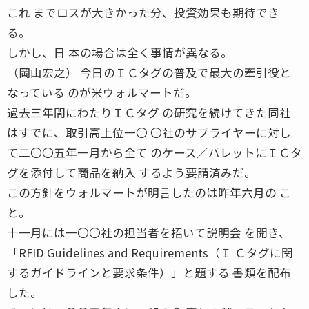
これ までロスが大きかった分、投資効果も期待でき
る。
しかし、日 本の場合は全く事情が異なる。
（岡山宏之） 今日のＩＣタグの普及で最大の牽引役と
なっている のが米ウォルマートだ。
過去三年間にわたりＩＣタグ の研究を続けてきた同社
はすでに、取引高上位一〇 〇社のサプライヤーに対し
て二〇〇五年一月から全て のケース／パレットにＩＣタ
グを添付して商品を納入 するよう要請済みだ。
この方針をウォルマートが明言したのは昨年六月の こ
と。
十一月には一〇〇社の担当者を招いて説明会 を開き、
「RFID Guidelines and Requirements（Ｉ Ｃタグに関
するガイドラインと要求条件）」と題する 書類を配布
した。