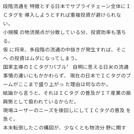
段階流通を 特徴とする日本でサプライチェーン全体にＩ
Ｃタグを 導入しようとすれば重複投資が避けられな
い。
小規模 の物流拠点が分散している分、投資効率も落ち
る。
仮 に将来、多段階の流通の中抜きが発生すれば、そこ
へ の投資はムダになってしまう。
国家主導のＩＣタグ?バブル〞 自明に思える日米の流通
事情の違いにもかかわらず、 現在の日本でＩＣタグのブ
ームがここまで盛り上がっ た理由は何なのか。
結論から言うと、それはＩＣタグ の普及がＩＴ産業の振
興策として扱われているからだ。
現場ユーザーのニーズを後回しにしてＩＣタグの普及 を
急ぐ。
本末転倒したこの構図が、少なくとも物流分 野に関す