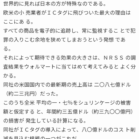
世界的に見れば日本の方が特殊なのである。
欧米の小 売業者がＩＣタグに飛びついた最大の理由は
ここにあ る。
すべての商品を電子的に追跡し、常に監視するこ とで犯
罪の入りこむ余地を狭めてしまおうという発想 であ
る。
それによって期待できる効果の大きさは、ＮＲＳＳ の調
査結果をウォルマートに当てはめて考えてみると よく分
かる。
同社の米国国内での最新期の売上高は 二〇八七億ドル
（約二三兆円）だった。
このうち全米 平均の一・七％をシュリンケージの被害
額と仮定する と、年間約三五億ドル（約三九〇〇億円）
の損害が 発生している計算になる。
同社がＩＣタグの導入によって、八〇億ドルのコス ト削
減を見込む根拠の一つがこれだ。