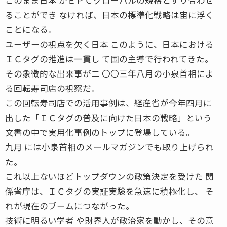
ることができ なければ、日本の標準化戦略は宙に浮く
ことになる。
ユーザーの視点を欠く日本 このように、日本における
ＩＣタグの推進は一貫し て国の主導で行われてきた。
その象徴的な出来事が二 〇〇三年八月の小泉首相によ
る回転寿司店の視察だ。
この回転寿司店での活用事例は、経産省が今年四月に
出した「ＩＣタグの普及に向けた日本の戦略」という
文書の中で実用化事例のトップに登場している。
九月 には小泉首相のメールマガジンでも取り上げられ
た。
これ以上ないほどトップダウンの政策決定を受けた 関
係省庁は、ＩＣタグの実証実験を急速に積極化し、 そ
れが現在のブームにつながった。
技術に明るい学者 や財界人が政治家を動かし、その意