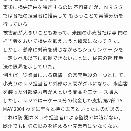
事後に損失理由を特定するのは 不可能だが、ＮＲＳＳ
では各社の担当者に推察して もらうことで実態分析を
行っている。
被害額が大きいこともあって、米国の小売各社は専 門の
担当者をおいて損失を抑えようと躍起になってき た。
しかし、懸命に対策を講じながらもシュリンケー ジを
一定レベル以下に抑制できないことは、従来の管 理手
法の限界を示していた。
例えば「従業員による窃盗」の常套手段の一つとし て、
小売りのレジ担当者と外部の人間がグルになり、 来店客
を装った外部協力者がＡという商品を三ケー ス購入。
しかし、レジでは一ケース分の代金しか支払 第2部 15
MAY 2004 わずに堂々と持ち去るといったものがある。
これは防 犯カメラや担当者による監視では防げない。
欧州でも同様の悩みを抱える小売業者は少なくない。