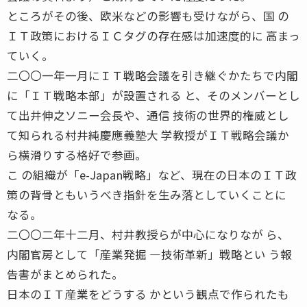
ところがその後、欧米などの影響も受けながら、国 の
ＩＴ政策におけるＩＣタグの存在感は加速度的に 高まっ
ていく。
二〇〇一年一月にＩＴ戦略会議を引き継ぐかたちで内閣
に「ＩＴ戦略本部」が設置される と、そのメンバーとし
て出井伸之ソニー会長や、通信 技術の世界的権威とし
て知られる村井純慶應義塾大 学教授がＩＴ戦略会議か
ら横滑りする格好で参画。
こ の組織が「e-Japan戦略」など、現在の日本のＩＴ政
策の背骨ともいうべき指針を生み落としていくことに
なる。
二〇〇二年十二月、村井教授らが中心になりなが ら、
内閣官房として「産業発掘 ―技術革新」戦略とい う報
告書がまとめられた。
日本のＩＴ産業をどうする かという観点で作られたも