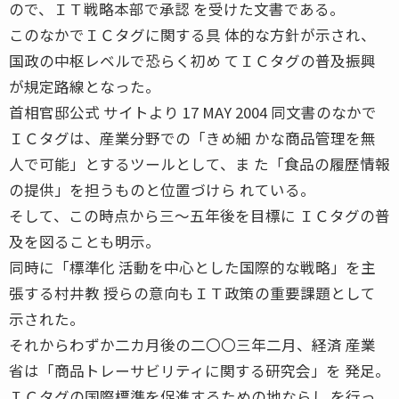
ので、ＩＴ戦略本部で承認 を受けた文書である。
このなかでＩＣタグに関する具 体的な方針が示され、
国政の中枢レベルで恐らく初め てＩＣタグの普及振興
が規定路線となった。
首相官邸公式 サイトより 17 MAY 2004 同文書のなかで
ＩＣタグは、産業分野での「きめ細 かな商品管理を無
人で可能」とするツールとして、ま た「食品の履歴情報
の提供」を担うものと位置づけら れている。
そして、この時点から三〜五年後を目標に ＩＣタグの普
及を図ることも明示。
同時に「標準化 活動を中心とした国際的な戦略」を主
張する村井教 授らの意向もＩＴ政策の重要課題として
示された。
それからわずか二カ月後の二〇〇三年二月、経済 産業
省は「商品トレーサビリティに関する研究会」を 発足。
ＩＣタグの国際標準を促進するための地ならし を行っ