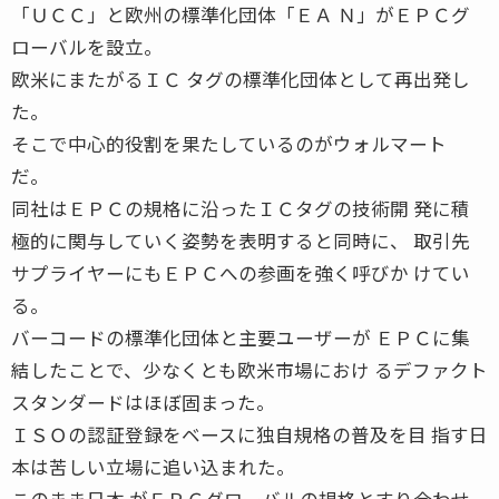
「ＵＣＣ」と欧州の標準化団体「ＥＡ Ｎ」がＥＰＣグ
ローバルを設立。
欧米にまたがるＩＣ タグの標準化団体として再出発し
た。
そこで中心的役割を果たしているのがウォルマート
だ。
同社はＥＰＣの規格に沿ったＩＣタグの技術開 発に積
極的に関与していく姿勢を表明すると同時に、 取引先
サプライヤーにもＥＰＣへの参画を強く呼びか けてい
る。
バーコードの標準化団体と主要ユーザーが ＥＰＣに集
結したことで、少なくとも欧米市場におけ るデファクト
スタンダードはほぼ固まった。
ＩＳＯの認証登録をベースに独自規格の普及を目 指す日
本は苦しい立場に追い込まれた。
このまま日本 がＥＰＣグローバルの規格とすり合わせ