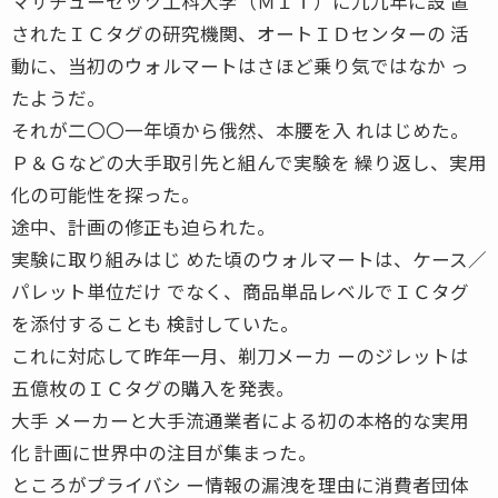
マサチューセッツ工科大学（ＭＩＴ）に九九年に設 置
されたＩＣタグの研究機関、オートＩＤセンターの 活
動に、当初のウォルマートはさほど乗り気ではなか っ
たようだ。
それが二〇〇一年頃から俄然、本腰を入 れはじめた。
Ｐ＆Ｇなどの大手取引先と組んで実験を 繰り返し、実用
化の可能性を探った。
途中、計画の修正も迫られた。
実験に取り組みはじ めた頃のウォルマートは、ケース／
パレット単位だけ でなく、商品単品レベルでＩＣタグ
を添付することも 検討していた。
これに対応して昨年一月、剃刀メーカ ーのジレットは
五億枚のＩＣタグの購入を発表。
大手 メーカーと大手流通業者による初の本格的な実用
化 計画に世界中の注目が集まった。
ところがプライバシ ー情報の漏洩を理由に消費者団体