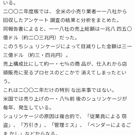
いる。
二〇〇二年度版では、 全米の小売り業者一一八社から
回収したアンケート 調査の結果と分析をまとめた。
同報告書によると、一一八社の売上総額は一兆八 四五〇
億ドル（約二〇三兆円）だった。
このうちシュ リンケージによって目減りした金額は三一
三億ドル （約三・四兆円）。
売上構成比にして約一・七％の商 品が、仕入れから店
頭販売に至るプロセスのどこかで 消えてしまったとい
う。
これは二〇〇二年だけの特別 な出来事ではない。
米国では売り上げの一・八％前 後のシュリンケージが
毎年、発生している。
シュリンケージの原因は複合的で、「従業員による 窃
盗」、「万引き」、「管理ミス」、「ベンダーによるご
ま かし」などからなる。