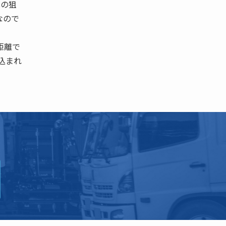
真の狙
なので
距離で
込まれ