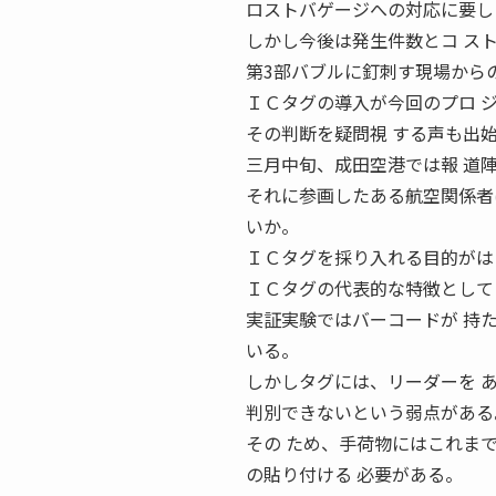
ロストバゲージへの対応に要し
しかし今後は発生件数とコ ス
第3部バブルに釘刺す現場からの報
ＩＣタグの導入が今回のプロ 
その判断を疑問視 する声も出
三月中旬、成田空港では報 道
それに参画したある航空関係者
いか。
ＩＣタグを採り入れる目的がは
ＩＣタグの代表的な特徴として
実証実験ではバーコードが 持
いる。
しかしタグには、リーダーを 
判別できないという弱点がある
その ため、手荷物にはこれま
の貼り付ける 必要がある。