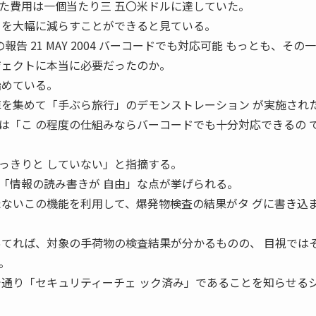
た費用は一個当たり三 五〇米ドルに達していた。
トを大幅に減らすことができると見ている。
告 21 MAY 2004 バーコードでも対応可能 もっとも、その
ジェクトに本当に必要だったのか。
始めている。
陣を集めて「手ぶら旅行」のデモンストレーション が実施され
は「こ の程度の仕組みならバーコードでも十分対応できるの 
っきりと していない」と指摘する。
「情報の読み書きが 自由」な点が挙げられる。
たないこの機能を利用して、爆発物検査の結果がタ グに書き込
あてれば、対象の手荷物の検査結果が分かるものの、 目視では
。
で通り「セキュリティーチェ ック済み」であることを知らせる