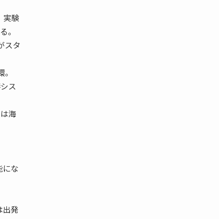
、実験
いる。
がスタ
環。
港シス
とは海
。
能にな
。
は出発