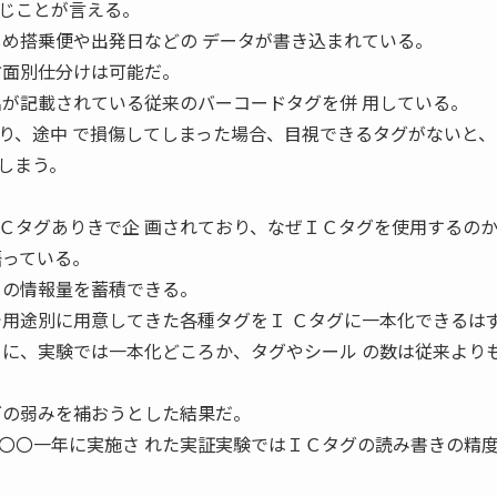
じことが言える。
じめ搭乗便や出発日などの データが書き込まれている。
方面別仕分けは可能だ。
名が記載されている従来のバーコードタグを併 用している。
り、途中 で損傷してしまった場合、目視できるタグがないと、
しまう。
Ｃタグありきで企 画されており、なぜＩＣタグを使用するの
語っている。
もの情報量を蓄積できる。
で用途別に用意してきた各種タグをＩ Ｃタグに一本化できるは
うに、実験では一本化どころか、タグやシール の数は従来より
グの弱みを補おうとした結果だ。
〇〇一年に実施さ れた実証実験ではＩＣタグの読み書きの精