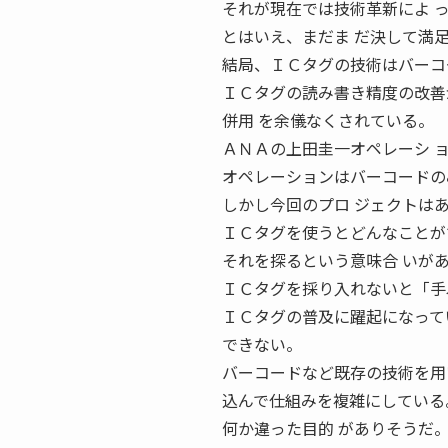
それが現在では技術革新によ 
とはいえ、まだま だ決して満
結局、ＩＣタグの技術はバーコ
ＩＣタグの読み書き精度の改善
併用 を余儀なくされている。
ＡＮＡの上田圭一オペレーシ 
オペレーションはバーコードの
しかし今回のプロ ジェクトは
ＩＣタグを使うとどんなことが
それを探るという意味合 いが
ＩＣタグを採り入れないと「手ぶ
ＩＣタグの普及に躍起になって
できない。
バーコードなど既存の技術を用
込んで仕組みを複雑にしている
何か違った目的 がありそうだ