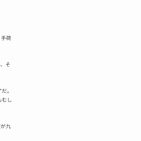
 手荷
か、そ
ずだ。
もむし
度が九