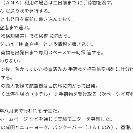
空（ＡＮＡ）利用の場合は二日前まで に手荷物を渡す。
ん だ送り状を発行する。
名と出発日を事前に書き込んでおく。
空港まで運ぶ。
発物検知装置）での検査 に向かう。
グには「検 査合格」という情報を書き込む。
手荷物を出発日まで専用スペースで一時保 管する。
わりない。
イン後、預かっていた検査済みの 手荷物を搭乗航空機別に仕分
送する。
 の搬入を経て航空機は目的地に向かって出発。
しくは滞在場所（ホテル）で 手荷物を受け取る（次ページ写真
年八月まで行われる 予定だ。
ホームページ などを通じて実験モニターを募集した。
Ａの成田とニューヨーク、バンクーバ ー（ＪＡＬのみ）、香港