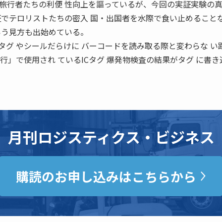
旅行者たちの利便 性向上を謳っているが、今回の実証実験の
証でテロリストたちの密入 国・出国者を水際で食い止めること
いう見方も出始めている。
タグ やシールだらけに バーコードを読み取る際と変わらな い
旅行」で使用され ているICタグ 爆発物検査の結果がタグ に書き
月刊ロジスティクス・ビジネス
購読のお申し込みはこちらから