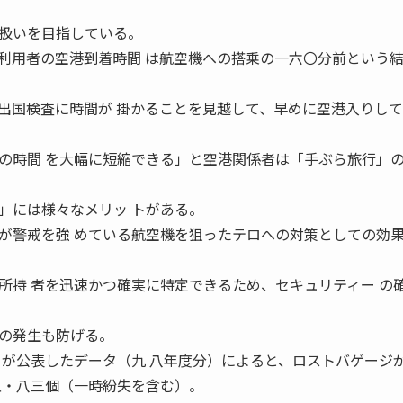
扱いを目指している。
利用者の空港到着時間 は航空機への搭乗の一六〇分前という
出国検査に時間が 掛かることを見越して、早めに空港入りし
の時間 を大幅に短縮できる」と空港関係者は「手ぶら旅行」
」には様々なメリッ トがある。
が警戒を強 めている航空機を狙ったテロへの対策としての効果
所持 者を迅速かつ確実に特定できるため、セキュリティー の
の発生も防げる。
）が公表したデータ（九 八年度分）によると、ロストバゲージ
五・八三個（一時紛失を含む）。