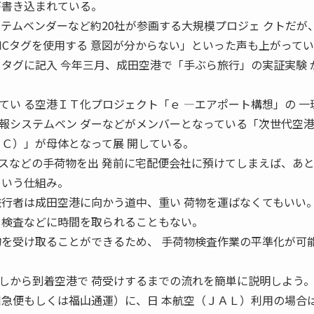
が書き込まれている。
ステムベンダーなど約20社が参画する大規模プロジェ クトだが
ICタグを使用する 意図が分からない」といった声も上がって
をタグに記入 今年三月、成田空港で「手ぶら旅行」の実証実験 
てい る空港ＩＴ化プロジェクト「ｅ ―エアポート構想」の 一
報システムベン ダーなどがメンバーとなっている「次世代空
ＥＣ）」が母体となって展 開している。
スなどの手荷物を出 発前に宅配便会社に預けてしまえば、あ
という仕組み。
旅行者は成田空港に向かう道中、重い 荷物を運ばなくてもいい
ー検査などに時間を取られることもない。
物を受け取ることができるため、 手荷物検査作業の平準化が可
しから到着空港で 荷受けするまでの流れを簡単に説明しよう
川急便もしくは福山通運）に、日 本航空（ＪＡＬ）利用の場合