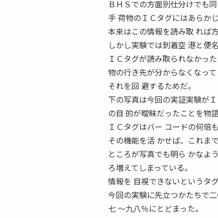
ＢＨＳでの方面別仕分けでも同
手 荷物のＩＣタグにはあらか
本来はこの情報を読み取 れば
しかし実験では到着空 港と便
ＩＣタグが読み取られなかった
物の行き先が分からなくなって
それを回 避するためだ。
下の写真は今回の実証実験がＩ
の目 的が曖昧だったことを物
ＩＣタグはバー コードの何倍
その機能を活 かせば、これま
ところが写真でも明ら かなよ
ろ増えてしまっている。
情報を 目視できないというタ
今回の実験に先立つかたちで二
七 〜九八％にとどまった。