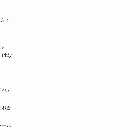
一方で
た。
ではな
まれて
それが
シール