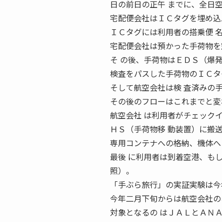
日の前日の正午 までに、全日
宅配便会社はＩＣタグを埋め込
ＩＣタグには利用者の搭乗便 
宅配便会社は預かった手荷物を
そ の後、手荷物はＥＤＳ（爆
検査をパスした手荷物のＩＣタ
そして航空会社は検 査済みの
その後のフローはこれまでと変
航空会社 は利用者がチェック
ＨＳ（手荷物移 動装置）に搬
専用コンテナへの格納、機体へ
最後 に利用者は到着空港、も
照）。
「手ぶら旅行」の実証実験は今
今年二月下旬からは航空会社の
対象となるの はＪＡＬとＡＮ