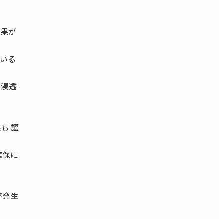
結果が
ている
の浸透
も 謳
確保に
が発生