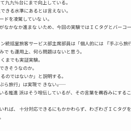
って九九％台にまで向上している。
足できる水準にあるとは言えない。
ードを凌駕していな い。
がなかなか進まな いため、今回の実験ではＩＣタグとバーコ
ョン統括室旅客サービス部主席部員は「個人的には 『手ぶら旅
みで も運用上、何ら問題はないと思う。
あくまでも実証実験。
できそうなのか。
あるのではないか」と説明する。
ら旅行」は実現で きない――。
いる推進 派はそう喧伝しているが、その言葉を鵜呑みにするこ
いれば、 十分対応できるにもかかわらず、わざわざＩＣタグを
。
。