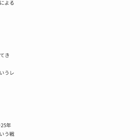
による
てき
いうレ
。
25年
いう戦