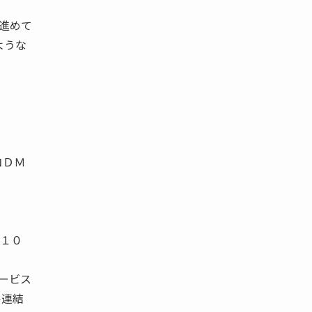
進めて
ような
コＤＭ
は１０
ービス
ル連結