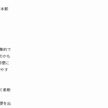
日本郵
集約で
のかも
郵便に
増やす
て柔軟
便を出