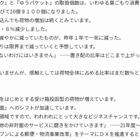
ク』と『ゆうパケット』の取扱個数は、いわゆる巣ごもり消費
伸びて10億９１００個になりました。
込んでも荷物の増加は続くとみています。
６・８％減少しました。
緩やかに減っていたものが、昨年１年で一気に減った。
りは限界まで減っていくと予想しています。
ないわけにはいきません」 ──置き配の比率はどこまで上がっ
いませんが、感触としては荷物全体に占める比率はまだ数％と
をはじめとする受け箱投函型の荷物が増えています。
面』へのシフトが加速しています。
領域ですので、われわれにとって大きなビジネスチャンスです
物の非対面のサービスに磨きをかけていきます」 ──21年度〜
ブンによる郵便・物流事業改革」をテーマにＤＸを推進すると