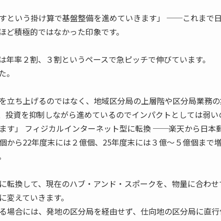
すという掛け算で基盤整備を進めていきます」 ──これまで
ほど積極的ではなかった印象です。
は年率２割、３割というペースで急ピッチで伸びています。
た。
を立ち上げるのではなく、地域区分局の上層階や区分局業務の
、投資を抑制しながら進めているのでインパクトとしては弱い
ます」 フィジカルインターネット型に転換 ──楽天から日本
個から22年度末には２億個、25年度末には３億〜５億個まで
。
に転換して、現在のハブ・アンド・スポークを、物量に合わせ
に変えていきます。
る場合には、発地の区分局を経由せず、仕向地の区分局に直行