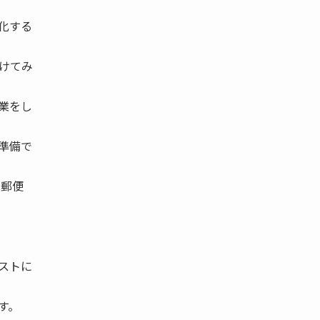
化する
けてみ
業をし
準備で
と郵便
ストに
す。