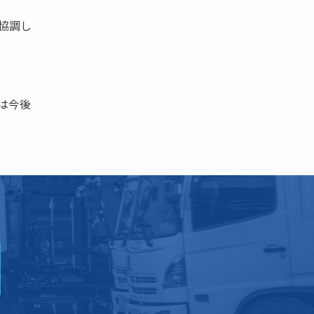
協調し
は今後