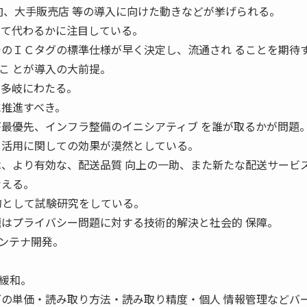
動向、大手販売店 等の導入に向けた動きなどが挙げられる。
って代わるかに注目している。
でのＩＣタグの標準仕様が早く決定し、流通され ることを期待
こ とが導入の大前提。
は多岐にわたる。
に推進すべき。
が最優先、インフラ整備のイニシアティブ を誰が取るかが問題
、活用に関しての効果が漠然としている。
は、より有効な、配送品質 向上の一助、また新たな配送サービ
考える。
とを目的として試験研究をしている。
題はプライバシー問題に対する技術的解決と社会的 保障。
ンテナ開発。
緩和。
グの単価・読み取り方法・読み取り精度・個人 情報管理などバ