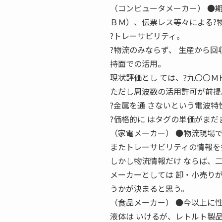
（コンピュータメーカー） ●
ＢＭ）、伝票レス等々による?
?トレーサビリティ。
?物流のみならず、 生産から
持面での活用。
現状評価とし ては、?九〇〇
ただし周波数の活用許可が前提
?金属を通 さないという電波
?価格的に はタグの単価がまだ
（家電メーカー） ●物流現場
またトレーサビリティの情報を
しかし物流情報だけ ならば、
メーカーとしては 卸・小売り
うかが決まると思う。
（食品メーカー） ●今以上に
液体は いけるが、レトルト製品