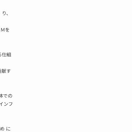
 り、
ＲＭを
る仕組
貢献す
体での
インフ
め に