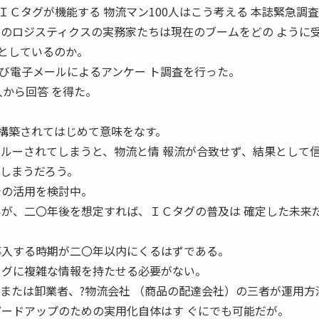
Ｃタグが機能する 物流マン100人はこう考える 本誌緊急調査
本のロジスティクスの実務家たちは現在のブームをどの ように
うとしているのか。
び電子メールによるアンケー ト調査を行った。
人から回答 を得た。
ンフラが構築されてはじめて意味をなす。
スルーされてしまうと、物流と情 報流が合致せず、結果として
てしまうだろう。
での活用を検討中。
いが、二〇年後を想定すれば、ＩＣタグの普及は 確定した未来
導入する時期が二〇年以内にくるはずである。
タグに複雑な情報を持たせる必要がない。
ーまたは卸業者、?物流会社 （商品の配達会社）の三者が運用方
ピードアップのための実用化自体はす ぐにでも可能だが。