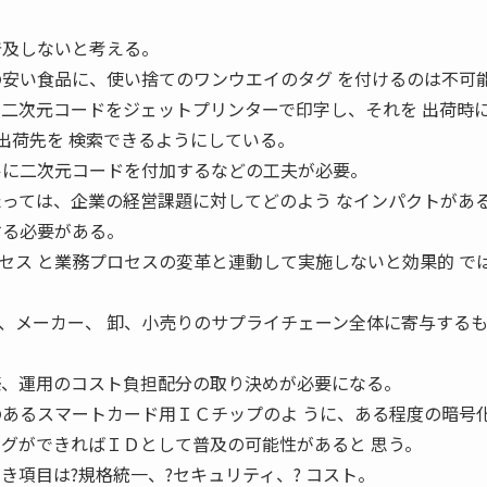
普及しないと考える。
の安い食品に、使い捨てのワンウエイのタグ を付けるのは不可
 二次元コードをジェットプリンターで印字し、それを 出荷時
出荷先を 検索できるようにしている。
ルに二次元コードを付加するなどの工夫が必要。
たっては、企業の経営課題に対してどのよう なインパクトがあ
する必要がある。
セス と業務プロセスの変革と連動して実施しないと効果的 で
、メーカー、 卸、小売りのサプライチェーン全体に寄与する
築、運用のコスト負担配分の取り決めが必要になる。
のあるスマートカード用ＩＣチップのよ うに、ある程度の暗号
タグができればＩＤとして普及の可能性があると 思う。
き項目は?規格統一、?セキュリティ、? コスト。