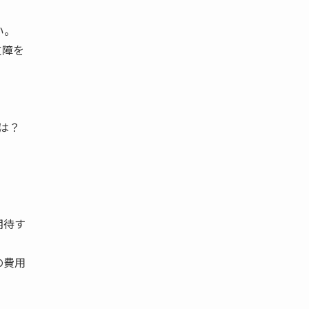
い。
支障を
は？
期待す
の費用