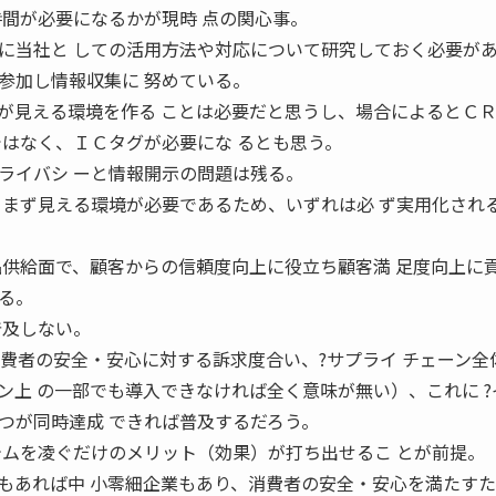
時間が必要になるかが現時 点の関心事。
に当社と しての活用方法や対応について研究しておく必要があ
参加し情報収集に 努めている。
が見える環境を作る ことは必要だと思うし、場合によるとＣ
ではなく、ＩＣタグが必要にな るとも思う。
ライバシ ーと情報開示の問題は残る。
、まず見える環境が必要であるため、いずれは必 ず実用化され
品供給面で、顧客からの信頼度向上に役立ち顧客満 足度向上に
る。
普及しない。
消費者の安全・安心に対する訴求度合い、?サプライ チェーン全
ン上 の一部でも導入できなければ全く意味が無い）、これに ?
つが同時達成 できれば普及するだろう。
テムを凌ぐだけのメリット（効果）が打ち出せるこ とが前提。
もあれば中 小零細企業もあり、消費者の安全・安心を満たすた