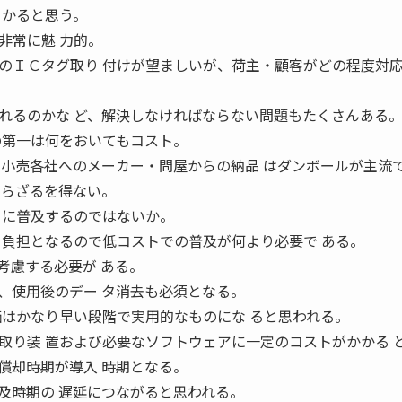
 かると思う。
非常に魅 力的。
のＩＣタグ取り 付けが望ましいが、荷主・顧客がどの程度対
れるのかな ど、解決しなければならない問題もたくさんある
の第一は何をおいてもコスト。
、小売各社へのメーカー・問屋からの納品 はダンボールが主流
ならざるを得ない。
 に普及するのではないか。
ト負担となるので低コストでの普及が何より必要で ある。
考慮する必要が ある。
、使用後のデー タ消去も必須となる。
価はかなり早い段階で実用的なものにな ると思われる。
取り装 置および必要なソフトウェアに一定のコストがかかる 
償却時期が導入 時期となる。
及時期の 遅延につながると思われる。