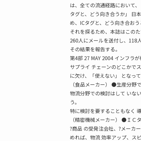
は、全ての流通経路において、Ｉ
タグと、どう向き合うか」 日
め、ICタグと、どう向き合お
それを探るため、本誌はこのた
260人にメールを送付し、118
その結果を報告する。
第4部 27 MAY 2004 イ
サプライ チェーンのどこかで
に欠け、「使えない」 となっ
（食品メーカー） ●生産分野
物流分野での検討はして いな
う。
特に検討を要することもなく 
（精密機械メーカー） ●ＩＣ
?商品 の受発注会社、?メーカ
めれば、物流 効率アップ、ス