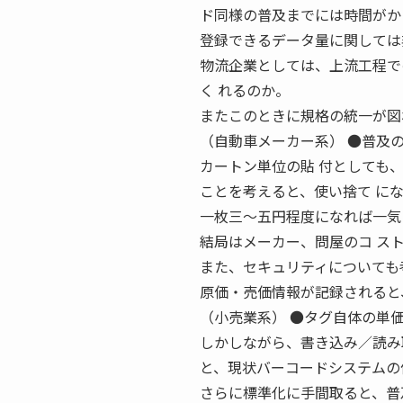
ド同様の普及までには時間がか
登録できるデータ量に関しては
物流企業としては、上流工程で
く れるのか。
またこのときに規格の統一が図
（自動車メーカー系） ●普及
カートン単位の貼 付としても
ことを考えると、使い捨て に
一枚三〜五円程度になれば一気
結局はメーカー、問屋のコ ス
また、セキュリティについても
原価・売価情報が記録されると
（小売業系） ●タグ自体の単
しかしながら、書き込み／読み
と、現状バーコードシステムの
さらに標準化に手間取ると、普