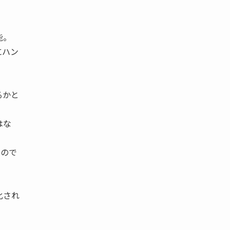
能。
にハン
るかと
はな
もので
化され