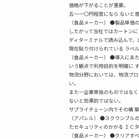
価格が下がることが重要。
五〜一〇円程度になら ないと
（食品メーカー） ●製品単価
したがって当社ではカートンに
ディターミナルで読み込んで、
現在貼り付けられている ラベ
（食品メーカー） ●導入にあ
いう観点で利用目的を明確に 
物流分野においては、物流プロ
い。
また一企業単独のものではなく
ないと効果的ではない。
サプライチェーン内でその構 
（アパレル） ●スクランブル
たセキュリティのかかる ＩＣ
（食品メーカー） ●クリアすべ