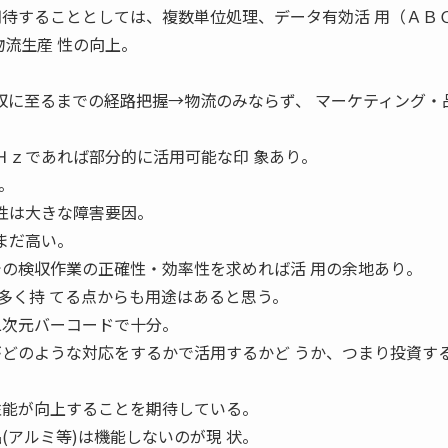
期待することとしては、複数単位処理、データ有効活 用（ＡＢ
物流生産 性の向上。
回収に至るまでの経路把握→物流のみならず、 マーケティング・
ＭＨｚであれば部分的に活用可能な印 象あり。
。
特性は大きな障害要因。
まだ高い。
での検収作業の正確性・効率性を求めれば活 用の余地あり。
多く持 てる点からも用途はあると思う。
二次元バーコードで十分。
がどのような対応をするかで活用するかど うか、つまり投資す
性能が向上することを期待している。
(アルミ等)は機能しないのが現 状。