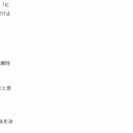
「IC
受け止
信頼性
だと思
法を決