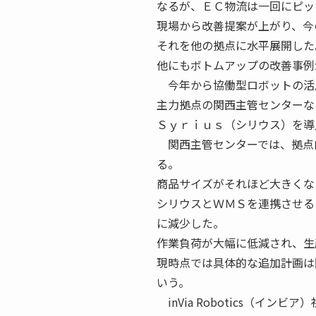
なるが、ＥＣ物流は一回にピッ
現場から改善提案が上がり、今
それを他の拠点に水平展開した
他にもボトムアップの改善事例
今年から協働型ロボットの活
主力拠点の関西主管センターな
Ｓｙｒｉｕｓ（シリウス）を導
関西主管センターでは、拠点内
る。
商品サイズがそれほど大きくな
シリウスとＷＭＳを連携させる
に減少した。
作業負荷が大幅に低減され、生
現時点では具体的な追加計画は
いう。
inVia Robotics（イン