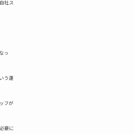
自社ス
なっ
いう運
ッフが
必要に