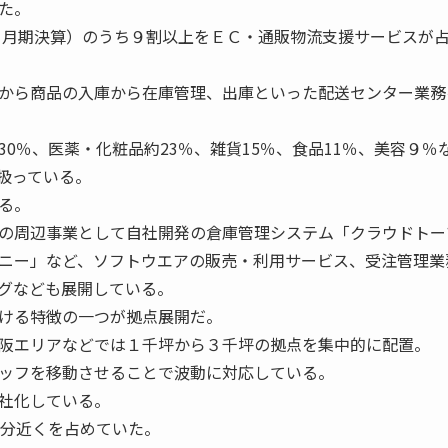
た。
年２月期決算）のうち９割以上をＥＣ・通販物流支援サービスが
から商品の入庫から在庫管理、出庫といった配送センター業務
0％、医薬・化粧品約23％、雑貨15％、食品11％、美容９％
扱っている。
る。
の周辺事業として自社開発の倉庫管理システム「クラウドトー
ニー」など、ソフトウエアの販売・利用サービス、受注管理業
グなども展開している。
ける特徴の一つが拠点展開だ。
阪エリアなどでは１千坪から３千坪の拠点を集中的に配置。
ッフを移動させることで波動に対応している。
社化している。
半分近くを占めていた。