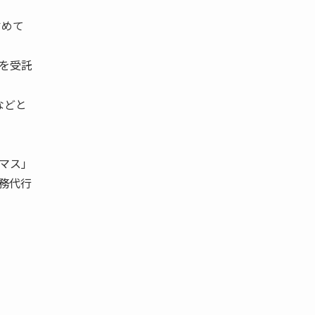
占めて
を受託
などと
マス」
務代行