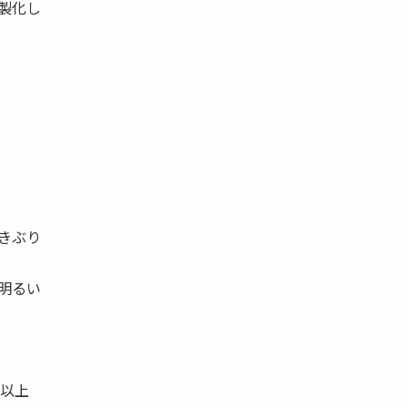
製化し
きぶり
明るい
社以上