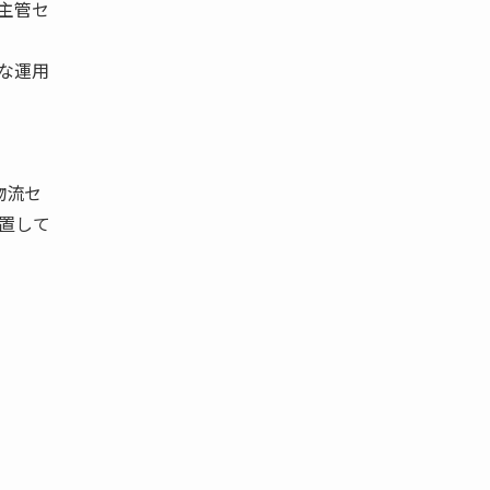
主管セ
な運用
物流セ
置して
。