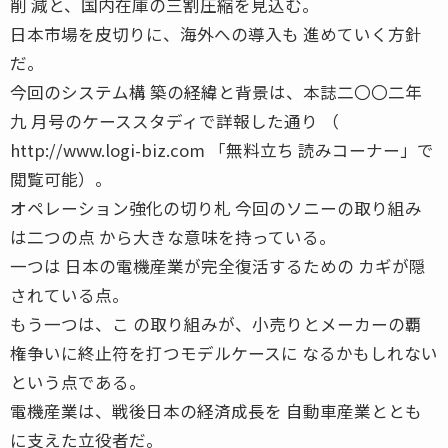
削 減と、国内在庫の三割圧縮を見込む。
日本市場を皮切りに、海外への導入も 進めていく方針
だ。
今回のシステム構 築の経緯と背景は、本誌二〇〇二年
九 月号のケーススタディで詳報した通り （
http://www.logi-biz.com 「無料立ち 読みコーナー」で
閲覧可能）。
オペレーション強化の切り札 今回のソニーの取り組み
は二つの点 から大きな意味を持っている。
一つは 日本の電機産業が完全復活するための カギが隠
されている点。
もう一つは、こ の取り組みが、小売りとメーカーの覇
権争いに終止符を打つモデルケースに なるかもしれない
という点である。
電機産業は、戦後日本の経済成長を 自動車産業ととも
に支えた立役者だ。