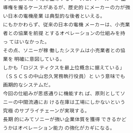
導権を握るケースがあるが、歴史的 にメーカーの力が強
い日本の電機産業 は典型的な後者といえる。
にもかかわらず、従来の日本の電機 メーカーは、小売業
者との協業を前提 とするオペレーションの仕組みを持
っ てはいなかった。
その点、ソニーが稼 働したシステムは小売業者との協
業を 明確に意図している。
しかも「ロジス ティクスを最上位概念に据えている」
（ＳＳＣＳの中山忠久常務執行役員）と いう意味でも
画期的なシステムだ。
今回の仕組みが思惑通りに機能すれ ば、原則としてソ
ニーの中間流通にお ける在庫は工場にしかないという
究極 のサプライチェーンが実現する。
長期 的にみてソニーが強い企業体質を獲得 できるかど
うかはオペレーション能力 の強化がカギになる。