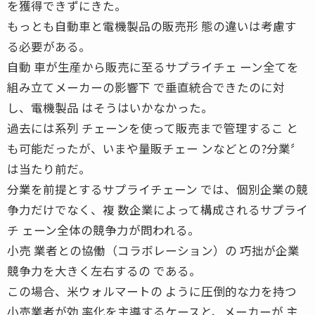
を獲得できずにきた。
もっとも自動車と電機製品の販売形 態の違いは考慮す
る必要がある。
自動 車が生産から販売に至るサプライチェ ーン全てを
組み立てメーカーの影響下 で垂直統合できたのに対
し、電機製品 はそうはいかなかった。
過去には系列 チェーンを使って販売まで管理するこ と
も可能だったが、いまや量販チェー ンなどとの?分業〞
は当たり前だ。
分業を前提とするサプライチェーン では、個別企業の競
争力だけでなく、複 数企業によって構成されるサプライ
チ ェーン全体の競争力が問われる。
小売 業者との協働（コラボレーション）の 巧拙が企業
競争力を大きく左右するの である。
この場合、米ウォルマートの ように圧倒的な力を持つ
小売業者が効 率化を主導するケースと、メーカーが 主