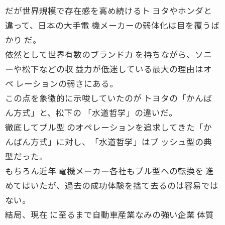
だが世界規模で存在感を高め続けるト ヨタやホンダと
違って、日本の大手電 機メーカーの弱体化は目を覆うば
かり だ。
依然として世界有数のブランド力 を持ちながら、ソニ
ーや松下などの収 益力が低迷している最大の理由はオ
ペ レーションの弱さにある。
この点を象徴的に示唆していたのが トヨタの「かんば
ん方式」と、松下の 「水道哲学」の違いだ。
徹底してプル型 のオペレーションを追求してきた「か
んばん方式」に対し、「水道哲学」はプ ッシュ型の典
型だった。
もちろん近年 電機メーカー各社もプル型への転換を 進
めてはいたが、過去の成功体験を捨て去るのは容易では
ない。
結局、現在 に至るまで自動車産業なみの強い企業 体質