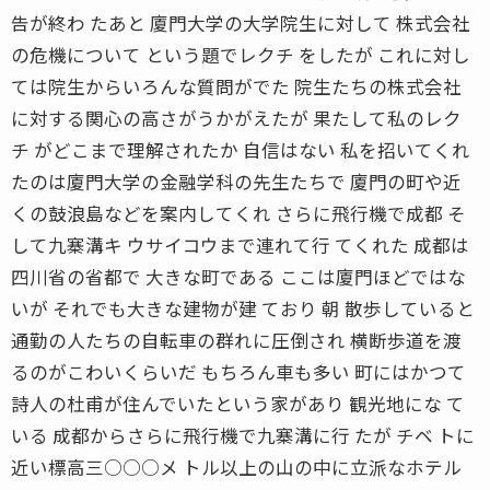
告が終わ たあと 廈門大学の大学院生に対して 株式会社
の危機について という題でレクチ をしたが これに対し
ては院生からいろんな質問がでた 院生たちの株式会社
に対する関心の高さがうかがえたが 果たして私のレク
チ がどこまで理解されたか 自信はない 私を招いてくれ
たのは廈門大学の金融学科の先生たちで 廈門の町や近
くの鼓浪島などを案内してくれ さらに飛行機で成都 そ
して九寨溝キ ウサイコウまで連れて行 てくれた 成都は
四川省の省都で 大きな町である ここは廈門ほどではな
いが それでも大きな建物が建 ており 朝 散歩していると
通勤の人たちの自転車の群れに圧倒され 横断歩道を渡
るのがこわいくらいだ もちろん車も多い 町にはかつて
詩人の杜甫が住んでいたという家があり 観光地にな て
いる 成都からさらに飛行機で九寨溝に行 たが チベ トに
近い標高三○○○メ トル以上の山の中に立派なホテル