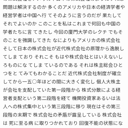
問題は解決するのか 多くのアメリカや日本の経済学者や
経営学者は中国へ行 てそのように言うのだが 果たして
それでよいのか このことを私はこれまで何回も中国の
学者たちに言 てきたし 今回の廈門大学のレクチ でもそ
のことを強調してきた なによりもアメリカの株式会社
そして日本の株式会社が近代株式会社の原理から逸脱し
てしま ており それこそ もはや株式会社とはいえないし
ろものにな てしま ているのである それは株主総会ひと
つをと てみてもわかることだ 近代株式会社制度が確立
してから一五○年ほどの間に大きく変化し 個人大株主
が会社を支配していた第一段階から 株式分散による経
営者支配という第二段階を経て 機関投資家あるいは法
人への株式集中という第三段階に移り 現在はその第三
段階の末期で 株式会社の矛盾が露呈している 株式会社
は 死に至る病 に取りつかれており 回復不能の状態にな