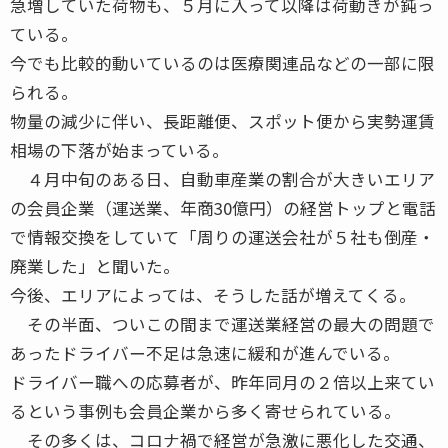
急増していた荷物も、５月に入って以降は荷動きが鈍っ
ている。
今でも比較的動いているのは医療関連品などの一部に限
られる。
物量の減少に伴い、長距離便、スポット便から実勢運賃
相場の下落が始まっている。
４月中旬のある日、自動車産業の割合が大きいエリア
の会員企業（運送業、年商30億円）の経営トップと電話
で情報交換をしていて「周りの運送会社が５社も倒産・
廃業した」と聞いた。
今後、エリアによっては、そうした話が増えてくる。
その半面、ついこの間まで運送業経営の最大の問題で
あったドライバー不足は急速に緩和が進んでいる。
ドライバー職への応募者が、昨年同月の２倍以上来てい
るという事例も会員企業から多く寄せられている。
その多くは、コロナ禍で経営が急激に悪化した交通、