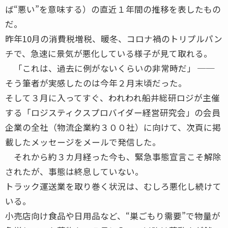
ば“悪い”を意味する）の直近１年間の推移を表したもの
だ。
昨年10月の消費税増税、暖冬、コロナ禍のトリプルパン
チで、急速に景気が悪化している様子が見て取れる。
「これは、過去に例がないくらいの非常時だ」 ──
そう筆者が実感したのは今年２月末頃だった。
そして３月に入ってすぐ、われわれ船井総研ロジが主催
する「ロジスティクスプロバイダー経営研究会」の会員
企業の全社（物流企業約３００社）に向けて、次頁に掲
載したメッセージをメールで発信した。
それから約３カ月経った今も、緊急事態宣言こそ解除
されたが、事態は終息していない。
トラック運送業を取り巻く状況は、むしろ悪化し続けて
いる。
小売店向け食品や日用品など、“巣ごもり需要”で物量が