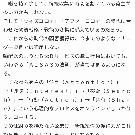
暇を持て余して、情報収集に時間を割いている荷主が
多いのかもしれない。
そして「ウィズコロナ」「アフターコロナ」の時代に合
わせた物流戦略・戦術の変換に備えているのだろう。
これからの時代の顧客獲得は、今までのようなアナロ
グ一辺倒では通用しない。
輸配送のようなＢtoＢサービスの購買行動においても、
いわゆる「ＡＩＳＡＳの法則」が当てはまるようにな
る。
すなわち荷主の「注目（Ａｔｔｅｎｔｉｏｎ）」
→「興味（Ｉｎｔｅｒｅｓｔ）」→「検索（Ｓｅａｒｃ
ｈ）」→「行動（Ａｃｔｉｏｎ）」→「共有（Ｓｈａｒ
ｅ）」という心理的なプロセスをオンラインでしっかり
フォローする。
その仕組みを持たない企業は、新規案件の獲得力がこれ
から著しく低下してしまうことになるだろう。