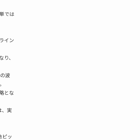
単では
ライン
なり、
革の波
。
略とな
は、実
急ピッ