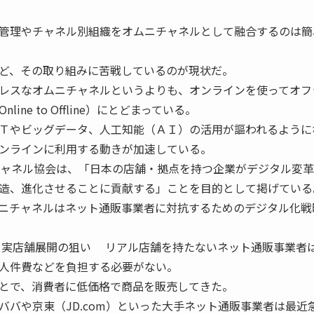
管理やチャネル別組織をオムニチャネルとして融合するのは簡
ど、その取り組みに苦戦しているのが現状だ。
レスなオムニチャネルというよりも、オンラインを使ってオフ
ine to Offline）にとどまっている。
Ｔやビッグデータ、人工知能（ＡＩ）の活用が謳われるように
ンラインに利用する動きが加速している。
チャネル協会は、「日本の店舗・拠点を持つ企業がデジタル変
造、進化させることに貢献する」ことを目的として掲げている
ニチャネルはネット通販事業者に対抗するためのデジタル化戦
実店舗展開の狙い リアル店舗を持たないネット通販事業者
人件費などを負担する必要がない。
とで、消費者に低価格で商品を販売してきた。
ババや京東（JD.com）といった大手ネット通販事業者は最近