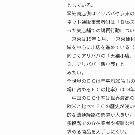
としている。
零細商店側はアリババや京東の
ネット通販事業者側は「Ｂto
った実店舗での購買行動につい
京東は19年１月、「京東便利
域を中心に出店を進めている（
同じくアリババの「天猫小店」
３．アリババ「新小売」と 
みたい。
全世界のＥＣは年平均20％も
場に占めるＥＣの比率）は18年
中国のＥＣ化率は世界最高の2
欧米と比べてＥＣの歴史が浅い
的な流通経路の問題が大きい。
多段階での介在業者や複雑な制
求める商品を入手しにくい。