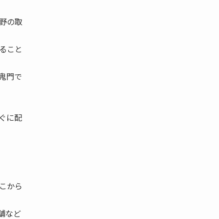
野の取
ること
鬼門で
ぐに配
こから
舗など