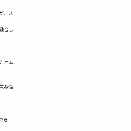
が、ス
融合し
たオム
兼ね備
でき