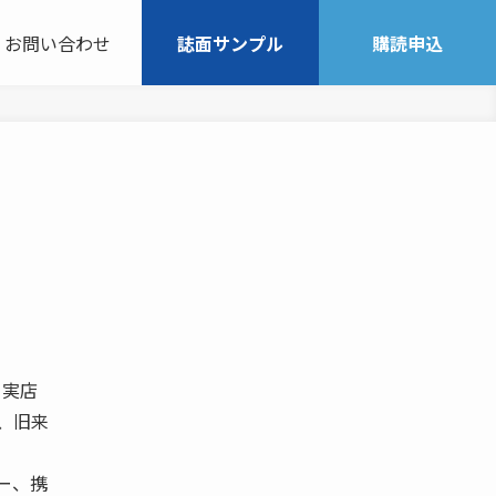
お問い合わせ
誌面サンプル
購読申込
、実店
、旧来
ー、携