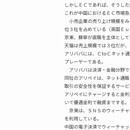
しかしＥＣであれば、そうした
これが中国におけるＥＣ市場急
小売企業の売り上げ規模をみる
位３社を占めている（英国Ｅｕ
京東、蘇寧が直販を主体として
天猫は売上規模では３位だが、
アリババには、ＣtoＣネット
プレーヤーである。
アリババは決済・金融分野で
同社のアリペイは、ネット通販
取引の安全性を保証するサービ
アリペイにチャージすると金利
いて優遇金利で融資までする。
京東は、ＳＮＳのウィーチャ
を利用している。
中国の電子決済でウィーチャッ