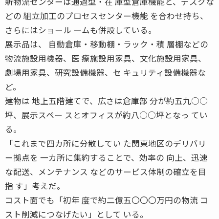
新物流センターは通過型・在 庫型倉庫機能と、デスクな
どの 組立加工のプロセスセンター機能 を合わせ持ち、
さらにはショール ームも併設している。
展示品は、 自動倉庫・移動棚・ラック・積 層棚などの
物流施設用機器、医 療施設用家具、文化施設用家具、
劇場用家具、研究設備機器、セ キュリティ設備機器な
ど。
建物は 地上五階建てで、広さは倉庫部 分が約五九○○
坪、展示スペー スとオフィスが約八○○坪となっ てい
る。
「これまで四カ所に分散してい た関東地区のデリバリ
ー拠点を 一カ所に集約することで、効率の 向上、迅速
な配送、メンテナンス などのサービス体制の確立を目
指 す」考えだ。
コスト面でも「初年 度で約二億五〇〇〇万円の物流 コ
スト削減につなげたい」として いる。