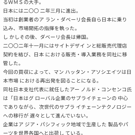
るＷＭＳの大手。
日本には二〇〇 二年三月に進出。
当初は創業者のア ラン・ダベーリ会長自ら日本に乗り
込み、市場開拓の指揮を執った。
し かしその後、ダベーリ会長は帰国。
二〇〇二年十一月にはサイトデザイ ンと総販売代理店
契約を結び、日本 における販売・導入業務を同社に移
管した。
今回の買収によって、マン ハッタン・アソシエイツは日
本市場 における再出発を図ることになる。
同社日本支社代表に就任したアー ノルド・コンセンコ氏
は「日本はグ ローバル企業のサプライチェーンの 中心
でありながら、次世代のサプラ イチェーンテクノロジー
への移行が 遅々として進んでいない。
企業はア ジア・パシフィック地域で生産した 製品やパ
ーツを世界各国へと出荷し ている。