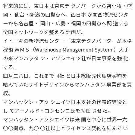
将来的には、東日本は東京テ クノパークから苫小牧・盛
岡・ 仙台・新潟の四拠点へ、西日本 が関西物流センタ
ーから名古屋・ 岡山・広島・福岡の四拠点へ配 送する
全国ネットワークを整える 計画だ。
イトーキの新物流センター 「東京テクノパーク」が本格
稼働 ＷＭＳ（Warehouse Management System ）大手
の米マンハッタ ン・アソシエイツ社が日本事業を強 化
する。
四月二八日、これまで同社 と日本総販売代理店契約を
結んでいたサイトデザインからマンハッタン 事業部を買
収。
マンハッタン・アソ シエイツ日本支社の代表取締役と
し てアーノルド・コンセンコ氏を就任 させた。
マンハッタン・アソシエイツは米 国を中心に世界一六
〇〇拠点、九〇 〇社以上とライセンス契約を結んで い