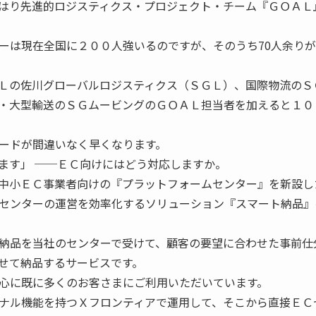
はり先進的ロジスティクス・プロジェクト・チーム『ＧＯＡＬ
ーは現在全国に２００人強いるのですが、そのうち70人余り
Ｌの佐川グローバルロジスティクス（ＳＧＬ）、国際物流のＳ
・大型輸送のＳＧムービングのＧＯＡＬ担当者を加えると１０
ードが間違いなく早くなります。
ます」 ──ＥＣ向けにはどう対応しますか。
中小ＥＣ事業者向けの『プラットフォームセンター』を新設し
センターの運営を効率化するソリューション『スマート納品』
納品を当社のセンターで受けて、顧客の要望に合わせた事前仕
せて納品するサービスです。
心に既に多くのお客さまにご利用いただいています。
ナル機能を持つＸフロンティアで運用して、そこから直接ＥＣ