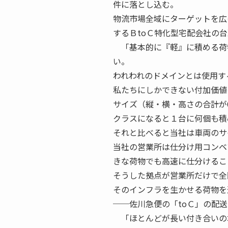
件に落とし込む。
物流市場全域にターゲットを広
するＢtoＣ特化型宅配会社の
「基本的に『軽』に積める荷
い。
われわれのドメインとは使用す
私たちにしかできない付加価値
サイズ（縦・横・高さの合計が
クラスになると１台に何個も積
それと比べると当社は車両のサ
当社の営業所は仕分け用コンベ
きな荷物でも高速に仕分けるこ
そうした拠点が営業所だけで全
そのインフラを生かせる荷物を
──佐川急便の「toＣ」の配
「ほとんどが長い付き合いの