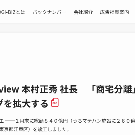
OGI-BIZとは
バックナンバー
会社紹介
広告掲載案内
rview 本村正秀 社長 「商宅分離
プを拡大する
工 ──１月末に総額８４０億円（うちマテハン施設に２６０
東京都江東区）を竣工しました。