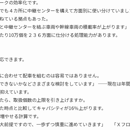
ークの効率化です。
でも４カ所に中継センターを構えて方面別に使い分けていまし
ねている拠点もあった。
所と中継センターを結ぶ車両や幹線車両の積載率が上がりま
たり10万個を２３６方面に仕分ける処理能力があります。
応できます。
に合わせて配車を組むのは容易ではありません。
できないかなどさまざまな検討をしています」 ──現在は年
に抑えています。
たら、取扱個数の上限を引き上げますか。
時点と比較してキャパシティが16％上がります。
で増やせる計算です。
大前提ですので、一歩ずつ慎重に進めていきます」 「Ｘフ