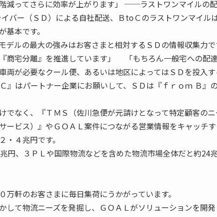
階減ってさらに効率が上がります」 ──ラストワンマイルの
ライバー（ＳＤ）による自社配送、ＢtoＣのラストワンマイル
が基本です。
モデルの最大の強みはお客さまと相対するＳＤの情報収集力で
『商宅分離』を推進しています」 「もちろん一般宅への配
車両が必要なクール便、あるいは地区によってはＳＤを投入す
oＣ』はパートナー企業にお願いして、ＳＤは『ｆｒｏｍ Ｂ』
けでなく、『ＴＭＳ（佐川急便が元請けとなって特定顧客のニ
サービス）』やＧＯＡＬ案件につながる営業情報をキャッチす
２・４兆円です。
４兆円、３ＰＬや国際物流などを含めた物流市場全体だと約24
０万軒のお客さまに毎日集荷にうかがっています。
かして物流ニーズを発掘し、ＧＯＡＬがソリューションを開発