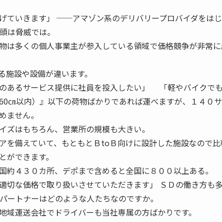
げていきます」 ──アマゾン系のデリバリープロバイダをは
台頭は脅威では。
物は多くの個人事業主が参入している領域で価格競争が非常に
る施設や設備が違います。
のあるサービス提供に社員を投入したい」 「軽やバイクでも
60㎝以内）』以下の荷物ばかりであれば運べますが、１４０
めません。
イズはもちろん、営業所の規模も大きい。
アを備えていて、もともとＢtoＢ向けに設計した施設なので比
とができます。
国約４３０カ所、デポまで含めると全国に８００以上ある。
適切な価格で取り扱いさせていただきます」 ＳＤの働き方も
送パートナーはどのような人たちなのですか。
地域運送会社でドライバーも当社専属の方ばかりです。