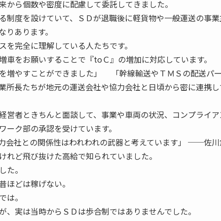
来から個数や密度に配慮して委託してきました。
る制度を設けていて、ＳＤが退職後に軽貨物や一般運送の事業
なりあります。
スを完全に理解している人たちです。
増車をお願いすることで『toＣ』の増加に対応しています。
を増やすことができました」 「幹線輸送やＴＭＳの配送パ
業所長たちが地元の運送会社や協力会社と日頃から密に連携し
経営者ときちんと面談して、事業や車両の状況、コンプライア
ワーク部の承認を受けています。
力会社との関係性はわれわれの武器と考えています」 ──佐川
けれど飛び抜けた高給で知られていました。
した。
昔ほどは稼げない。
では。
が、実は当時からＳＤは歩合制ではありませんでした。