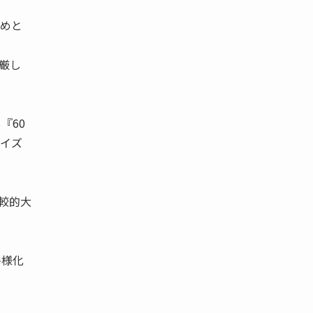
じめと
厳し
『60
サイズ
較的大
多様化