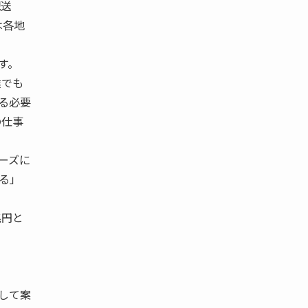
配送
は各地
す。
達でも
る必要
の仕事
ーズに
る」
兆円と
して案