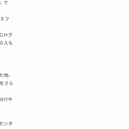
』で
がＸフ
ＧＨグ
０人も
た他、
をさら
分けや
センタ