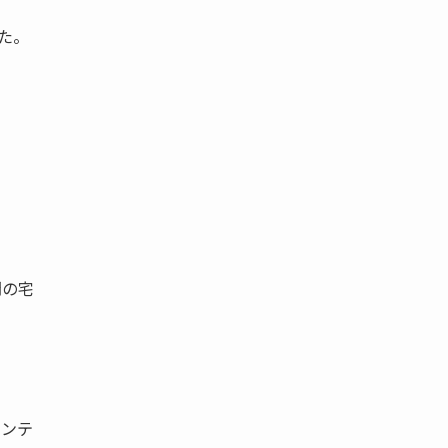
た。
す」
間の宅
ロンテ