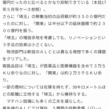
億円だったのと比べるとかなり抑制できている（本誌17
年５月号ケース参照）。
さらに「埼玉」の稼働当初の出荷額が約３５００億円だ
ったのに対し、「関東」は半分以下の延床面積で約２３
００億円を扱う。
「埼玉」の増設余地を考慮しても、リノベーションとい
う手法の効果は小さくない。
物流部門は新設のＡＬＣとは異なる発想で多くの課題
をクリアした。
取扱品目は「埼玉」が医薬品と医療機器を含めて３万Ｓ
ＫＵ余りなのに対し、「関東」は約２万５千ＳＫＵ余
り。
一部の商材については在庫を持たず、50キロメートルほ
どの距離に立地する「埼玉」から横持ちする。
マテハン設備にも多くの工夫を凝らした。
最先端のＡＬＣでは現在、５種類の自動倉庫（パレッ