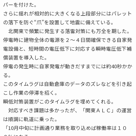
パーを付けた。
さらに揺れが相対的に大きくなる上段部分にはパレット
の落下を防ぐ“爪”を設置して地震に備えている。
北関東で頻繁に発生する落雷対策にも万全を期した。
停電時に建物全体の電源を２～４日間確保できる自家発
電設備と、短時間の電圧低下に対応する瞬時電圧低下補
償装置を導入した。
停電の発生時に自家発電が動きだすまでには約40秒かか
る。
このタイムラグは自動倉庫のデータのズレなどを引き起
こし作業の停滞を招く。
瞬低対策装置がこのタイムラグを埋めてくれる。
対応すべき課題は多かったが、「関東ＡＬＣ」の運営
は順調に軌道に乗った。
「10月中旬に計画通り業務を取り込めば稼働率は１０