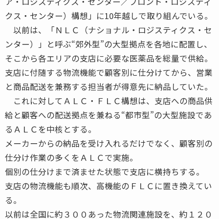
ア・ロジスティクス・センター／フロント・ロジスティ
クス・センター）構想」に10年越しで取り組んでいる。
以前は、「ＮＬＣ（ナショナル・ロジスティクス・セ
ンター）」と呼ぶ“郊外型”の大型拠点を各地に配置し、
そこから各エリアの支店に必要な医薬品を総量で供給。
支店に付随する物流機能で顧客別に仕分けてから、営業
と商品配送を兼務する担当者が得意先に納品していた。
これに対してＡＬＣ・ＦＬＣ構想は、支店への商品供
給と顧客への配送拠点を兼ねる“都市型”の大型施設であ
るＡＬＣを中核とする。
メーカーからの納品を受け入れるだけでなく、顧客別の
仕分け作業の多くをＡＬＣで実施。
個別の仕分けまで済ませた状態で支店に横持ちする。
支店の物流機能も順次、高機能のＦＬＣに置き換えてい
る。
以前は全国に約３００あった物流関連施設を、約１２０