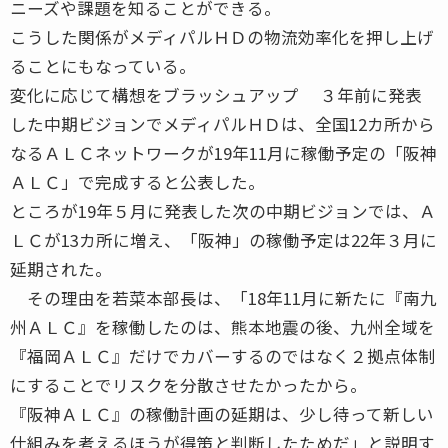
ニーズや課題を知ることができる。
こうした関係がメディパルＨＤの物流効率化を押し上げ
ることにもなっている。
変化に応じて構想をブラッシュアップ ３年前に発表
した中期ビジョンでメディパルＨＤは、全国12カ所から
なるＡＬＣネットワークが19年11月に稼働予定の「阪神
ＡＬＣ」で完成すると公表した。
ところが19年５月に発表した次の中期ビジョンでは、Ａ
ＬＣが13カ所に増え、「阪神」の稼働予定は22年３月に
延期された。
その理由を若菜本部長は、「18年11月に新たに『南九
州ＡＬＣ』を稼働したのは、熊本地震の後、九州全域を
『福岡ＡＬＣ』だけでカバーするのではなく２拠点体制
にすることでリスクを分散させたかったから。
『阪神ＡＬＣ』の稼働計画の延期は、少し待って新しい
仕組みを考えるほうが得策と判断したためだ」と説明す