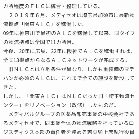
カ所程度のＦＬＣに統合・整理している。
２０１９年６月、メディセオは埼玉県加須市に最新物
流拠点「関東ＡＬＣ」を稼働した。
09年に神奈川で最初のＡＬＣを稼働して以来、同タイプ
の物流拠点は全国で11カ所目。
今後、20年に広島、22年に阪神でＡＬＣを稼働すれば、
全国13拠点からなるＡＬＣネットワークが完成する。
旧ＮＬＣとは立地条件が異なり、しかも重装備のマテ
ハンが必須のＡＬＣは、これまで全ての施設を新設して
きた。
しかし、「関東ＡＬＣ」はＮＬＣだった旧「埼玉物流セ
ンター」をリノベーション（改修）したものだ。
メディパルグループの医薬品卸売事業の中核会社であ
るメディセオで、同事業全体の物流戦略を担っているロ
ジスティクス本部の責任者を務める若菜純上席執行役員