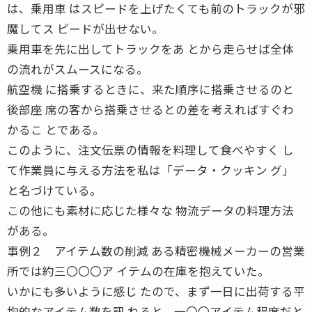
は、乗用車 はスピードを上げたくても前のトラックが邪
魔してス ピードが出せない。
乗用車を先に出してトラックをあ とから走らせば全体
の流れがスムースになる。
航空機 に搭乗するときに、来た順序に搭乗させるのと
後部座 席の客から搭乗させるとの差を考えればすぐわ
かるこ とである。
このように、注文伝票の情報を料理して食べやすく し
て作業員に与える方法を私は「データ・クッキン グ」
と名づけている。
この他にも素材に応じた様々な 物流データの料理方法
がある。
事例２ アイテム数の削減 ある精密機械メーカーの営業
所では約三〇〇〇ア イテムの在庫を抱えていた。
いかにも多いように感じ たので、まず一日に出荷する平
均的なアイテム数を訊 ねると、一〇〇アイテム程度だと