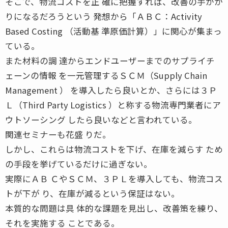
そこで、物流コストを正 確に把握すれば、改善の手がか
りになるだろうという 発想から「ＡＢＣ：Activity
Based Costing （活動基 準原価計算）」に関心が集まっ
ている。
また材料の調 達からエンドユーザーまでのサプライチ
ェーンの情報 を一元管理するＳＣＭ（Supply Chain
Management ） を導入したら良いとか、さらには３Ｐ
Ｌ（Third Party Logistics ）と称する物流専門業者にア
ウトソーシング したら良いなどと言われている。
関連セミナーも花盛 りだ。
しかし、これらは物流コストを下げ、在庫を減らす ため
の手段を挙げているだけに過ぎない。
実際にＡＢ ＣやＳＣＭ、３ＰＬを導入しても、物流コス
トが下が り、在庫が減るという保証はない。
本質的な問題は具 体的な課題を見出し、改善策を練り、
それを実施する ことである。