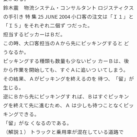
鈴木震 物流システム・コンサルタント ロジスティクス
の手引き 特 集 25 JUNE 2004 小口客の注文は「Ｉ１」と
「Ｉ５」をそれぞれ二個ず つだった。
担当するピッカーはＢだ。
この時、大口客担当のＡから先にピッキングすると ど
うなるか。
ピッキングする種類も数量も少ないピッ カーＢは、後
から作業を開始しても、すぐＡに追いつ いてしまう。
その結果、Ａがピッキングを終えるのを 待つ、「留」が
生じる。
逆にＢから先にピッキングす れば、Ｂはすぐピッキン
グを終えて先に進むため、Ａ は少しも待つことなくピッ
キングできる。
「留」がな くなるのである。
（解説１） トラックと乗用車が混在している道路で