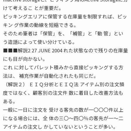
けて考えるこ とが重要だ。
ピッキングエリアに保管する在庫量を制限すれば、ピッ
キン グ作業の動線を短縮できる。
そのため筆者は「保管」を、「補管」と「動 管」とい
う造語によって使い分けている。
■■■解説2 27 JUNE 2004 れた状態なので残りの在庫量
にも目が向かない。
これ に対してパレット積みから直接ピッキングする方
法は、 補充作業が自動化されたも同じだ。
（解説２） ＥＩＱ分析とＥＩＱ法 アイテム別の注文頻
度ではなく、顧客別の注文件 数に着目した改善方法も
ある。
一般に一日に注文を 受ける客先の数が一〇〇〇件以上
になる場合には、全 体の三〇〜四〇％の客先が一〜二
アイテムの注文し かしていないということが多い。