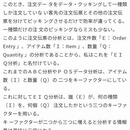
このとき、注文デー タをデータ・クッキングして一種類
しか注文していな い客先の注文伝票とその他の注文伝
票を分けてピッキ ングさせるだけで効率が違ってくる。
一種類だけの注 文のピッキングならミスも少ない。
このように注文伝票の分析とは、注文件数「Ｅ： Order
Entry 」、アイテム数「Ｉ：Item 」、数量「Ｑ：
Quantity 」の分析であることから、私はこれを「ＥＩ
Ｑ分析」と名付けている。
これまでのＡＢＣ分析やＰ ＯＳデータ分析は、アイテム
数（Ｉ）と数量（Ｑ）の 二つをキーファクターにしてい
る。
これに対してＥＩ Ｑ分析は、誰（Ｅ）が、何の種類
（Ｉ）を、何個（Ｑ） 注文したかという三つのキーファ
クターを用いる。
キ ーファクターが二つから三つに増えると分析する情報