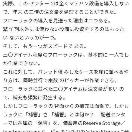
実際、この センターでは全くマテハン設備を導入しない
で、年末 の三倍の注文量を処理することができた。
フローラックの導入を見送った理由は二つある。
繁 忙期以外には使わない設備に投資をするのはもった
い ないというのが一つ。
そして、もう一つがスピードで ある。
三〇アイテム程度のフローラックは、基本的に 一人でし
か作業できない。
これに対して、パレット積 みしたケースを床に並べるや
り方は、同時並行で複数 のピッカーが作業できる。
フローラックに並べた三〇アイテムは注文量が多い の
で、補充も頻繁に発生する。
しかしフローラックの 背面からの補充は面倒で、しかも
ラックに「補管」さ 「補管」とは何か？ 配送センタ
ーでは在庫の「保管」を、備蓄用のReserve Storage／
Inactive storageと、ピッキング用のActive Storageに分