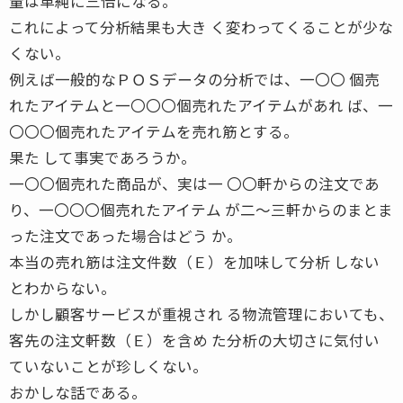
量は単純に三倍になる。
これによって分析結果も大き く変わってくることが少な
くない。
例えば一般的なＰＯＳデータの分析では、一〇〇 個売
れたアイテムと一〇〇〇個売れたアイテムがあれ ば、一
〇〇〇個売れたアイテムを売れ筋とする。
果た して事実であろうか。
一〇〇個売れた商品が、実は一 〇〇軒からの注文であ
り、一〇〇〇個売れたアイテム が二〜三軒からのまとま
った注文であった場合はどう か。
本当の売れ筋は注文件数（Ｅ）を加味して分析 しない
とわからない。
しかし顧客サービスが重視され る物流管理においても、
客先の注文軒数（Ｅ）を含め た分析の大切さに気付い
ていないことが珍しくない。
おかしな話である。