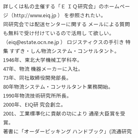
詳しくは私の主催する「Ｅ ＩＱ研究会」のホームペー
ジ（http://www.eiq.jp ） を参照されたい。
同研究会では配送センターに関する メールによる質問
も無料で受け付けているので活用し て欲しい。
（eiq@estate.ocn.ne.jp ） ロジスティクスの手引き 特
集 すずき・しん物流システム・コンサルタント。
1946年、東北大学機械工学科卒。
47年、物流 機器メーカーに入社。
73年、同社取締役開発部長。
80年物流システム・コンサルタント業務開始。
1990年物流技術研究所所長。
2000年、EIQ研 究会創立。
2001、工業標準化に貢献の功により 通産大臣賞を受
賞。
著書に「オーダーピッキング ハンドブック」(流通研究