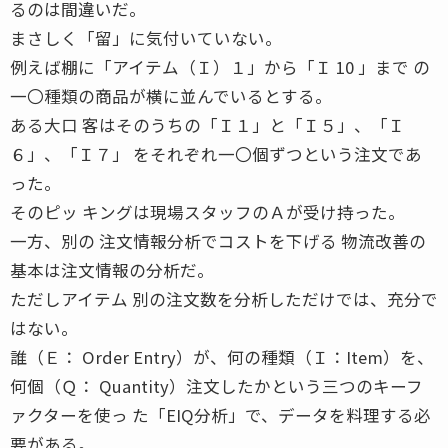
るのは間違いだ。
まさしく「留」に気付いていない。
例えば棚に「アイテム（Ｉ）１」から「Ｉ 10 」まで の
一〇種類の商品が横に並んでいるとする。
ある大口 客はそのうちの「Ｉ１」と「Ｉ５」、「Ｉ
６」、「Ｉ７」 をそれぞれ一〇個ずつという注文であ
った。
そのピッ キングは現場スタッフのＡが受け持った。
一方、別の 注文情報分析でコストを下げる 物流改善の
基本は注文情報の分析だ。
ただしアイテム 別の注文数を分析しただけでは、充分で
はない。
誰（Ｅ： Order Entry）が、何の種類（Ｉ：Item）を、
何個（Ｑ： Quantity）注文したかという三つのキーフ
ァクターを使っ た「EIQ分析」で、データを料理する必
要がある。