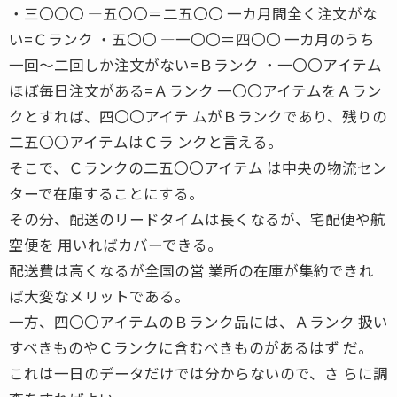
・三〇〇〇 ―五〇〇＝二五〇〇 一カ月間全く注文がな
い=Ｃランク ・五〇〇 ―一〇〇＝四〇〇 一カ月のうち
一回〜二回しか注文がない=Ｂランク ・一〇〇アイテム
ほぼ毎日注文がある=Ａランク 一〇〇アイテムをＡラン
クとすれば、四〇〇アイテ ムがＢランクであり、残りの
二五〇〇アイテムはＣラ ンクと言える。
そこで、Ｃランクの二五〇〇アイテム は中央の物流セン
ターで在庫することにする。
その分、配送のリードタイムは長くなるが、宅配便や航
空便を 用いればカバーできる。
配送費は高くなるが全国の営 業所の在庫が集約できれ
ば大変なメリットである。
一方、四〇〇アイテムのＢランク品には、Ａランク 扱い
すべきものやＣランクに含むべきものがあるはず だ。
これは一日のデータだけでは分からないので、さ らに調