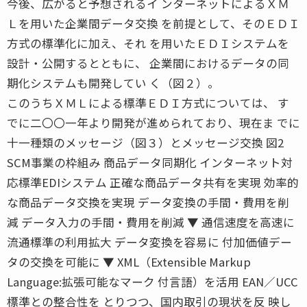
今後、広がると予想されるイ ンターネットによるＸＭ
Ｌを用いた企業間データ交換 を前提として、そのＥＤＩ
方式の標準化に加え、それ を用いたＥＤＩシステムを
設計・公開するとともに、 企業間におけるデータの同
期化システムも開発してい く（図２）。
このうちＸＭＬによる標準ＥＤＩ方式については、 す
でに二〇〇一年より開発が進められており、現在ま でに
十一種類のメッセージ（図３）とメッセージ交換 図2
SCM事業の枠組み 商品データ同期化 インターネット対
応標準EDIシステム 正確な商品データ共有を実現 効率的
な商品データ交換を実現 データ変換の手間・費用を削
減 データ入力の手間・費用を削減 ▼ 通信速度を高速に
流通標準の利用拡大 データ変換を容易に 付加価値デー
タの交換を可能に ▼ XML（Extensible Markup
Language:拡張可能なマーク 付言語）を活用 EAN／UCC
標準との整合性を とりつつ、国内取引の現状を反 映し