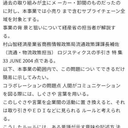
過去の取り組みが主にメ ーカー・卸間のものだったの
に対し、本事業では小売り まで含むサプライチェーン全
域を対象とする。
事業の背 景と狙いについて経産省の担当者が解説す
る。
村山智経済産業省商務情報政策局流通政策課課長補佐
（流通・物流政策担当） ロジスティクスの手引き 特 集
33 JUNE 2004 点である。
以下、本事業の範囲内で、この問題につい てできるだけ
簡易に示してみたい。
コラボレーションの問題点 人間がコミュニケーション
を図る際には、しぐさや 言葉を用いる。
このしぐさや言葉を企業間の活動に置 き換えると、それ
は取り引きやＥＤＩなどに見られる ルールと考えられ
る。
こうしたルールには、ある単語が示す意味や記述方 法