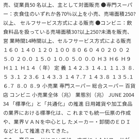
売、従業員50 名以上、主として対面販売 ●専門スーパ
ー：衣食住のいずれか各70％以上を小売、売場面積250?
以上、 セルフサービス方式による販売 ●コンビニ：飲
食料品を扱っている売場面積30?以上250?未満を販売、
営 業時間14時間以上、セルフサービス方式による販売
１６０ １４０ １２０ １００ ８０ ６０ ４０ ２０ ０ ２
５.０ ２０.０ １５.０ １０.０ ５.０ ０.０ Ｈ３ Ｈ６ Ｈ９
Ｈ１１ Ｈ１４（ 年） 定 義 １４２.３ １４.１ １１.３ ８.
５ ３.１ ２３.６ １４３.３ １４７.７ １４３.８ １３５.１
６.７ ８.０ ８.９ 小売業 専門スーパー 総合スーパー 百貨
店 コンビニ 小売業全体（兆） 業態別（兆） JUNE 2004
34 「標準化」と「共通化」の推進 日用雑貨や加工食品
の業界における標準化は、こ れまでも統一伝票の作成
や、業界ＶＡＮを中心とし たメーカー・卸間のＥＤＩ
などとして推進されてきた。