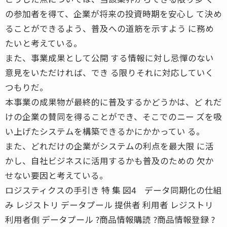
の参加者を得て、企業が将来の投資時期を安心し て決め
ることができるよう、普及への道筋を示すよう に務め
たいと考えている。
また、事業成果として公開 する情報に対し忌憚のない
意見をいただければ、でき る限りそれに対応していく
つもりだ。
本事業の成果物が最終的に普及するかどうかは、ど れだ
けの企業の賛同を得ることができ、そこでのニー ズを吸
い上げたシステムを構築できるかにかかってい る。
また、どれだけの企業がシステムの利点を最大限 に活
かし、自社ビジネスに活用するかも普及のための 欠か
せない要因と考えている。
ロジスティクスの手引き 特 集 図4 データ同期化の仕組
み レジストリ データプール 提供者 利用者 レジストリ
利用者側 データプール ?商品情報購読 ?商品情報登録 ?