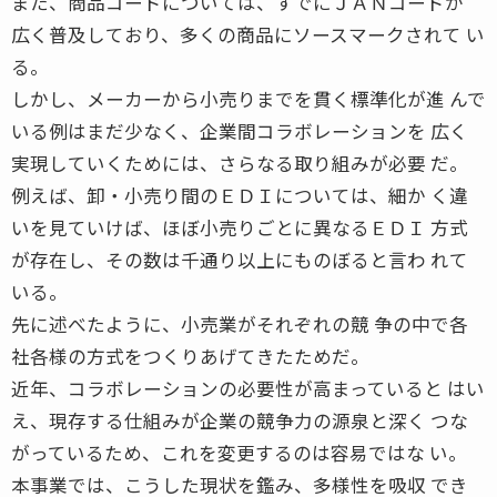
また、商品コードについては、すでにＪＡＮコードが
広く普及しており、多くの商品にソースマークされて い
る。
しかし、メーカーから小売りまでを貫く標準化が進 んで
いる例はまだ少なく、企業間コラボレーションを 広く
実現していくためには、さらなる取り組みが必要 だ。
例えば、卸・小売り間のＥＤＩについては、細か く違
いを見ていけば、ほぼ小売りごとに異なるＥＤＩ 方式
が存在し、その数は千通り以上にものぼると言わ れて
いる。
先に述べたように、小売業がそれぞれの競 争の中で各
社各様の方式をつくりあげてきたためだ。
近年、コラボレーションの必要性が高まっていると はい
え、現存する仕組みが企業の競争力の源泉と深く つな
がっているため、これを変更するのは容易ではな い。
本事業では、こうした現状を鑑み、多様性を吸収 でき