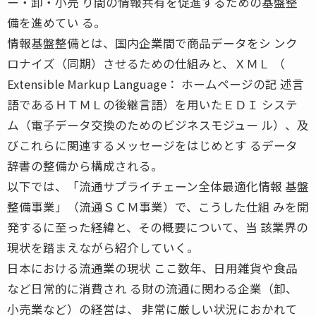
ー・卸・小売 り間の情報共有を促進するための基盤整
備を進めてい る。
情報基盤整備とは、国内企業間で商品データをシ ンク
ロナイズ（同期）させるための仕組みと、ＸＭＬ （
Extensible Markup Language： ホームページの記 述言
語であるＨＴＭＬの後継言語）を用いたＥＤＩ システ
ム（電子データ交換のためのビジネスモジュー ル）、及
びこれらに関連するメッセージをはじめとす るデータ
辞書の整備から構成される。
以下では、「流通サプライチェーン全体最適化情報 基盤
整備事業」（流通ＳＣＭ事業）で、こうした仕組 みを開
発するに至った経緯と、その概要について、当 該業界の
現状を踏まえながら紹介していく。
日本における流通業の現状 ここ数年、日用雑貨や食品
など日常的に消費され る財の流通に関わる企業（卸、
小売業など）の経営は、 非常に厳しい状況におかれて