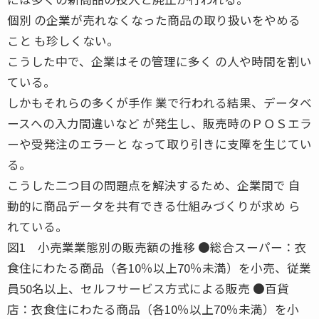
個別 の企業が売れなくなった商品の取り扱いをやめる
こと も珍しくない。
こうした中で、企業はその管理に多く の人や時間を割い
ている。
しかもそれらの多くが手作 業で行われる結果、データベ
ースへの入力間違いなど が発生し、販売時のＰＯＳエラ
ーや受発注のエラーと なって取り引きに支障を生じてい
る。
こうした二つ目の問題点を解決するため、企業間で 自
動的に商品データを共有できる仕組みづくりが求め ら
れている。
図1 小売業業態別の販売額の推移 ●総合スーパー：衣
食住にわたる商品（各10％以上70％未満）を小売、従業
員50名以上、セルフサービス方式による販売 ●百貨
店：衣食住にわたる商品（各10％以上70％未満）を小