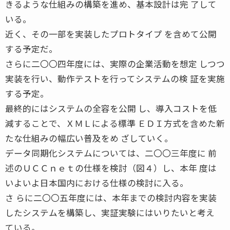
きるような仕組みの構築を進め、基本設計は完 了して
いる。
近く、その一部を実装したプロトタイプ を含めて公開
する予定だ。
さらに二〇〇四年度には、実際の企業活動を想定 しつつ
実装を行い、動作テストを行ってシステムの検 証を実施
する予定。
最終的にはシステムの全容を公開 し、導入コストを低
減することで、ＸＭＬによる標準 ＥＤＩ方式を含めた新
たな仕組みの幅広い普及をめ ざしていく。
データ同期化システムについては、二〇〇三年度に 前
述のＵＣＣｎｅｔの仕様を検討（図４）し、本年 度は
いよいよ日本国内における仕様の検討に入る。
さ らに二〇〇五年度には、本年までの検討内容を実装
したシステムを構築し、実証実験にはいりたいと考え
ている。