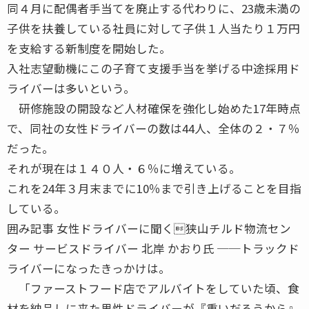
同４月に配偶者手当てを廃止する代わりに、23歳未満の
子供を扶養している社員に対して子供１人当たり１万円
を支給する新制度を開始した。
入社志望動機にこの子育て支援手当を挙げる中途採用ド
ライバーは多いという。
研修施設の開設など人材確保を強化し始めた17年時点
で、同社の女性ドライバーの数は44人、全体の２・７％
だった。
それが現在は１４０人・６％に増えている。
これを24年３月末までに10％まで引き上げることを目指
している。
囲み記事 女性ドライバーに聞く狭山チルド物流セン
ター サービスドライバー 北岸 かおり氏 ──トラックド
ライバーになったきっかけは。
「ファーストフード店でアルバイトをしていた頃、食
材を納品しに来た男性ドライバーが『重いだろうから』