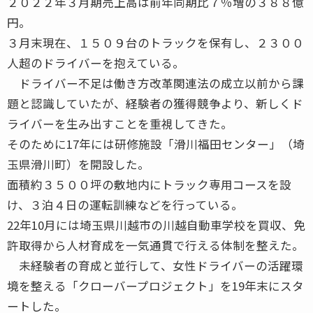
２０２２年３月期売上高は前年同期比７％増の３８８億
円。
３月末現在、１５０９台のトラックを保有し、２３００
人超のドライバーを抱えている。
ドライバー不足は働き方改革関連法の成立以前から課
題と認識していたが、経験者の獲得競争より、新しくド
ライバーを生み出すことを重視してきた。
そのために17年には研修施設「滑川福田センター」（埼
玉県滑川町）を開設した。
面積約３５００坪の敷地内にトラック専用コースを設
け、３泊４日の運転訓練などを行っている。
22年10月には埼玉県川越市の川越自動車学校を買収、免
許取得から人材育成を一気通貫で行える体制を整えた。
未経験者の育成と並行して、女性ドライバーの活躍環
境を整える「クローバープロジェクト」を19年末にスタ
ートした。