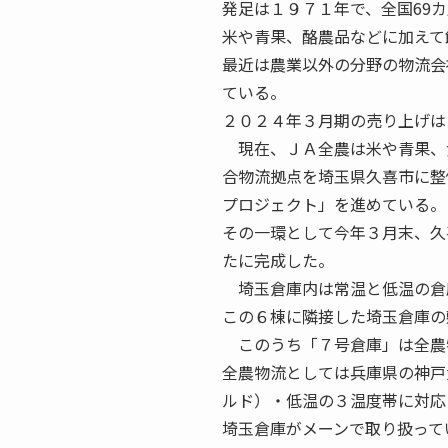
発足は１９７１年で、全国69
米や青果、酪農品などに加えて
最近は農業以外の分野の物流会
ている。
２０２４年３月期の売り上げは
現在、ＪＡ全農は米や青果、
合物流拠点を埼玉県久喜市に整
プロジェクト」を進めている。
その一環として今年３月末、久
たに完成した。
埼玉倉庫内は常温と低温の倉
この６棟に隣接した埼玉倉庫の
このうち「７号倉庫」は全農
全農物流としては兵庫県の神戸
ルド）・低温の３温度帯に対応
埼玉倉庫がメーンで取り扱って