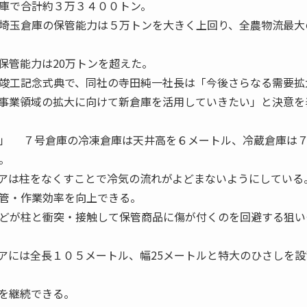
庫で合計約３万３４００トン。
埼玉倉庫の保管能力は５万トンを大きく上回り、全農物流最大
保管能力は20万トンを超えた。
竣工記念式典で、同社の寺田純一社長は「今後さらなる需要拡
事業領域の拡大に向けて新倉庫を活用していきたい」と決意を
」 ７号倉庫の冷凍倉庫は天井高を６メートル、冷蔵倉庫は
。
アは柱をなくすことで冷気の流れがよどまないようにしている
管・作業効率を向上できる。
どが柱と衝突・接触して保管商品に傷が付くのを回避する狙い
には全長１０５メートル、幅25メートルと特大のひさしを設
を継続できる。