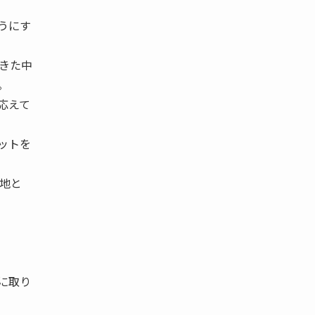
うにす
きた中
。
応えて
ットを
地と
に取り