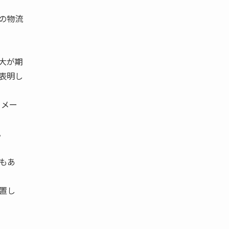
の物流
大が期
表明し
７メー
。
もあ
置し