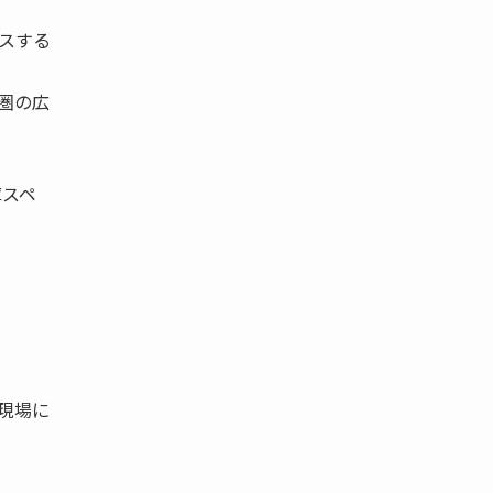
スする
圏の広
庫スペ
現場に