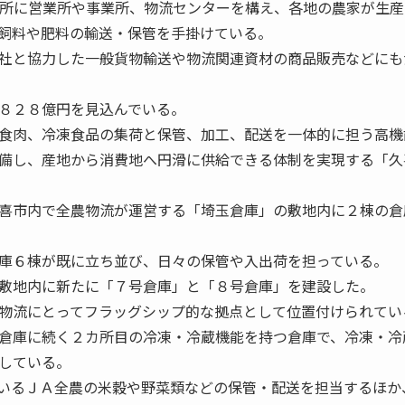
カ所に営業所や事業所、物流センターを構え、各地の農家が生産
飼料や肥料の輸送・保管を手掛けている。
社と協力した一般貨物輸送や物流関連資材の商品販売などにも
８２８億円を見込んでいる。
食肉、冷凍食品の集荷と保管、加工、配送を一体的に担う高機
備し、産地から消費地へ円滑に供給できる体制を実現する「久
喜市内で全農物流が運営する「埼玉倉庫」の敷地内に２棟の倉
庫６棟が既に立ち並び、日々の保管や入出荷を担っている。
敷地内に新たに「７号倉庫」と「８号倉庫」を建設した。
物流にとってフラッグシップ的な拠点として位置付けられてい
倉庫に続く２カ所目の冷凍・冷蔵機能を持つ倉庫で、冷凍・冷
している。
いるＪＡ全農の米穀や野菜類などの保管・配送を担当するほか