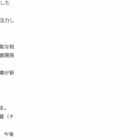
した
注力し
能な総
喜開発
庫が新
る。
蔵（チ
、今後