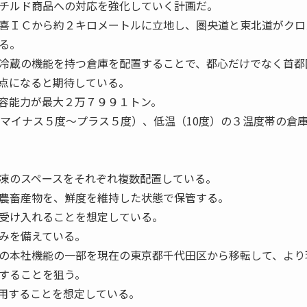
チルド商品への対応を強化していく計画だ。
喜ＩＣから約２キロメートルに立地し、圏央道と東北道がクロ
る。
冷蔵の機能を持つ倉庫を配置することで、都心だけでなく首都
点になると期待している。
容能力が最大２万７９９１トン。
（マイナス５度～プラス５度）、低温（10度）の３温度帯の倉
凍のスペースをそれぞれ複数配置している。
農畜産物を、鮮度を維持した状態で保管する。
受け入れることを想定している。
みを備えている。
の本社機能の一部を現在の東京都千代田区から移転して、より
することを狙う。
用することを想定している。