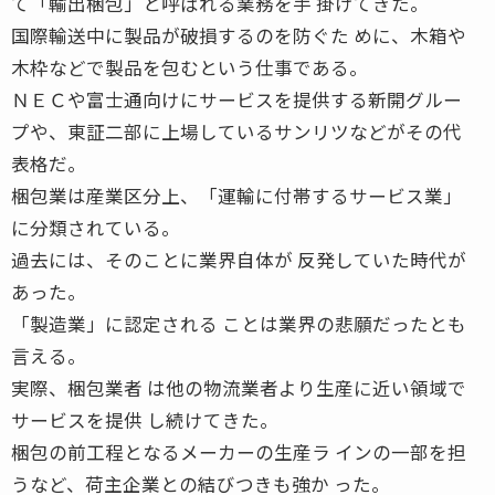
て「輸出梱包」と呼ばれる業務を手 掛けてきた。
国際輸送中に製品が破損するのを防ぐた めに、木箱や
木枠などで製品を包むという仕事である。
ＮＥＣや富士通向けにサービスを提供する新開グルー
プや、東証二部に上場しているサンリツなどがその代
表格だ。
梱包業は産業区分上、「運輸に付帯するサービス業」
に分類されている。
過去には、そのことに業界自体が 反発していた時代が
あった。
「製造業」に認定される ことは業界の悲願だったとも
言える。
実際、梱包業者 は他の物流業者より生産に近い領域で
サービスを提供 し続けてきた。
梱包の前工程となるメーカーの生産ラ インの一部を担
うなど、荷主企業との結びつきも強か った。