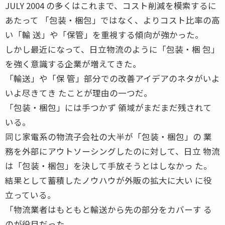
JULY 2004 の多くはこれまで、コスト削減を模索するに
あたって 「包装・梱包」ではなく、よりコスト比率の高
い「輸 送」や「保管」を重視する傾向が強かった。
しかし最近になって、日立物流のように「包装・梱 包」
を強く意識する企業が増えてきた。
「輸送」や「保 管」部分での改善アイデアのネタがいよ
いよ尽きてき たことが理由の一つだ。
「包装・梱包」には手つかず 領域がまだまだ残されて
いる。
同じ家電系の物流子会社の大半が「包装・梱包」の 業
務を外部にアウトソーシングしたのに対して、日立 物流
は「包装・梱包」を決して手放そうとはしなかっ た。
結果として蓄積したノウハウが外販の拡大に大い に役
立っている。
「物流業者はもともと輸送から先の部分をカバーす る
のが役目だった。