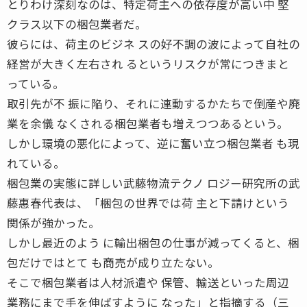
とりわけ深刻なのは、特定荷主への依存度が高い中 堅
クラス以下の梱包業者だ。
彼らには、荷主のビジネ スの好不調の波によって自社の
経営が大きく左右され るというリスクが常につきまと
っている。
取引先が不 振に陥り、それに連動するかたちで倒産や廃
業を余儀 なくされる梱包業者も増えつつあるという。
しかし環境の悪化によって、逆に奮い立つ梱包業者 も現
れている。
梱包業の実態に詳しい武藤物流テクノ ロジー研究所の武
藤惠春代表は、「梱包の世界では荷 主と下請けという
関係が強かった。
しかし最近のよう に輸出梱包の仕事が減ってくると、梱
包だけではとて も商売が成り立たない。
そこで梱包業者は人材派遣や 保管、輸送といった周辺
業務にまで手を伸ばすように なった」と指摘する（三