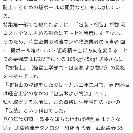
防止するための段ボー ルの開発などにも成功してい
る。
特集第一部でも触れたように、「包装・梱包」が物 流
コスト全体に占める割合は五〜七％程度にすぎない。
そのため、荷主企業の物流マンや物流業者の担当者 図
2 段ボール箱のコスト低減 積み上げ方向を変えること
で必要強度は1/2以下になる 105kgf 45kgf ――武藤さんは
「技術士」（経営工学部門・包装お よび物流）の資格
をお持ちですね。
「技術士の登録をしたのは一九八三年二月で、専 門科目
は経営工学のなかの「包装および物流」で す。
私が取得する以前は、この資格は生産管理の なかの
「包装」という科目でした。
八〇年代初頭 「製品を知らなければ梱包業はできな
い」 武藤物流テクノロジー研究所 代表 武藤惠春 35