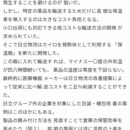
発生することを避けるのが 狙いだ。
しかし、特定の薬品を輸送するためだけに高 価な保温
車を導入するのは大きなコスト負担となる。
小口出荷にも対応できる低コストな輸送方法の開発 が
求められていた。
そこで日立物流はカイロを発熱体として利用する 「保
温箱」を新たに開発した。
この箱に入れて輸送す れば、マイナス一〇度の外気温
が四八時間続いても、 薬品の温度は零度を下回らない。
最終的に医療機器 メーカーは日立物流の改善提案によ
って従来に比べ輸 送コストを二五％削減することができ
た。
日立グループ外の企業を対象にした包装・梱包改 善の事
例はこのほかにもある。
製品の積み付け方法を 見直すことで倉庫の保管効率を
高めたり（図２）、前 掲の事例とは逆に温度の上昇を