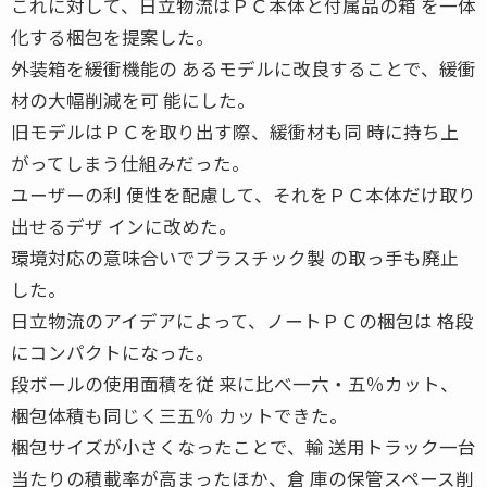
これに対して、日立物流はＰＣ本体と付属品の箱 を一体
化する梱包を提案した。
外装箱を緩衝機能の あるモデルに改良することで、緩衝
材の大幅削減を可 能にした。
旧モデルはＰＣを取り出す際、緩衝材も同 時に持ち上
がってしまう仕組みだった。
ユーザーの利 便性を配慮して、それをＰＣ本体だけ取り
出せるデザ インに改めた。
環境対応の意味合いでプラスチック製 の取っ手も廃止
した。
日立物流のアイデアによって、ノートＰＣの梱包は 格段
にコンパクトになった。
段ボールの使用面積を従 来に比べ一六・五％カット、
梱包体積も同じく三五％ カットできた。
梱包サイズが小さくなったことで、輸 送用トラック一台
当たりの積載率が高まったほか、倉 庫の保管スペース削