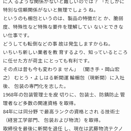
に入 るような関係がないと難しいのでは？ 「たしかに
特別な信頼関係がないと無理でしょう ね。
というのも梱包というのは、製品の特徴だと か、脆弱
度、特殊性など特殊な要件を理解してい ないとできな
い仕事です。
どうしても転倒などの事 故は発生しますからね。
いちいち新しい業者を教 育するより、知っているところ
に任せた方が荷主 にとっても有利です。
その点は昔も今も変わりま せん」 （聞き手・岡山宏
之） むとう・よしはる新開運 輸梱包（現新開）に入社
後、 包装の専門化を志した。
1968年の包装管理士を皮 切りに、包装士、防錆防止 管
理者など多数の関連資格 を取得。
84年には同分野 で最高ランクの資格とされ る技術士
（経営工学部門、 包装および物流）を取得。
取締役を最後に新開を退任 し、現在は武藤物流テクノ