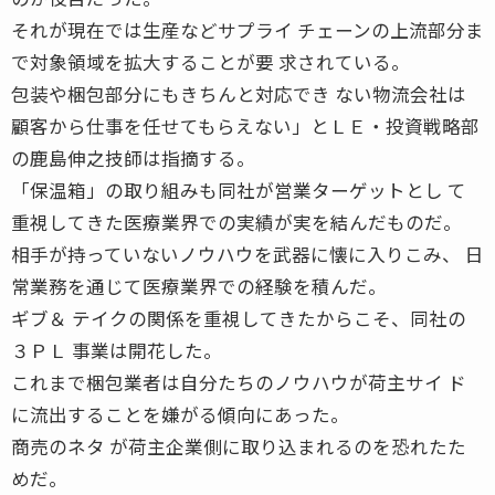
それが現在では生産などサプライ チェーンの上流部分ま
で対象領域を拡大することが要 求されている。
包装や梱包部分にもきちんと対応でき ない物流会社は
顧客から仕事を任せてもらえない」とＬＥ・投資戦略部
の鹿島伸之技師は指摘する。
「保温箱」の取り組みも同社が営業ターゲットとし て
重視してきた医療業界での実績が実を結んだものだ。
相手が持っていないノウハウを武器に懐に入りこみ、 日
常業務を通じて医療業界での経験を積んだ。
ギブ＆ テイクの関係を重視してきたからこそ、同社の
３ＰＬ 事業は開花した。
これまで梱包業者は自分たちのノウハウが荷主サイ ド
に流出することを嫌がる傾向にあった。
商売のネタ が荷主企業側に取り込まれるのを恐れたた
めだ。