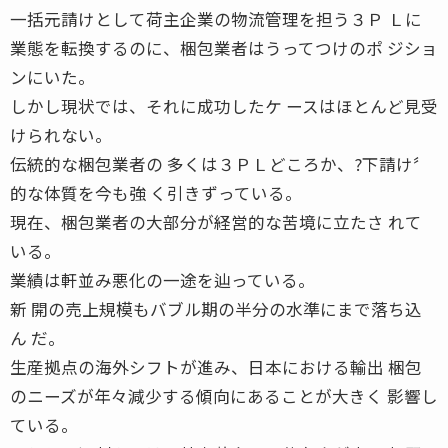
一括元請けとして荷主企業の物流管理を担う３Ｐ Ｌに
業態を転換するのに、梱包業者はうってつけのポ ジショ
ンにいた。
しかし現状では、それに成功したケ ースはほとんど見受
けられない。
伝統的な梱包業者の 多くは３ＰＬどころか、?下請け〞
的な体質を今も強 く引きずっている。
現在、梱包業者の大部分が経営的な苦境に立たさ れて
いる。
業績は軒並み悪化の一途を辿っている。
新 開の売上規模もバブル期の半分の水準にまで落ち込
ん だ。
生産拠点の海外シフトが進み、日本における輸出 梱包
のニーズが年々減少する傾向にあることが大きく 影響し
ている。