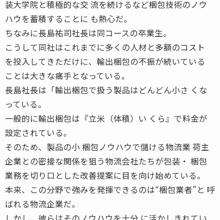
装大学院と積極的な交 流を続けるなど梱包技術のノウ
ハウを蓄積することに も熱心だ。
ちなみに長島祐司社長は同コースの卒業生。
こうして同社はこれまでに多くの人材と多額のコスト
を投入してきただけに、輸出梱包の不振が続いている
ことは大きな痛手となっている。
長島社長は「輸出梱包で扱う製品はどんどん小さ くな
っている。
一般的に輸出梱包は『立米（体積）い くら』で料金が
設定されている。
そのため、製品の小 梱包ノウハウで儲ける物流業 荷主
企業との密接な関係を狙う物流会社たちが包装・ 梱包
業務を切り口とした改善提案に目を向け始めている。
本来、この分野で強みを発揮できるのは“梱包業者”と 呼
ばれる物流企業だ。
しかし、彼らはそのノウハウを十分 に活かしきれてい