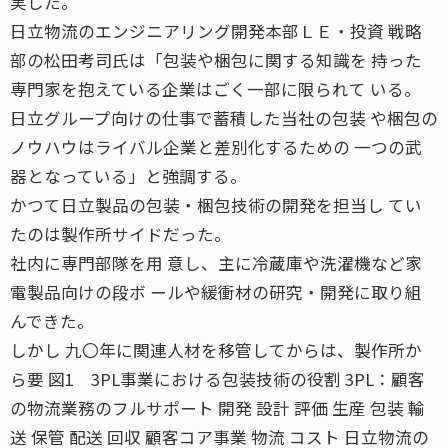
実した。
日立物流のエンジニアリング開発本部ＬＥ・投資 戦略
部の松田考司氏は「包装や梱包に関する知識を 持った
専門家を抱えている企業はごく一部に限られて いる。
日立グループ向けの仕事で蓄積した当社の包装 や梱包の
ノウハウはライバル企業と差別化するための 一つの武
器となっている」と強調する。
かつて日立製品の包装・梱包技術の開発を担当し てい
たのは製作所サイドだった。
社内に専門部隊を用 意し、主に冷蔵庫や洗濯機など家
電製品向けの段ボ ールや緩衝材の研究・開発に取り組
んできた。
しかし 九〇年に関連人材を移管してからは、製作所か
ら要 図1 3PL事業における包装技術の役割 3PL：顧客
の物流業務のフルサポート 開発 設計 評価 生産 包装 輸
送 保管 配送 回収 顧客コア事業 物流 コスト 日立物流の