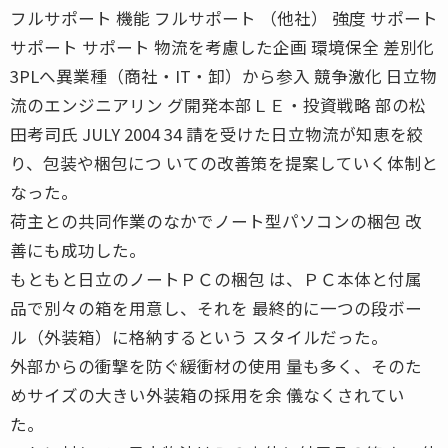
フルサポート 機能 フルサポート （他社） 強度 サポート
サポート サポート 物流を考慮した企画 環境保全 差別化
3PLへ異業種（商社・IT・卸）から参入 競争激化 日立物
流のエンジニアリン グ開発本部ＬＥ・投資戦略 部の松
田考司氏 JULY 2004 34 請を受けた日立物流が知恵を絞
り、包装や梱包につ いての改善策を提案していく体制と
なった。
荷主との共同作業のなかでノート型パソコンの梱包 改
善にも成功した。
もともと日立のノートＰＣの梱包 は、ＰＣ本体と付属
品で別々の箱を用意し、それを 最終的に一つの段ボー
ル（外装箱）に格納するという スタイルだった。
外部からの衝撃を防ぐ緩衝材の使用 量も多く、そのた
めサイズの大きい外装箱の採用を余 儀なくされてい
た。